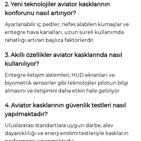
2. Yeni teknolojiler aviator kasklarının
konforunu nasıl artırıyor?
Ayarlanabilir iç pedler, nefes alabilen kumaşlar ve
entegre hava kanalları, uzun süreli kullanımda
rahatlığı artıran başlıca faktörlerdir.
3. Akıllı özellikler aviator kasklarında nasıl
kullanılıyor?
Entegre iletişim sistemleri, HUD ekranları ve
biyometrik sensörler gibi teknolojiler pilotun bilgi
almasını ve iletişimini daha etkin hale getiriyor.
4. Aviator kasklarının güvenlik testleri nasıl
yapılmaktadır?
Uluslararası standartlara uygun darbe, alev
dayanıklılığı ve enerji emilimi testleriyle kaskların