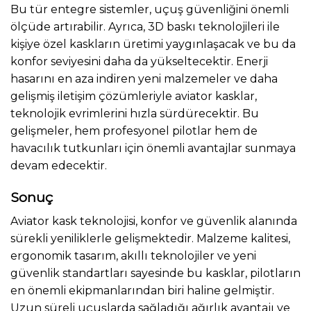
Bu tür entegre sistemler, uçuş güvenliğini önemli
ölçüde artırabilir. Ayrıca, 3D baskı teknolojileri ile
kişiye özel kaskların üretimi yaygınlaşacak ve bu da
konfor seviyesini daha da yükseltecektir. Enerji
hasarını en aza indiren yeni malzemeler ve daha
gelişmiş iletişim çözümleriyle aviator kasklar,
teknolojik evrimlerini hızla sürdürecektir. Bu
gelişmeler, hem profesyonel pilotlar hem de
havacılık tutkunları için önemli avantajlar sunmaya
devam edecektir.
Sonuç
Aviator kask teknolojisi, konfor ve güvenlik alanında
sürekli yeniliklerle gelişmektedir. Malzeme kalitesi,
ergonomik tasarım, akıllı teknolojiler ve yeni
güvenlik standartları sayesinde bu kasklar, pilotların
en önemli ekipmanlarından biri haline gelmiştir.
Uzun süreli uçuşlarda sağladığı ağırlık avantajı ve