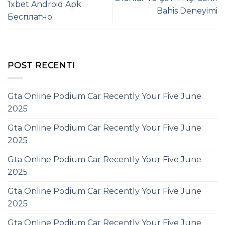
1xbet Android Apk
Bahis Deneyimi
Бесплатно
POST RECENTI
Gta Online Podium Car Recently Your Five June
2025
Gta Online Podium Car Recently Your Five June
2025
Gta Online Podium Car Recently Your Five June
2025
Gta Online Podium Car Recently Your Five June
2025
Gta Online Podium Car Recently Your Five June