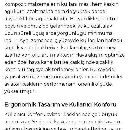
kompozit malzemelerin kullanılması, hem kaskın
ağırlığını azaltmakta hem de yüksek darbe
dayanıklılığı sağlamaktadır. Bu yenilikler, pilotun
boyun ve omuz bölgelerindeki yükü azaltarak
uzun süreli uçuşlarda yorgunluğu minimuma
indirir. Aynı zamanda iç yüzeyde kullanılan hafızalı
köpük ve antibakteriyel kaplamalar, sürtünmeyi
azaltıp konforu artırmaktadır. Hava akışını optimize
eden özel hava kanalları ise kask içinde sıcaklık
kontrolü sağlayarak terlemeyi önler. Bu sayede,
yapısal ve malzeme konusunda yapılan ilerlemeler
aviator kaskların performansını önemli ölçüde
yükseltmiştir.
Ergonomik Tasarım ve Kullanıcı Konforu
Kullanıcı konforu aviator kasklarında çok büyük
önem taşır. Yeni nesil kasklarda ergonomik tasarım
anlayışı, baş şekline ve boyun hareketlerine uyum