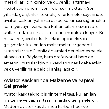
meraklıları için konfor ve güvenliği artırmayı
hedefleyen önemli yenilikler sunmaktadır. Son
yıllarda geliştirilen teknolojik ilerlemeler sayesinde,
aviator kaskları yalnızca darbe koruması sağlamakla
kalmıyor, aynı zamanda kullanıcıların uzun süreli
kullanımda da rahat etmelerini mümkün kılıyor. Bu
makalede, aviator kask teknolojisindeki son
gelişmeler, kullanılan malzemeler, ergonomik
tasarımlar ve güvenlik önlemleri derinlemesine ele
alınacaktır. Böylece, hem profesyonel hem de
amatör uçucular için bu kaskların nasıl daha etkin
ve güvenilir hale geldiği anlaşılacaktır.
Aviator Kasklarında Malzeme ve Yapısal
Gelişmeler
Aviator kask teknolojisinin temel taşı, kullanılan
malzeme ve yapısal tasarımlardaki gelişmelerdir.
Modern aviator kasklarında karbon fiber ve