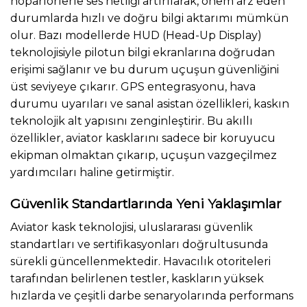
hoparlörlerle ses netliği artırılarak, önem arz eden
durumlarda hızlı ve doğru bilgi aktarımı mümkün
olur. Bazı modellerde HUD (Head-Up Display)
teknolojisiyle pilotun bilgi ekranlarına doğrudan
erişimi sağlanır ve bu durum uçuşun güvenliğini
üst seviyeye çıkarır. GPS entegrasyonu, hava
durumu uyarıları ve sanal asistan özellikleri, kaskın
teknolojik alt yapısını zenginleştirir. Bu akıllı
özellikler, aviator kasklarını sadece bir koruyucu
ekipman olmaktan çıkarıp, uçuşun vazgeçilmez
yardımcıları haline getirmiştir.
Güvenlik Standartlarında Yeni Yaklaşımlar
Aviator kask teknolojisi, uluslararası güvenlik
standartları ve sertifikasyonları doğrultusunda
sürekli güncellenmektedir. Havacılık otoriteleri
tarafından belirlenen testler, kaskların yüksek
hızlarda ve çeşitli darbe senaryolarında performans