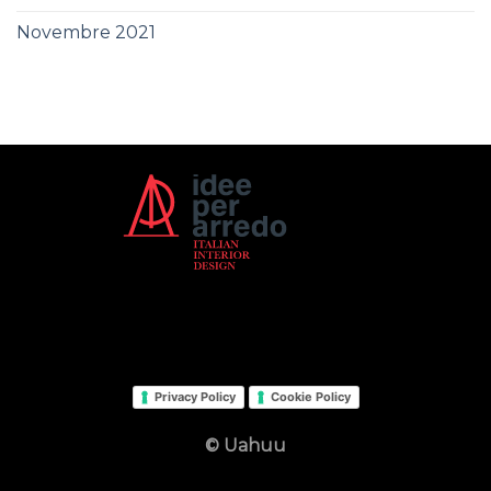
Novembre 2021
Privacy Policy
Cookie Policy
© Uahuu