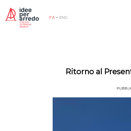
Salta
ai
ITA
ENG
contenuti
Ritorno al Presen
PUBBLI