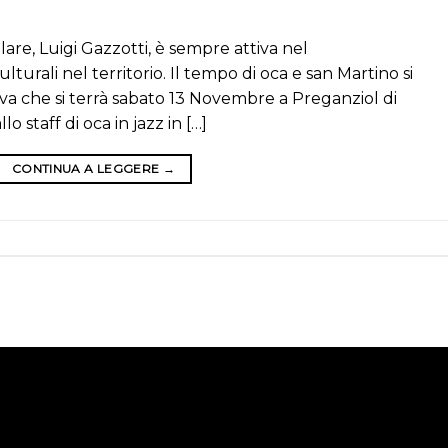
olare, Luigi Gazzotti, è sempre attiva nel
urali nel territorio. Il tempo di oca e san Martino si
tiva che si terrà sabato 13 Novembre a Preganziol di
lo staff di oca in jazz in […]
CONTINUA A LEGGERE
→