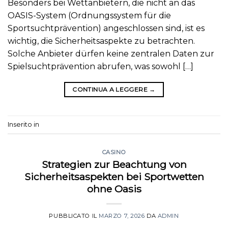
Besonders bei Wettanbietern, die nicht an das
OASIS-System (Ordnungssystem für die
Sportsuchtprävention) angeschlossen sind, ist es
wichtig, die Sicherheitsaspekte zu betrachten.
Solche Anbieter dürfen keine zentralen Daten zur
Spielsuchtprävention abrufen, was sowohl […]
CONTINUA A LEGGERE
→
Inserito in
casino
CASINO
Strategien zur Beachtung von
Sicherheitsaspekten bei Sportwetten
ohne Oasis
PUBBLICATO IL
MARZO 7, 2026
DA
ADMIN