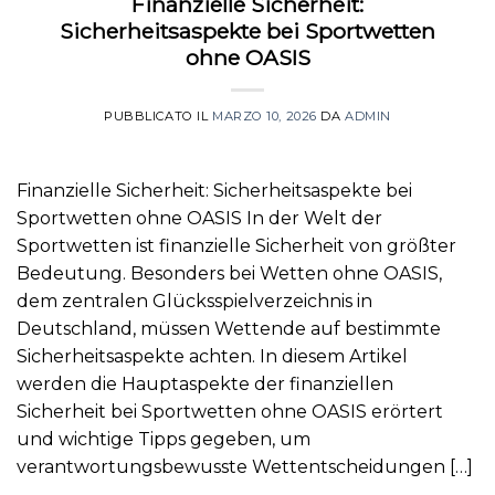
Finanzielle Sicherheit:
Sicherheitsaspekte bei Sportwetten
ohne OASIS
PUBBLICATO IL
MARZO 10, 2026
DA
ADMIN
Finanzielle Sicherheit: Sicherheitsaspekte bei
Sportwetten ohne OASIS In der Welt der
Sportwetten ist finanzielle Sicherheit von größter
Bedeutung. Besonders bei Wetten ohne OASIS,
dem zentralen Glücksspielverzeichnis in
Deutschland, müssen Wettende auf bestimmte
Sicherheitsaspekte achten. In diesem Artikel
werden die Hauptaspekte der finanziellen
Sicherheit bei Sportwetten ohne OASIS erörtert
und wichtige Tipps gegeben, um
verantwortungsbewusste Wettentscheidungen […]