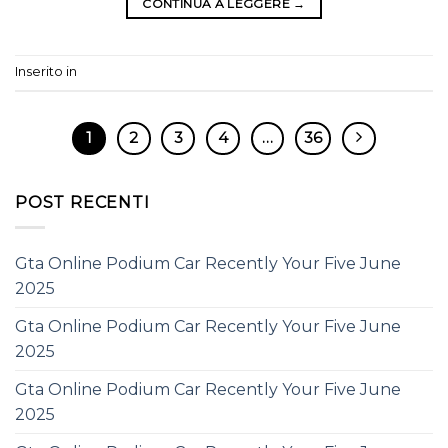
CONTINUA A LEGGERE
→
Inserito in
casino
1
2
3
4
…
36
POST RECENTI
Gta Online Podium Car Recently Your Five June
2025
Gta Online Podium Car Recently Your Five June
2025
Gta Online Podium Car Recently Your Five June
2025