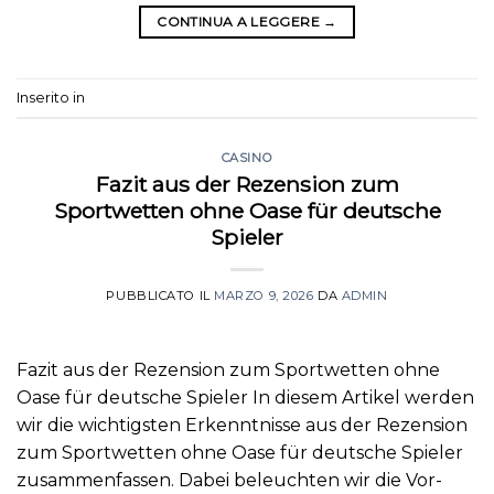
CONTINUA A LEGGERE
→
Inserito in
casino
CASINO
Fazit aus der Rezension zum
Sportwetten ohne Oase für deutsche
Spieler
PUBBLICATO IL
MARZO 9, 2026
DA
ADMIN
Fazit aus der Rezension zum Sportwetten ohne
Oase für deutsche Spieler In diesem Artikel werden
wir die wichtigsten Erkenntnisse aus der Rezension
zum Sportwetten ohne Oase für deutsche Spieler
zusammenfassen. Dabei beleuchten wir die Vor-