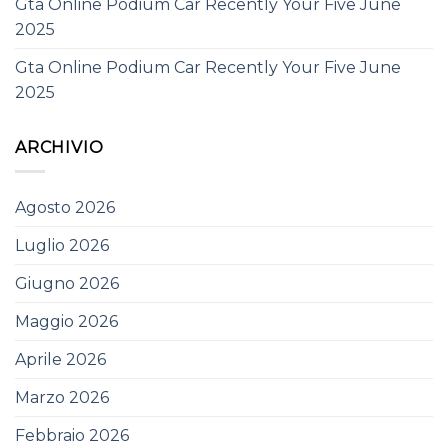
Gta Online Podium Car Recently Your Five June
2025
Gta Online Podium Car Recently Your Five June
2025
ARCHIVIO
Agosto 2026
Luglio 2026
Giugno 2026
Maggio 2026
Aprile 2026
Marzo 2026
Febbraio 2026