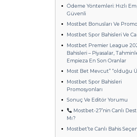
Ödeme Yöntemleri: Hızlı Em
Güvenli
Mostbet Bonusları Ve Promo
Mostbet Spor Bahisleri Ve Ca
Mostbet Premier League 20
Bahisleri – Piyasalar, Tahminl
Empieza En Son Oranlar
Most Bet Mevcut” “olduğu Ü
Mostbet Spor Bahisleri
Promosyonları
Sonuç Ve Editör Yorumu
Mostbet-27’nin Canlı Dest
Mı?
Mostbet’te Canlı Bahis Seçe