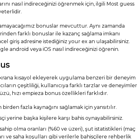
nı nasıl indireceğinizi öğrenmek için, ilgili Most guess
terlidir.
sayamayacağımız bonuslar mevcuttur. Aynı zamanda
birinden farklı bonuslar ile kazanç sağlama imkanı
 giriş adresine istediğiniz your ex an ulaşabilirsiniz.
e android veya iOS nasıl indireceğinizi öğrenin.
nus
 ekrana kısayol ekleyerek uygulama benzeri bir deneyim
rın çeşitliliği, kullanıcıya farklı tarzlar ve deneyimler
zü, hızı empieza bonus özellikleri farklıdır.
 birden fazla kaynağını sağlamak için yansıtılır.
i yerine başka kişilere karşı bahis oynayabilirsiniz.
sahip olma oranları (%60 ve üzeri), şut istatistikleri (maç
rı ve saha koşulları gibi verilerle bahisçilere rehberlik