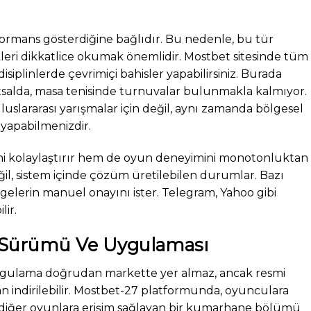
formans gösterdiğine bağlıdır. Bu nedenle, bu tür
leri dikkatlice okumak önemlidir. Mostbet sitesinde tüm
isiplinlerde çevrimiçi bahisler yapabilirsiniz. Burada
tsalda, masa tenisinde turnuvalar bulunmakla kalmıyor.
 uluslararası yarışmalar için değil, aynı zamanda bölgesel
 yapabilmenizdir.
imini kolaylaştırır hem de oyun deneyimini monotonluktan
değil, sistem içinde çözüm üretilebilen durumlar. Bazı
elerin manuel onayını ister. Telegram, Yahoo gibi
lir.
 Sürümü Ve Uygulaması
 uygulama doğrudan markette yer almaz, ancak resmi
n indirilebilir. Mostbet-27 platformunda, oyunculara
ve diğer oyunlara erişim sağlayan bir kumarhane bölümü