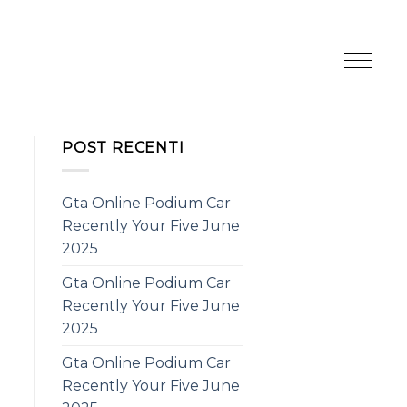
POST RECENTI
Gta Online Podium Car
Recently Your Five June
2025
Gta Online Podium Car
Recently Your Five June
2025
Gta Online Podium Car
Recently Your Five June