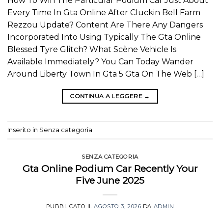
How To Win The Particular Podium Car Just About
Every Time In Gta Online After Cluckin Bell Farm
Rezzou Update? Content Are There Any Dangers
Incorporated Into Using Typically The Gta Online
Blessed Tyre Glitch? What Scène Vehicle Is
Available Immediately? You Can Today Wander
Around Liberty Town In Gta 5 Gta On The Web […]
CONTINUA A LEGGERE
→
Inserito in Senza categoria
SENZA CATEGORIA
Gta Online Podium Car Recently Your
Five June 2025
PUBBLICATO IL
AGOSTO 3, 2026
DA
ADMIN