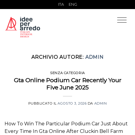
Salta
ITA
ENG
ai
contenuti
ARCHIVIO AUTORE:
ADMIN
SENZA CATEGORIA
Gta Online Podium Car Recently Your
Five June 2025
PUBBLICATO IL
AGOSTO 3, 2026
DA
ADMIN
How To Win The Particular Podium Car Just About
Every Time In Gta Online After Cluckin Bell Farm