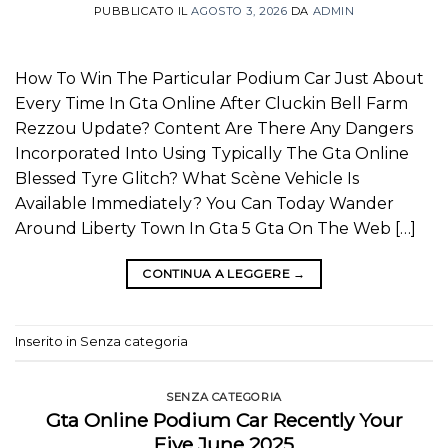
PUBBLICATO IL
AGOSTO 3, 2026
DA
ADMIN
How To Win The Particular Podium Car Just About
Every Time In Gta Online After Cluckin Bell Farm
Rezzou Update? Content Are There Any Dangers
Incorporated Into Using Typically The Gta Online
Blessed Tyre Glitch? What Scène Vehicle Is
Available Immediately? You Can Today Wander
Around Liberty Town In Gta 5 Gta On The Web […]
CONTINUA A LEGGERE
→
Inserito in Senza categoria
SENZA CATEGORIA
Gta Online Podium Car Recently Your
Five June 2025