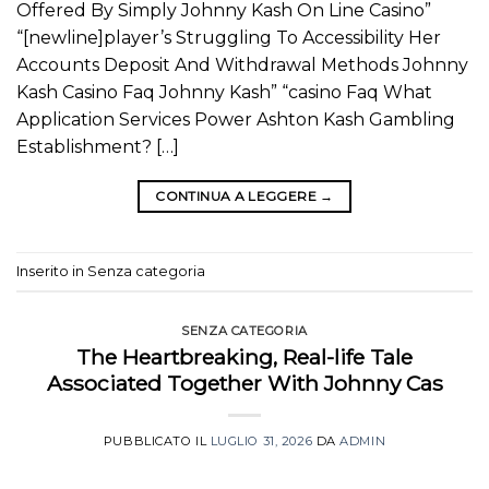
Offered By Simply Johnny Kash On Line Casino”
“[newline]player’s Struggling To Accessibility Her
Accounts Deposit And Withdrawal Methods Johnny
Kash Casino Faq Johnny Kash” “casino Faq What
Application Services Power Ashton Kash Gambling
Establishment? […]
CONTINUA A LEGGERE
→
Inserito in Senza categoria
SENZA CATEGORIA
The Heartbreaking, Real-life Tale
Associated Together With Johnny Cas
PUBBLICATO IL
LUGLIO 31, 2026
DA
ADMIN