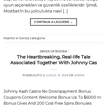
oyun seçenekleri ve güvenlik özellikleridir. Şimdi,
Mostbet’in bu yolculukta nasıl […]
CONTINUA A LEGGERE
→
Inserito in Senza categoria
SENZA CATEGORIA
The Heartbreaking, Real-life Tale
Associated Together With Johnny Cas
PUBBLICATO IL
LUGLIO 31, 2026
DA
ADMIN
Johnny Kash Casino No Downpayment Bonus
Coupons Content Welcome Bonus Up To $6000 In
Bonus Gives And 200 Cost-free Spins Bonuses