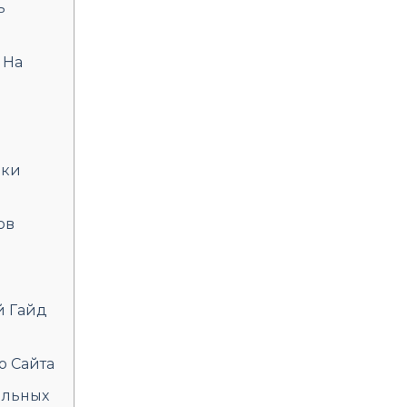
ь
 На
ики
ов
й Гайд
о Сайта
ильных