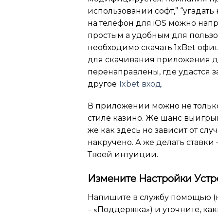
использовании софт,” “угадать
на телефон для iOS можно напр
простым а удобным для пользов
необходимо скачать 1xBet офи
для скачивания приложения для
перенаправлены, где удастся з
другое
1xbet вход
.
В приложении можно не только 
стиле казино. Же шанс выигрыш
же как здесь но зависит от сл
накручено. А же делать ставки 
Твоей интуиции.
Измените Настройки Устр
Напишите в службу помощью (к
– «Поддержка») и уточните, к