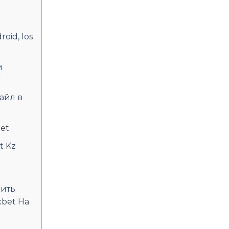
oid, Ios
и
айл в
et
t Kz
вить
bet На