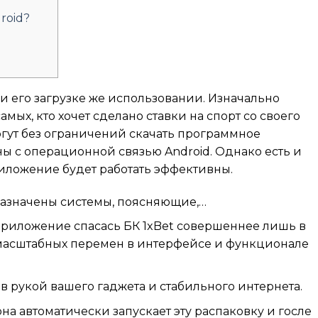
roid?
и его загрузке же использовании. Изначально
мых, кто хочет сделано ставки на спорт со своего
огут без ограничений скачать программное
ы с операционной связью Android. Однако есть и
риложение будет работать эффективны.
дназначены системы, поясняющие,…
приложение спасась БК 1xBet совершеннее лишь в
масштабных перемен в интерфейсе и функционале
 рукой вашего гаджета и стабильного интернета.
а автоматически запускает эту распаковку и госле