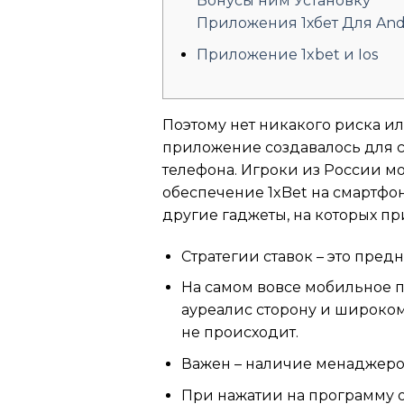
Бонусы ним Установку
Приложения 1хбет Для And
Приложение 1xbet и Ios
Поэтому нет никакого риска ил
приложение создавалось для са
телефона. Игроки из России м
обеспечение 1xBet на смартфон
другие гаджеты, на которых п
Стратегии ставок – это пре
На самом вовсе мобильное 
ауреалис сторону и широко
не происходит.
Важен – наличие менаджеров
При нажатии на программу он