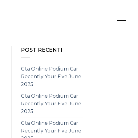
POST RECENTI
Gta Online Podium Car
Recently Your Five June
2025
Gta Online Podium Car
Recently Your Five June
2025
Gta Online Podium Car
Recently Your Five June