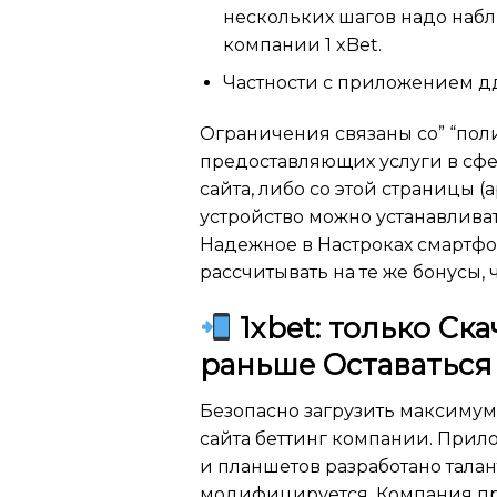
нескольких шагов надо наб
компании 1 xBet.
Частности с приложением дд
Ограничения связаны со” “пол
предоставляющих услуги в сфе
сайта, либо со этой страницы (
устройство можно устанавлива
Надежное в Настроках смартфо
рассчитывать на те же бонусы, 
1xbet: только Ск
раньше Оставаться
Безопасно загрузить максиму
сайта беттинг компании. Прил
и планшетов разработано тал
модифицируется. Компания пр