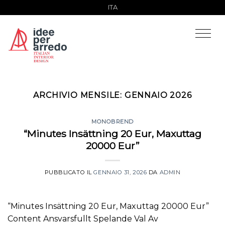
Salta
ITA
ai
contenuti
ARCHIVIO MENSILE:
GENNAIO 2026
MONOBREND
“Minutes Insättning 20 Eur, Maxuttag
20000 Eur”
PUBBLICATO IL
GENNAIO 31, 2026
DA
ADMIN
“Minutes Insättning 20 Eur, Maxuttag 20000 Eur”
Content Ansvarsfullt Spelande Val Av