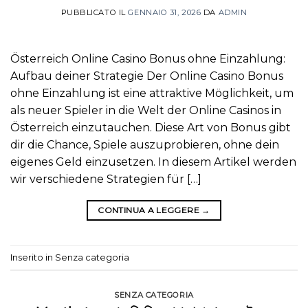
PUBBLICATO IL
GENNAIO 31, 2026
DA
ADMIN
Österreich Online Casino Bonus ohne Einzahlung:
Aufbau deiner Strategie Der Online Casino Bonus
ohne Einzahlung ist eine attraktive Möglichkeit, um
als neuer Spieler in die Welt der Online Casinos in
Österreich einzutauchen. Diese Art von Bonus gibt
dir die Chance, Spiele auszuprobieren, ohne dein
eigenes Geld einzusetzen. In diesem Artikel werden
wir verschiedene Strategien für […]
CONTINUA A LEGGERE
→
Inserito in Senza categoria
SENZA CATEGORIA