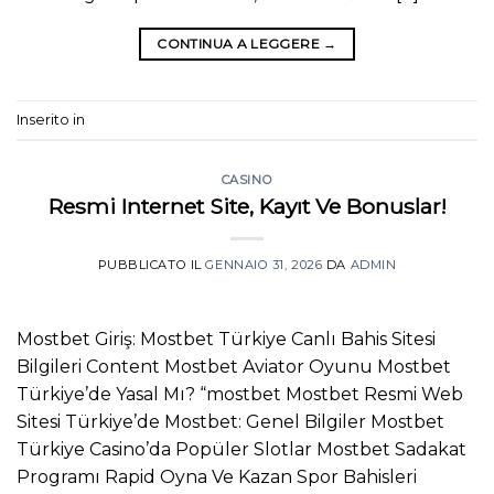
CONTINUA A LEGGERE
→
Inserito in
1xbet pt
CASINO
Resmi Internet Site, Kayıt Ve Bonuslar!
PUBBLICATO IL
GENNAIO 31, 2026
DA
ADMIN
Mostbet Giriş: Mostbet Türkiye Canlı Bahis Sitesi
Bilgileri Content Mostbet Aviator Oyunu Mostbet
Türkiye’de Yasal Mı? “mostbet Mostbet Resmi Web
Sitesi Türkiye’de Mostbet: Genel Bilgiler Mostbet
Türkiye Casino’da Popüler Slotlar Mostbet Sadakat
Programı Rapid Oyna Ve Kazan Spor Bahisleri