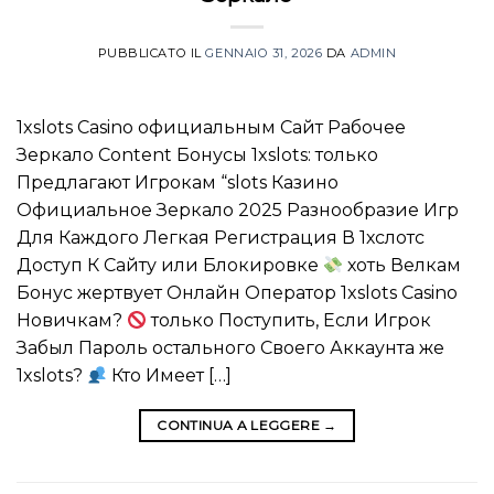
PUBBLICATO IL
GENNAIO 31, 2026
DA
ADMIN
1xslots Casino официальным Сайт Рабочее
Зеркало Content Бонусы 1xslots: только
Предлагают Игрокам “slots Казино
Официальное Зеркало 2025 Разнообразие Игр
Для Каждого Легкая Регистрация В 1хслотс
Доступ К Сайту или Блокировке
хоть Велкам
Бонус жертвует Онлайн Оператор 1xslots Casino
Новичкам?
только Поступить, Если Игрок
Забыл Пароль остального Своего Аккаунта же
1xslots?
Кто Имеет […]
CONTINUA A LEGGERE
→