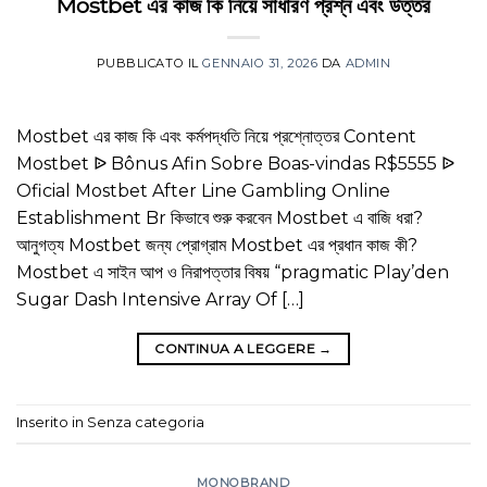
Mostbet এর কাজ কি নিয়ে সাধারণ প্রশ্ন এবং উত্তর
PUBBLICATO IL
GENNAIO 31, 2026
DA
ADMIN
Mostbet এর কাজ কি এবং কর্মপদ্ধতি নিয়ে প্রশ্নোত্তর Content
Mostbet ᐉ Bônus Afin Sobre Boas-vindas R$5555 ᐉ
Oficial Mostbet After Line Gambling Online
Establishment Br কিভাবে শুরু করবেন Mostbet এ বাজি ধরা?
আনুগত্য Mostbet জন্য প্রোগ্রাম Mostbet এর প্রধান কাজ কী?
Mostbet এ সাইন আপ ও নিরাপত্তার বিষয় “pragmatic Play’den
Sugar Dash Intensive Array Of […]
CONTINUA A LEGGERE
→
Inserito in Senza categoria
MONOBRAND