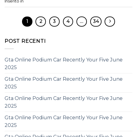
Inserito in
Monobrand
1
2
3
4
…
34
POST RECENTI
Gta Online Podium Car Recently Your Five June
2025
Gta Online Podium Car Recently Your Five June
2025
Gta Online Podium Car Recently Your Five June
2025
Gta Online Podium Car Recently Your Five June
2025
Gta Online Podium Car Recently Your Five June