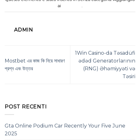
ai
segnalibri
.
ADMIN
1Win Casino-da Təsadüfi
Mostbet এর কাজ কি নিয়ে সাধারণ
ədəd Generatorlarının
প্রশ্ন এবং উত্তর
(RNG) Əhəmiyyəti və
Təsiri
POST RECENTI
Gta Online Podium Car Recently Your Five June
2025