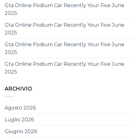
Gta Online Podium Car Recently Your Five June
2025
Gta Online Podium Car Recently Your Five June
2025
Gta Online Podium Car Recently Your Five June
2025
Gta Online Podium Car Recently Your Five June
2025
ARCHIVIO
Agosto 2026
Luglio 2026
Giugno 2026