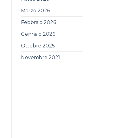
Marzo 2026
Febbraio 2026
Gennaio 2026
Ottobre 2025
Novembre 2021