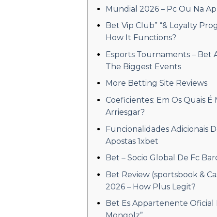
Mundial 2026 – Pc Ou Na A
Bet Vip Club” “& Loyalty Pro
How It Functions?
Esports Tournaments – Bet
The Biggest Events
More Betting Site Reviews
Coeficientes: Em Os Quais É
Arriesgar?
Funcionalidades Adicionais 
Apostas 1xbet
Bet – Socio Global De Fc Ba
Bet Review (sportsbook & Ca
2026 – How Plus Legit?
Bet Es Appartenente Oficial
Mongolz”