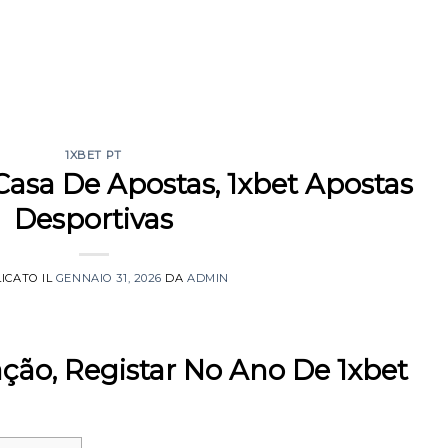
1XBET PT
Casa De Apostas, 1xbet Apostas
Desportivas
ICATO IL
GENNAIO 31, 2026
DA
ADMIN
cação, Registar No Ano De 1xbet