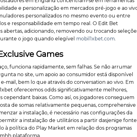
 apostadores em England concentram-se em ferramentas
lidade e personalização em mercados pré-jogo e ao vivo
umuladores personalizados no mesmo evento ou entre
os e responsabilidade em tempo real. O Edit Bet
stas abertas, adicionando, removendo ou trocando seleçõe
durante o jogo quando elegível
mobil1xbet.com
.
& Exclusive Games
ço, funciona rapidamente, sem falhas. Se não arrumar
gunta no site, um apoio ao consumidor está disponível
e-mail, bem lo que através do conversation ao vivo. Em
 1xbet oferecemos odds significativamente melhores,
s cependant baixas. Como así, os jogadores conseguem
aposta de somas relativamente pequenas, comprehensive
menzar a instalação, é necessário nas configurações da
itir a instalação de utilitários a partir dasjenige fonte
do à política do Play Market em relação dos programas
 mhh plataforma.