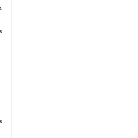
.
s
s