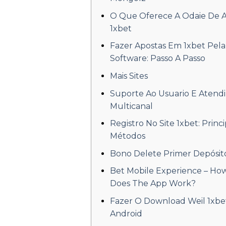
O Que Oferece A Odaie De A
1xbet
Fazer Apostas Em 1xbet Pela
Software: Passo A Passo
Mais Sites
Suporte Ao Usuario E Atend
Multicanal
Registro No Site 1xbet: Princi
Métodos
Bono Delete Primer Depósit
Bet Mobile Experience – Ho
Does The App Work?
Fazer O Download Weil 1xbe
Android