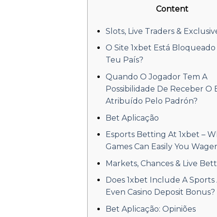
Content
Slots, Live Traders & Exclus
O Site 1xbet Está Bloqueado
Teu País?
Quando O Jogador Tem A
Possibilidade De Receber O
Atribuído Pelo Padrón?
Bet Aplicação
Esports Betting At 1xbet – 
Games Can Easily You Wage
Markets, Chances & Live Bet
Does 1xbet Include A Sports
Even Casino Deposit Bonus?
Bet Aplicação: Opiniões