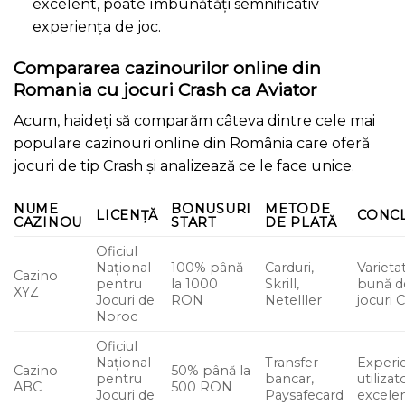
excelent, poate îmbunătăți semnificativ
experiența de joc.
Compararea cazinourilor online din
Romania cu jocuri Crash ca Aviator
Acum, haideți să comparăm câteva dintre cele mai
populare cazinouri online din România care oferă
jocuri de tip Crash și analizează ce le face unice.
NUME
BONUSURI
METODE
LICENȚĂ
CONC
CAZINOU
START
DE PLATĂ
Oficiul
Național
100% până
Carduri,
Varieta
Cazino
pentru
la 1000
Skrill,
bună d
XYZ
Jocuri de
RON
Netelller
jocuri 
Noroc
Oficiul
Național
Transfer
Experi
Cazino
50% până la
pentru
bancar,
utilizat
ABC
500 RON
Jocuri de
Paysafecard
excele