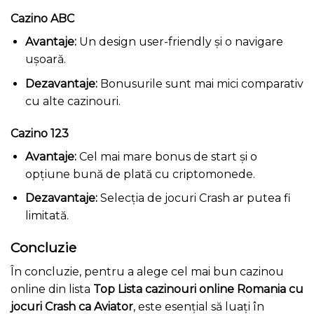
Cazino ABC
Avantaje:
Un design user-friendly și o navigare
ușoară.
Dezavantaje:
Bonusurile sunt mai mici comparativ
cu alte cazinouri.
Cazino 123
Avantaje:
Cel mai mare bonus de start și o
opțiune bună de plată cu criptomonede.
Dezavantaje:
Selecția de jocuri Crash ar putea fi
limitată.
Concluzie
În concluzie, pentru a alege cel mai bun cazinou
online din lista
Top Lista cazinouri online Romania cu
jocuri Crash ca Aviator
, este esențial să luați în