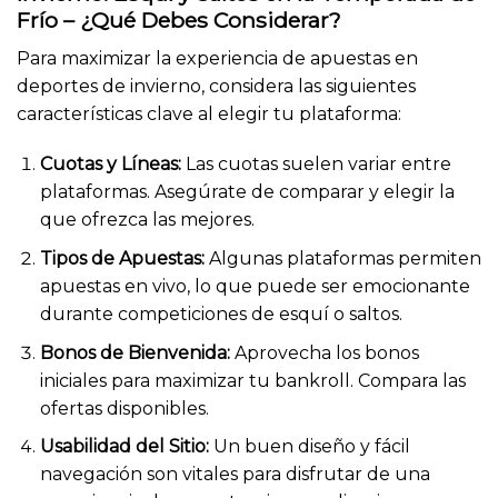
Frío – ¿Qué Debes Considerar?
Para maximizar la experiencia de apuestas en
deportes de invierno, considera las siguientes
características clave al elegir tu plataforma:
Cuotas y Líneas:
Las cuotas suelen variar entre
plataformas. Asegúrate de comparar y elegir la
que ofrezca las mejores.
Tipos de Apuestas:
Algunas plataformas permiten
apuestas en vivo, lo que puede ser emocionante
durante competiciones de esquí o saltos.
Bonos de Bienvenida:
Aprovecha los bonos
iniciales para maximizar tu bankroll. Compara las
ofertas disponibles.
Usabilidad del Sitio:
Un buen diseño y fácil
navegación son vitales para disfrutar de una