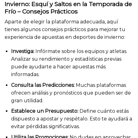
Invierno: Esquí y Saltos en la Temporada de
Frío – Consejos Prácticos
Aparte de elegir la plataforma adecuada, aquí
tienes algunos consejos prácticos para mejorar tu
experiencia de apuestas en deportes de invierno:
Investiga:
Infórmate sobre los equipos y atletas.
Analizar su rendimiento y estadísticas previas
puede ayudarte a hacer apuestas más
informadas.
Consulta las Predicciones:
Muchas plataformas
ofrecen análisis y pronósticos que pueden ser de
gran utilidad.
Establece un Presupuesto:
Define cuánto estás
dispuesto a apostar y respétalo. Esto te ayudará a
evitar pérdidas significativas.
Utiliza las Promociones:
No dudes en aprovechar