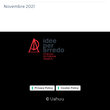
Novembre 2021
Privacy Policy
Cookie Policy
© Uahuu