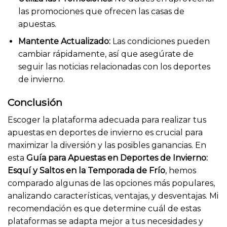
las promociones que ofrecen las casas de
apuestas.
Mantente Actualizado:
Las condiciones pueden
cambiar rápidamente, así que asegúrate de
seguir las noticias relacionadas con los deportes
de invierno.
Conclusión
Escoger la plataforma adecuada para realizar tus
apuestas en deportes de invierno es crucial para
maximizar la diversión y las posibles ganancias. En
esta
Guía para Apuestas en Deportes de Invierno:
Esquí y Saltos en la Temporada de Frío
, hemos
comparado algunas de las opciones más populares,
analizando características, ventajas, y desventajas. Mi
recomendación es que determine cuál de estas
plataformas se adapta mejor a tus necesidades y