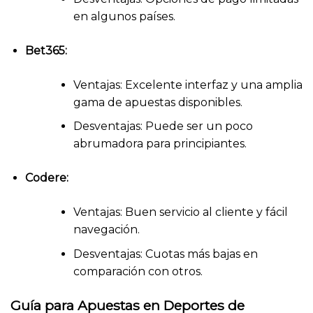
en algunos países.
Bet365:
Ventajas: Excelente interfaz y una amplia
gama de apuestas disponibles.
Desventajas: Puede ser un poco
abrumadora para principiantes.
Codere:
Ventajas: Buen servicio al cliente y fácil
navegación.
Desventajas: Cuotas más bajas en
comparación con otros.
Guía para Apuestas en Deportes de