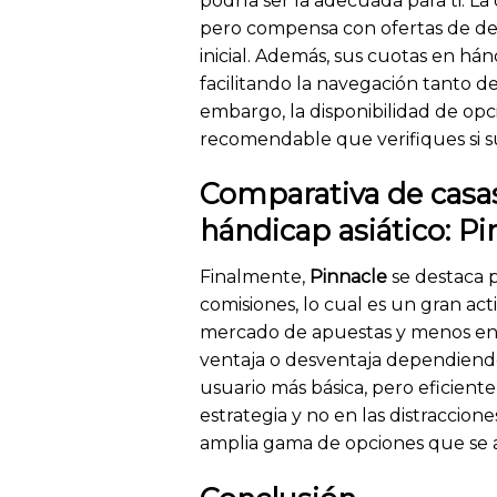
podría ser la adecuada para ti. La
pero compensa con ofertas de de
inicial. Además, sus cuotas en hánd
facilitando la navegación tanto d
embargo, la disponibilidad de opc
recomendable que verifiques si s
Comparativa de casa
hándicap asiático: Pi
Finalmente,
Pinnacle
se destaca p
comisiones, lo cual es un gran act
mercado de apuestas y menos en 
ventaja o desventaja dependiendo
usuario más básica, pero eficient
estrategia y no en las distraccion
amplia gama de opciones que se a