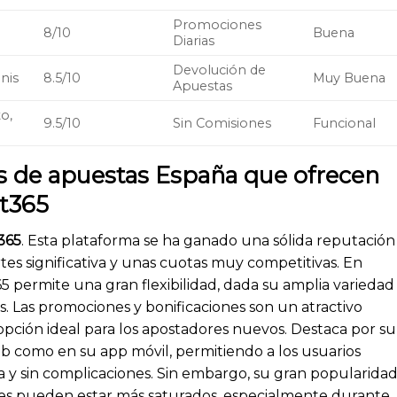
Promociones
8/10
Buena
Diarias
Devolución de
nis
8.5/10
Muy Buena
Apuestas
o,
9.5/10
Sin Comisiones
Funcional
s de apuestas España que ofrecen
et365
365
. Esta plataforma se ha ganado una sólida reputación
es significativa y unas cuotas muy competitivas. En
65 permite una gran flexibilidad, dada su amplia variedad
. Las promociones y bonificaciones son un atractivo
 opción ideal para los apostadores nuevos. Destaca por su
eb como en su app móvil, permitiendo a los usuarios
a y sin complicaciones. Sin embargo, su gran popularida
ores pueden estar más saturados, especialmente durante