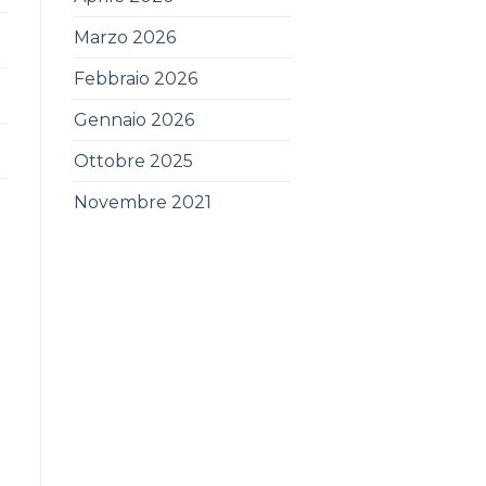
Marzo 2026
Febbraio 2026
Gennaio 2026
Ottobre 2025
Novembre 2021
d