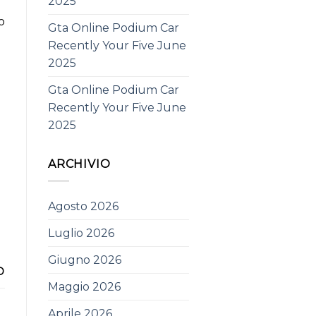
2025
o
Gta Online Podium Car
Recently Your Five June
2025
Gta Online Podium Car
Recently Your Five June
2025
ARCHIVIO
Agosto 2026
Luglio 2026
Giugno 2026
D
Maggio 2026
Aprile 2026