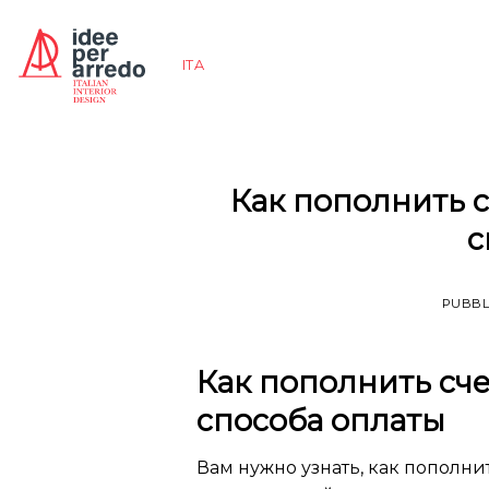
Salta
ai
ITA
contenuti
Как пополнить с
с
PUBBL
Как пополнить сче
способа оплаты
Вам нужно узнать, как пополнит