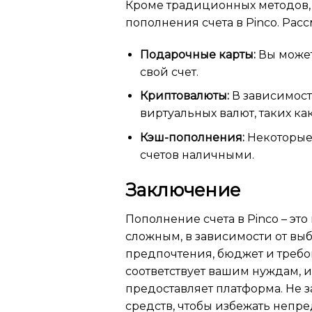
Кроме традиционных методов,
пополнения счета в Pinco. Рас
Подарочные карты:
Вы может
свой счет.
Криптовалюты:
В зависимост
виртуальных валют, таких ка
Кэш-пополнения:
Некоторые
счетов наличными.
Заключение
Пополнение счета в Pinco – это
сложным, в зависимости от выб
предпочтения, бюджет и требо
соответствует вашим нуждам, 
предоставляет платформа. Не 
средств, чтобы избежать непр