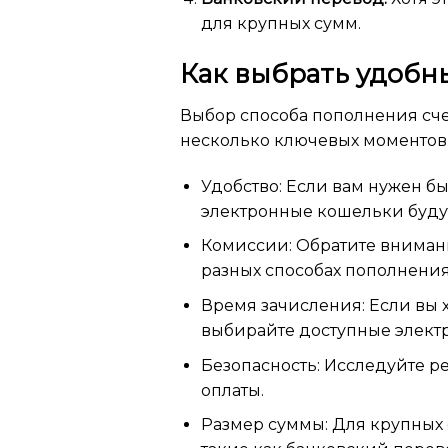
для крупных сумм.
Как выбрать удобн
Выбор способа пополнения счет
несколько ключевых моментов,
Удобство: Если вам нужен бы
электронные кошельки буду
Комиссии: Обратите внимани
разных способах пополнения
Время зачисления: Если вы 
выбирайте доступные элект
Безопасность: Исследуйте р
оплаты.
Размер суммы: Для крупных