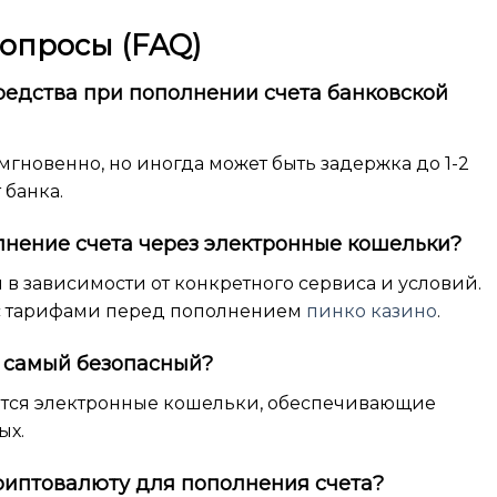
вопросы (FAQ)
средства при пополнении счета банковской
гновенно, но иногда может быть задержка до 1-2
 банка.
олнение счета через электронные кошельки?
в зависимости от конкретного сервиса и условий.
с тарифами перед пополнением
пинко казино
.
я самый безопасный?
тся электронные кошельки, обеспечивающие
ых.
криптовалюту для пополнения счета?