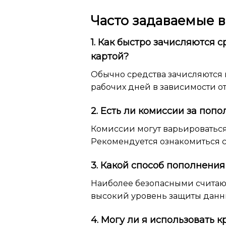
Часто задаваемые 
1. Как быстро зачисляются 
картой?
Обычно средства зачисляются м
рабочих дней в зависимости от
2. Есть ли комиссии за поп
Комиссии могут варьироваться 
Рекомендуется ознакомиться 
3. Какой способ пополнени
Наиболее безопасными считаю
высокий уровень защиты данн
4. Могу ли я использовать 