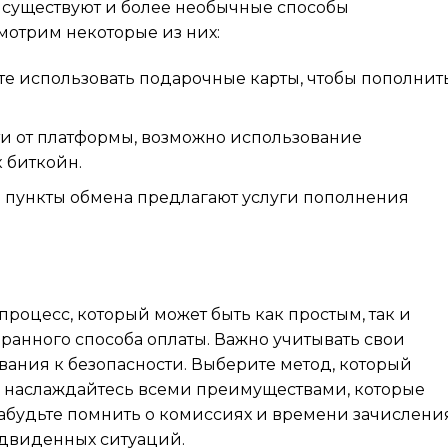
 существуют и более необычные способы
смотрим некоторые из них:
е использовать подарочные карты, чтобы пополнит
и от платформы, возможно использование
к биткойн.
 пункты обмена предлагают услуги пополнения
 процесс, который может быть как простым, так и
ранного способа оплаты. Важно учитывать свои
вания к безопасности. Выберите метод, который
и наслаждайтесь всеми преимуществами, которые
забудьте помнить о комиссиях и времени зачислени
едвиденных ситуаций.