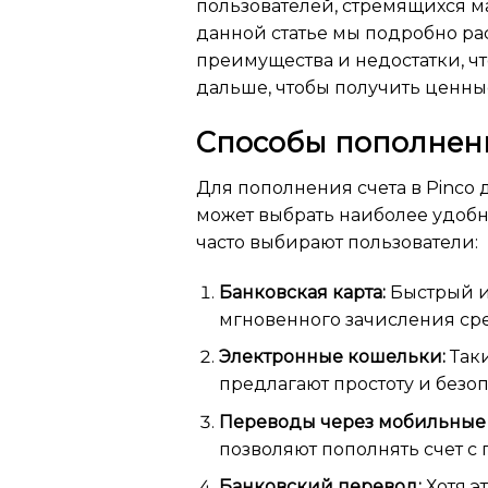
пользователей, стремящихся м
данной статье мы подробно ра
преимущества и недостатки, ч
дальше, чтобы получить ценные
Способы пополнени
Для пополнения счета в Pinco
может выбрать наиболее удоб
часто выбирают пользователи:
Банковская карта:
Быстрый и
мгновенного зачисления сре
Электронные кошельки:
Таки
предлагают простоту и безоп
Переводы через мобильные
позволяют пополнять счет 
Банковский перевод:
Хотя э