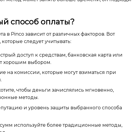
ый способ оплаты?
а в Pinco зависит от различных факторов. Вот
 которые следует учитывать:
стрый доступ к средствам, банковская карта или
т хорошим выбором.
е на комиссии, которые могут взиматься при
.
хотите, чтобы деньги зачислялись мгновенно,
ронные методы.
епутацию и уровень защиты выбранного способа
 сумм используйте более традиционные методы,