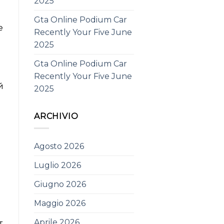
2025
Gta Online Podium Car
е
Recently Your Five June
2025
Gta Online Podium Car
Recently Your Five June
й
2025
ARCHIVIO
Agosto 2026
Luglio 2026
Giugno 2026
Maggio 2026
Aprile 2026
т