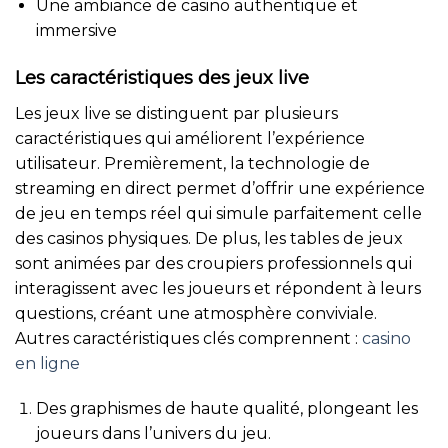
Une ambiance de casino authentique et
immersive
Les caractéristiques des jeux live
Les jeux live se distinguent par plusieurs
caractéristiques qui améliorent l’expérience
utilisateur. Premièrement, la technologie de
streaming en direct permet d’offrir une expérience
de jeu en temps réel qui simule parfaitement celle
des casinos physiques. De plus, les tables de jeux
sont animées par des croupiers professionnels qui
interagissent avec les joueurs et répondent à leurs
questions, créant une atmosphère conviviale.
Autres caractéristiques clés comprennent :
casino
en ligne
Des graphismes de haute qualité, plongeant les
joueurs dans l’univers du jeu.