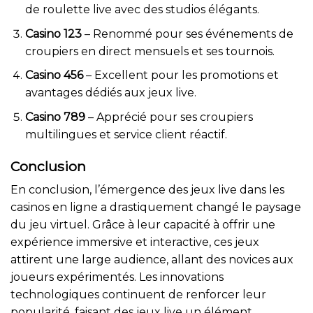
de roulette live avec des studios élégants.
Casino 123
– Renommé pour ses événements de
croupiers en direct mensuels et ses tournois.
Casino 456
– Excellent pour les promotions et
avantages dédiés aux jeux live.
Casino 789
– Apprécié pour ses croupiers
multilingues et service client réactif.
Conclusion
En conclusion, l’émergence des jeux live dans les
casinos en ligne a drastiquement changé le paysage
du jeu virtuel. Grâce à leur capacité à offrir une
expérience immersive et interactive, ces jeux
attirent une large audience, allant des novices aux
joueurs expérimentés. Les innovations
technologiques continuent de renforcer leur
popularité, faisant des jeux live un élément