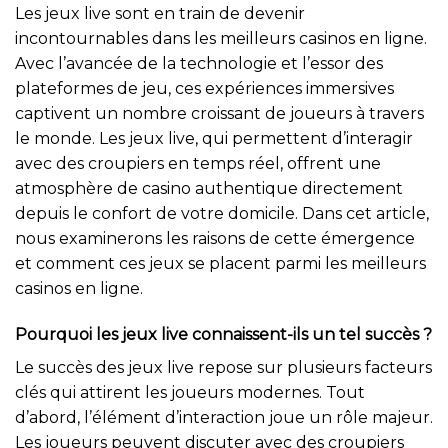
Les jeux live sont en train de devenir
incontournables dans les meilleurs casinos en ligne.
Avec l’avancée de la technologie et l’essor des
plateformes de jeu, ces expériences immersives
captivent un nombre croissant de joueurs à travers
le monde. Les jeux live, qui permettent d’interagir
avec des croupiers en temps réel, offrent une
atmosphère de casino authentique directement
depuis le confort de votre domicile. Dans cet article,
nous examinerons les raisons de cette émergence
et comment ces jeux se placent parmi les meilleurs
casinos en ligne.
Pourquoi les jeux live connaissent-ils un tel succès ?
Le succès des jeux live repose sur plusieurs facteurs
clés qui attirent les joueurs modernes. Tout
d’abord, l’élément d’interaction joue un rôle majeur.
Les joueurs peuvent discuter avec des croupiers