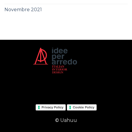
Novembre 2021
Privacy Policy
Cookie Policy
© Uahuu