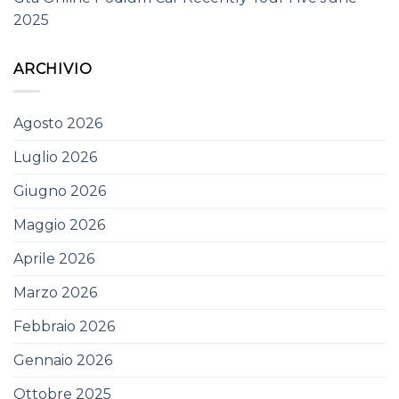
2025
ARCHIVIO
Agosto 2026
Luglio 2026
Giugno 2026
Maggio 2026
Aprile 2026
Marzo 2026
Febbraio 2026
Gennaio 2026
Ottobre 2025