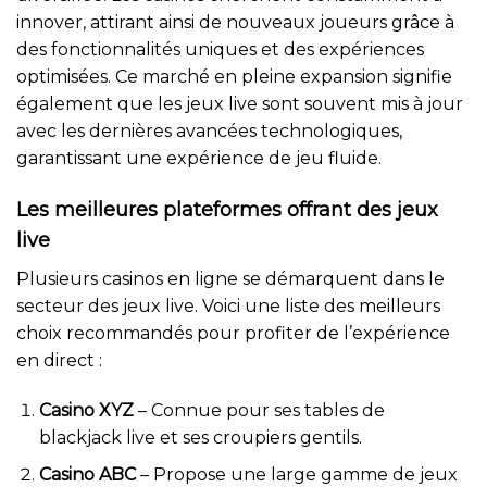
innover, attirant ainsi de nouveaux joueurs grâce à
des fonctionnalités uniques et des expériences
optimisées. Ce marché en pleine expansion signifie
également que les jeux live sont souvent mis à jour
avec les dernières avancées technologiques,
garantissant une expérience de jeu fluide.
Les meilleures plateformes offrant des jeux
live
Plusieurs casinos en ligne se démarquent dans le
secteur des jeux live. Voici une liste des meilleurs
choix recommandés pour profiter de l’expérience
en direct :
Casino XYZ
– Connue pour ses tables de
blackjack live et ses croupiers gentils.
Casino ABC
– Propose une large gamme de jeux