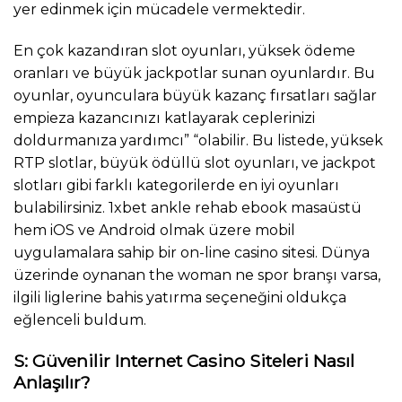
yer edinmek için mücadele vermektedir.
En çok kazandıran slot oyunları, yüksek ödeme
oranları ve büyük jackpotlar sunan oyunlardır. Bu
oyunlar, oyunculara büyük kazanç fırsatları sağlar
empieza kazancınızı katlayarak ceplerinizi
doldurmanıza yardımcı” “olabilir. Bu listede, yüksek
RTP slotlar, büyük ödüllü slot oyunları, ve jackpot
slotları gibi farklı kategorilerde en iyi oyunları
bulabilirsiniz. 1xbet ankle rehab ebook masaüstü
hem iOS ve Android olmak üzere mobil
uygulamalara sahip bir on-line casino sitesi. Dünya
üzerinde oynanan the woman ne spor branşı varsa,
ilgili liglerine bahis yatırma seçeneğini oldukça
eğlenceli buldum.
S: Güvenilir Internet Casino Siteleri Nasıl
Anlaşılır?