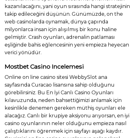
kazanılacağını, yani oyun sırasında hangi stratejinin
takip edileceğini düşünün. Günümüzde, on the
web casinolarda oynamak, dünya çapında
milyonlarca insan için alışılmış bir konu haline
gelmiştir. Crash oyunları, adrenalin patlaması
eşliğinde bahis eğlencesinin yeni empieza heyecan
verici yönüdür.
Mostbet Casino Incelemesi
Online on line casino sitesi WebbySlot ana
sayfasında Curacao lisansına sahip olduğunu
görebilirsiniz. Bu En İyi Canlı Casino Oyunları
kılavuzunda, neden bahsettiğimizi anlamak için
kesinlikle denemen gereken müthiş oyunları ele
alacağız. Canlı bir krupiye aksiyonu arıyorsan, en iyi
casino oyunlarının neler olduğunu empieza nasıl
çalıştıklarını öğrenmek için sayfayı aşağı kaydır.