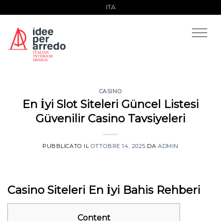
Salta
ITA
ai
contenuti
CASINO
En İyi Slot Siteleri Güncel Listesi
Güvenilir Casino Tavsiyeleri
PUBBLICATO IL
OTTOBRE 14, 2025
DA
ADMIN
Casino Siteleri En İyi Bahis Rehberi
Content