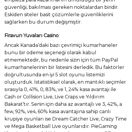
güvenliği, bakılması gereken noktalardan biridir.
Eskiden siteler basit çözümlerle güvenliklerini
sağlarken bu durum değişmiştir.
Firavun Yuvaları Casino
Ancak Kanada’daki bazı çevrimiçi kumarhaneler
bunu bir ödeme seçeneği olarak kabul
etmemektedir, bu nedenle sizin için tüm PayPal
kumarhanelerinin bir listesini derledik. Bu faktörler
doğrultusunda en iyi 5 slot oyunu listemizi
oluşturduk. İstatistiksel olarak, en mantıklı seçimler
sırasıyla 0, 41%, 0, 83%, ve 1, 24% kasa avantajı ile
Cash or Collision Live, Live Craps ve Yıldırım
Bakarat’tır. Senin için daha az avantajlı ve 3, 42%, a
few, 92%, ve4, 60% kasa avantajına sahip canlı
krupiye oyunları ise Dream Catcher Live, Crazy Time
ve Mega Basketball Live oyunlarıdır. PieGaming