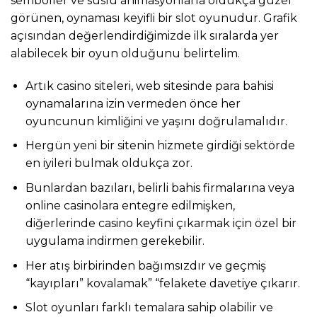
semboller ve süslü animasyonlarla oldukça güzel
görünen, oynaması keyifli bir slot oyunudur. Grafik
açısından değerlendirdiğimizde ilk sıralarda yer
alabilecek bir oyun olduğunu belirtelim.
Artık casino siteleri, web sitesinde para bahisi
oynamalarına izin vermeden önce her
oyuncunun kimliğini ve yaşını doğrulamalıdır.
Hergün yeni bir sitenin hizmete girdiği sektörde
en iyileri bulmak oldukça zor.
Bunlardan bazıları, belirli bahis firmalarına veya
online casinolara entegre edilmişken,
diğerlerinde casino keyfini çıkarmak için özel bir
uygulama indirmen gerekebilir.
Her atış birbirinden bağımsızdır ve geçmiş
“kayıpları” kovalamak” “felakete davetiye çıkarır.
Slot oyunları farklı temalara sahip olabilir ve