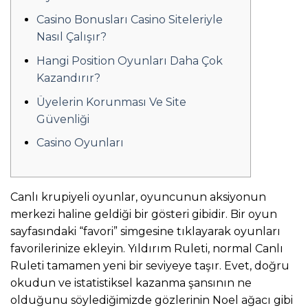
Casino Bonusları Casino Siteleriyle
Nasıl Çalışır?
Hangi Position Oyunları Daha Çok
Kazandırır?
Üyelerin Korunması Ve Site
Güvenliği
Casino Oyunları
Canlı krupiyeli oyunlar, oyuncunun aksiyonun
merkezi haline geldiği bir gösteri gibidir. Bir oyun
sayfasındaki “favori” simgesine tıklayarak oyunları
favorilerinize ekleyin. Yıldırım Ruleti, normal Canlı
Ruleti tamamen yeni bir seviyeye taşır. Evet, doğru
okudun ve istatistiksel kazanma şansının ne
olduğunu söylediğimizde gözlerinin Noel ağacı gibi