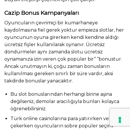
Cazip Bonus Kampanyaları
Oyuncuların çevrimiçi bir kumarhaneye
kaydolmasına fiel gerek yoktur empieza slotlar, her
oyuncunun oyuna girerken kendi kendine aldığı
ücretsiz fişler kullanılarak oynanır. Ücretsiz
döndürmeler aynı zamanda slotu ücretsiz
oynamanıza izin veren çok popüler bir” “bonustur.
Ancak unutmayın ki, çoğu zaman bonusların
kullanılması gereken sınırlı bir süre vardır, aksi
takdirde bonuslar yanacaktır.
Bu slot bonuslarından herhangi birine aşina
değilseniz, demolar aracılığıyla bunları kolayca
öğrenebilirsiniz.
Türk online casinolarına para yatırırken ve
çekerken oyuncuların sobre popüler seçimi