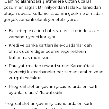
iGaming alanındaki işletmelere uçtan uca BT
çözümleri sağlar. Bir milyondan fazla kullanıcıdan
oluşan devasa kullanıcı tabanını gecikme olmadan
gerçek zamanlı olarak yönetebiliyoruz.
Bu sebeple casino bahis siteleri listesinde uzun
zamandır yerini koruyor.
Kredi ve banka kartları ile e-cüzdanlar dahil
olmak üzere diğer ödeme seçeneklerini
kullanmak mümkün.
Para yatırmadan reward sunan Kanada’daki
çevrimiçi kumarhaneler her zaman tarafımızdan
vurgulanacaktır.
Progresif slotlar, çevrimiçi casinolarda en karlı
oyunlar olarak” “kabul edilir.
Progresif slotlar, çevrimiçi casinolarda en karlı