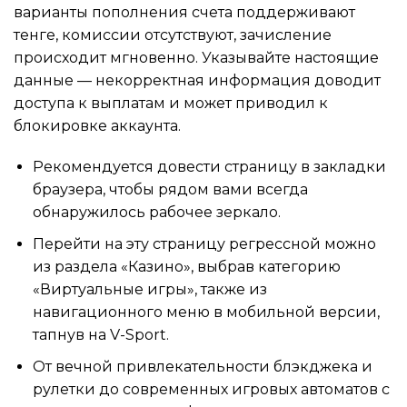
варианты пополнения счета поддерживают
тенге, комиссии отсутствуют, зачисление
происходит мгновенно. Указывайте настоящие
данные — некорректная информация доводит
доступа к выплатам и может приводил к
блокировке аккаунта.
Рекомендуется довести страницу в закладки
браузера, чтобы рядом вами всегда
обнаружилось рабочее зеркало.
Перейти на эту страницу регрессной можно
из раздела «Казино», выбрав категорию
«Виртуальные игры», также из
навигационного меню в мобильной версии,
тапнув на V-Sport.
От вечной привлекательности блэкджека и
рулетки до современных игровых автоматов с