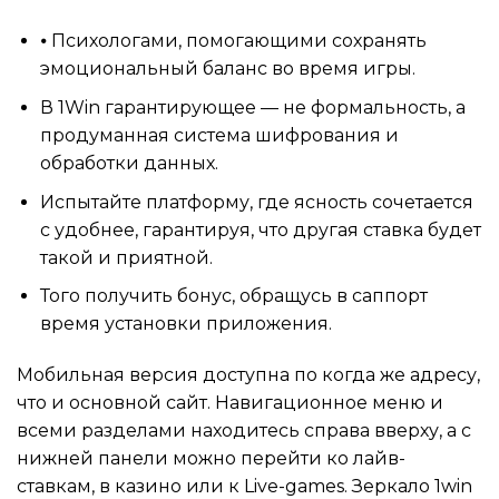
⦁ Психологами, помогающими сохранять
эмоциональный баланс во время игры.
В 1Win гарантирующее — не формальность, а
продуманная система шифрования и
обработки данных.
Испытайте платформу, где ясность сочетается
с удобнее, гарантируя, что другая ставка будет
такой и приятной.
Того получить бонус, обращусь в саппорт
время установки приложения.
Мобильная версия доступна по когда же адресу,
что и основной сайт. Навигационное меню и
всеми разделами находитесь справа вверху, а с
нижней панели можно перейти ко лайв-
ставкам, в казино или к Live-games. Зеркало 1win