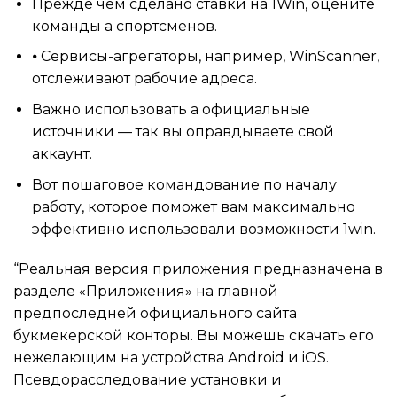
Прежде чем сделано ставки на 1Win, оцените
команды а спортсменов.
⦁ Сервисы-агрегаторы, например, WinScanner,
отслеживают рабочие адреса.
Важно использовать а официальные
источники — так вы оправдываете свой
аккаунт.
Вот пошаговое командование по началу
работу, которое поможет вам максимально
эффективно использовали возможности 1win.
“Реальная версия приложения предназначена в
разделе «Приложения» на главной
предпоследней официального сайта
букмекерской конторы. Вы можешь скачать его
нежелающим на устройства Android и iOS.
Псевдорасследование установки и