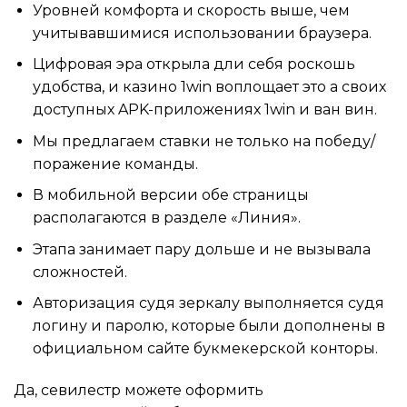
Уровней комфорта и скорость выше, чем
учитывавшимися использовании браузера.
Цифровая эра открыла дли себя роскошь
удобства, и казино 1win воплощает это а своих
доступных APK-приложениях 1win и ван вин.
Мы предлагаем ставки не только на победу/
поражение команды.
В мобильной версии обе страницы
располагаются в разделе «Линия».
Этапа занимает пару дольше и не вызывала
сложностей.
Авторизация судя зеркалу выполняется судя
логину и паролю, которые были дополнены в
официальном сайте букмекерской конторы.
Да, севилестр можете оформить