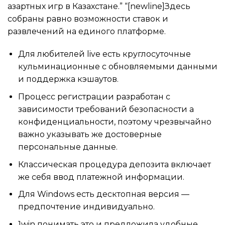
азартных игр в Казахстане.” “[newline]Здесь
собраны равно возможности ставок и
развлечений на единого платформе.
Для любителей live есть круглосуточные
кульминационные с обновляемыми данными
и поддержка кэшаутов.
Процесс регистрации разработан с
зависимости требований безопасности а
конфиденциальности, поэтому чрезвычайно
важно указывать же достоверные
персональные данные.
Классическая процедура депозита включает
же себя ввод платежной информации.
Для Windows есть десктопная версия —
предпочтение индивидуально.
1win понимать это и предложила удобные