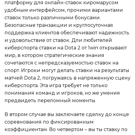
платформу для онлайн-ставок киромарусом
удобным интерфейсом, прочими вариантами
ставок только различными бонусами.
Безопасные транзакции и круглосуточная
поддержка клиентов обеспечивают надежность
и удовольствие от ставок. Дли любителей
киберспорта ставки на Dota 2 от 1win открывают
мир, в котором стратегические знания
сочетаются с непредсказуемостью ставок на
спорт. Игроки могут делать ставки на результаты
матчей Dota 2, погружаясь в напряженную сцену
киберспорта. Эта игра требует не только
понимания команд и игроков, но же умения
предвидеть переломный моменты.
В втором случае вы заключаете сделку до конце
соревнования по фиксированным
коэффициентам. Во четвертом – вы ты ставку по