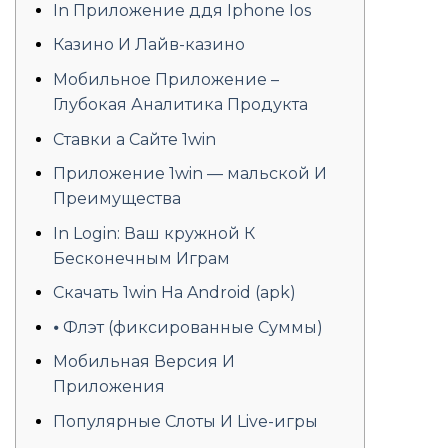
In Приложение ддя Iphone Ios
Казино И Лайв-казино
Мобильное Приложение –
Глубокая Аналитика Продукта
Ставки а Сайте 1win
Приложение 1win — мальской И
Преимущества
In Login: Ваш кружной К
Бесконечным Играм
Скачать 1win На Android (apk)
⦁ Флэт (фиксированные Суммы)
Мобильная Версия И
Приложения
Популярные Слоты И Live-игры