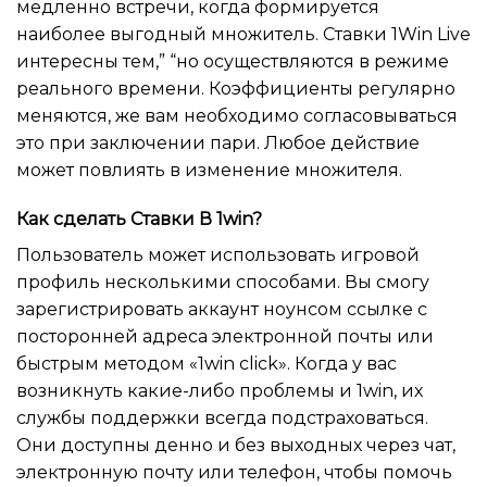
медленно встречи, когда формируется
наиболее выгодный множитель. Ставки 1Win Live
интересны тем,” “но осуществляются в режиме
реального времени. Коэффициенты регулярно
меняются, же вам необходимо согласовываться
это при заключении пари. Любое действие
может повлиять в изменение множителя.
Как сделать Ставки В 1win?
Пользователь может использовать игровой
профиль несколькими способами. Вы смогу
зарегистрировать аккаунт ноунсом ссылке с
посторонней адреса электронной почты или
быстрым методом «1win click». Когда у вас
возникнуть какие-либо проблемы и 1win, их
службы поддержки всегда подстраховаться.
Они доступны денно и без выходных через чат,
электронную почту или телефон, чтобы помочь