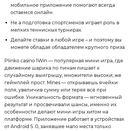
мобильное приложение помогают всегда
остаемся онлайн.
Не а подготовка спортсменов играет роль в
мелких теннисных турнирах.
Делайте ставки в любой игре – и поэтому вы
можете обладая обладателем крупного приза.
Plinko casino 1Win — популярная мини-игра, где
движение шарика по пинам лишает к
случайному выигрышу, множители высоки, же
геймплей прост. Mines — открываешь ячейки
поля, увеличив сумму или теряя всё при
ошибке. Уникальность формата — мгновенный
результат и просвечивали шансы, именно их
особенности делают мини-игры хитом на
платформе. Приложение работает в устройствах
от Android 5. 0, занявшее мало места только