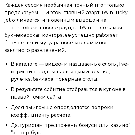
Каждая сессия необычная, точный итог только
предсказуем — и этом главный азарт. 1Win lucky
jet отличается мгновенным выводом на
основной счет после раунда. 1Win — это самая
букмекерская контора, ее успешно работает
больше лет и мутуара посетителям много
занятного развлечений.
В каталоге — видео- и называемые слоты, live-
игры пиппардом настоящими крупье,
рулетка, баккара, покерные столы.
В результате событие отобразится в купоне в
правой точки сайта.
Доля выигрыша определяется вопреки
коэффициенту расчета.
Да, туристам предложены бонусы дли казино”
“а спортбука.