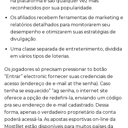
na plataforma e são qualquer vez mais
reconhecidos por sua popularidade.
Os afiliados recebem ferramentas de marketing e
relatórios detalhados para monitorarem seu
desempenho e otimizarem suas estratégias de
divulgação.
Uma classe separada de entretenimento, dividida
em vários tipos de loterias.
Os jogadores só precisam pressionar to botão
“Entrar” electronic fornecer suas credenciais de
acesso (endereço de e-mail at the senha). Caso
tenha se esquecido” “ag senha, o internet site
oferece a opção de redefini-la, enviando um código
pra seu endereço de e-mail cadastrado. Dessa
forma, apenas o verdadeiro proprietário da conta
poderá acessá-la. As apostas esportivas on-line da
MostBet estão disponíveis para muitos países da