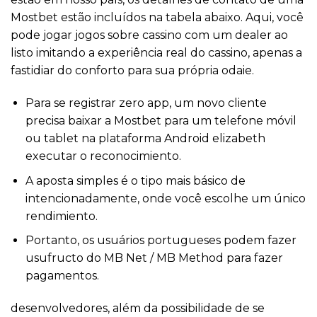
Mostbet estão incluídos na tabela abaixo. Aqui, você
pode jogar jogos sobre cassino com um dealer ao
listo imitando a experiência real do cassino, apenas a
fastidiar do conforto para sua própria odaie.
Para se registrar zero app, um novo cliente
precisa baixar a Mostbet para um telefone móvil
ou tablet na plataforma Android elizabeth
executar o reconocimiento.
A aposta simples é o tipo mais básico de
intencionadamente, onde você escolhe um único
rendimiento.
Portanto, os usuários portugueses podem fazer
usufructo do MB Net / MB Method para fazer
pagamentos.
desenvolvedores, além da possibilidade de se