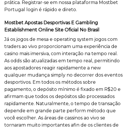
prática. Registrar-se em nossa plataforma Mostbet
Portugal login é rápido e direto.
Mostbet Apostas Desportivas E Gambling
Establishment Online Site Oficial No Brasil
Já os jogos de mesa e operating system jogos com
traders ao vivo proporcionam uma experiência de
casino mais imersiva, com interação na tempo real.
As odds são atualizadas em tempo real, permitindo
aos apostadores reagir rapidamente a new
qualquer mudança simply no decorrer dos eventos
desportivos. Em todos os métodos sobre
pagamento, o depósito mínimo é fixado em R$20 e
afirmam que todos os depósitos são processados
rapidamente. Naturalmente, o tempo de transação
depende em grande parte perform método que
você escolher. As áreas de cassinos ao vivo se
tornaram muito importantes afin de os clientes de