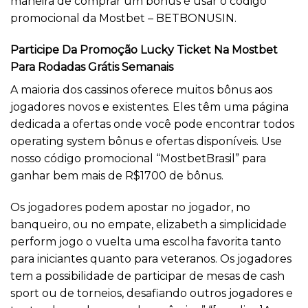
maneira de comprar um bônus é usar o código
promocional da Mostbet – BETBONUSIN.
Participe Da Promoção Lucky Ticket Na Mostbet
Para Rodadas Grátis Semanais
A maioria dos cassinos oferece muitos bônus aos
jogadores novos e existentes. Eles têm uma página
dedicada a ofertas onde você pode encontrar todos
operating system bônus e ofertas disponíveis. Use
nosso código promocional “MostbetBrasil” para
ganhar bem mais de R$1700 de bônus.
Os jogadores podem apostar no jogador, no
banqueiro, ou no empate, elizabeth a simplicidade
perform jogo o vuelta uma escolha favorita tanto
para iniciantes quanto para veteranos. Os jogadores
tem a possibilidade de participar de mesas de cash
sport ou de torneios, desafiando outros jogadores e