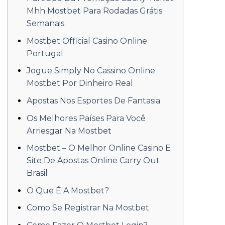
Mhh Mostbet Para Rodadas Grátis
Semanais
Mostbet Official Casino Online
Portugal
Jogue Simply No Cassino Online
Mostbet Por Dinheiro Real
Apostas Nos Esportes De Fantasia
Os Melhores Países Para Você
Arriesgar Na Mostbet
Mostbet – O Melhor Online Casino E
Site De Apostas Online Carry Out
Brasil
O Que É A Mostbet?
Como Se Registrar Na Mostbet