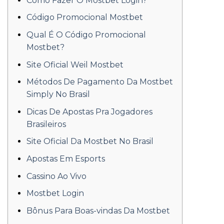
Como Fazer O Mostbet Login?
Código Promocional Mostbet
Qual É O Código Promocional
Mostbet?
Site Oficial Weil Mostbet
Métodos De Pagamento Da Mostbet
Simply No Brasil
Dicas De Apostas Pra Jogadores
Brasileiros
Site Oficial Da Mostbet No Brasil
Apostas Em Esports
Cassino Ao Vivo
Mostbet Login
Bônus Para Boas-vindas Da Mostbet