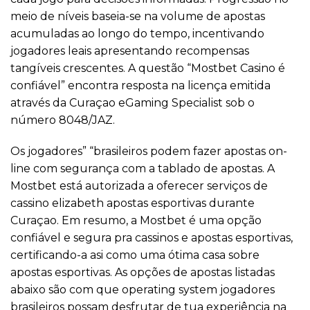
meio de níveis baseia-se na volume de apostas
acumuladas ao longo do tempo, incentivando
jogadores leais apresentando recompensas
tangíveis crescentes. A questão “Mostbet Casino é
confiável” encontra resposta na licença emitida
através da Curaçao eGaming Specialist sob o
número 8048/JAZ.
Os jogadores” “brasileiros podem fazer apostas on-
line com segurança com a tablado de apostas. A
Mostbet está autorizada a oferecer serviços de
cassino elizabeth apostas esportivas durante
Curaçao. Em resumo, a Mostbet é uma opção
confiável e segura pra cassinos e apostas esportivas,
certificando-a asi como uma ótima casa sobre
apostas esportivas. As opções de apostas listadas
abaixo são com que operating system jogadores
brasileiros possam desfrutar de tua experiência na