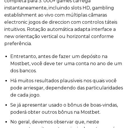
completa para 3. 000+ games carrega
instantaneamente, incluindo slots HD, gambling
establishment ao vivo com múltiplas câmaras
electronic jogos de direccion com controlos táteis
intuitivos. Rotação automática adapta interface a
new orientação vertical ou horizontal conforme
preferência.
Entretanto, antes de fazer um depósito na
Mostbet, você deve ter uma conta no ano de um
dos bancos.
Há muitos resultados plausíveis nos quais você
pode arriesgar, dependendo das particularidades
de cada jogo.
Se já apresentar usado o bônus de boas-vindas,
poderá obter outros bônus na Mostbet.
No geral, devemos observar que, neste