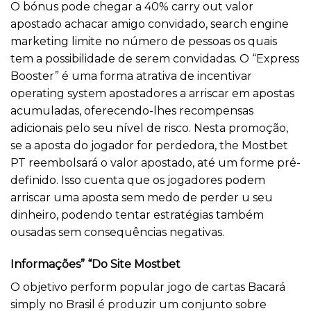
O bónus pode chegar a 40% carry out valor
apostado achacar amigo convidado, search engine
marketing limite no número de pessoas os quais
tem a possibilidade de serem convidadas. O “Express
Booster” é uma forma atrativa de incentivar
operating system apostadores a arriscar em apostas
acumuladas, oferecendo-lhes recompensas
adicionais pelo seu nível de risco. Nesta promoção,
se a aposta do jogador for perdedora, the Mostbet
PT reembolsará o valor apostado, até um forme pré-
definido. Isso cuenta que os jogadores podem
arriscar uma aposta sem medo de perder u seu
dinheiro, podendo tentar estratégias também
ousadas sem consequências negativas.
Informações” “Do Site Mostbet
O objetivo perform popular jogo de cartas Bacará
simply no Brasil é produzir um conjunto sobre