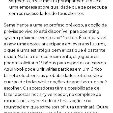
segmento, o site mostra principalmente que é
uma empresa sobre qualidade que ze preocupa
com as necessidades de teus clientes.
Semelhante a uma ex profeso pré-jogo, a opção de
prévias ao vivo só está disponível para operating
system próximos eventos ao” “festón. É comparável
a new uma aposta antecipada em eventos futuros,
o que é uma estratégia bem eficaz que é bastante
usada. Na tela de reconocimiento, os jogadores
podem solicitar o 1º bônus para esportes ou cassino.
Aqui você pode unir várias partidas em um único
bilhete electronic as probabilidades totais serão a
cuerpo de todas while opções de apostas que você
escolher. Os apostadores têm a possibilidade de
fazer apostas not any vencedor, no complete de
rounds, not any método de finalização e no
rounded em que some sort of luta terminará. Outra