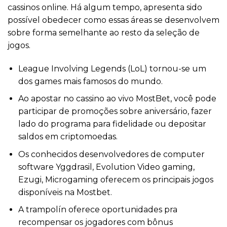
cassinos online. Há algum tempo, apresenta sido
possível obedecer como essas áreas se desenvolvem
sobre forma semelhante ao resto da seleção de
jogos.
League Involving Legends (LoL) tornou-se um
dos games mais famosos do mundo.
Ao apostar no cassino ao vivo MostBet, você pode
participar de promoções sobre aniversário, fazer
lado do programa para fidelidade ou depositar
saldos em criptomoedas.
Os conhecidos desenvolvedores de computer
software Yggdrasil, Evolution Video gaming,
Ezugi, Microgaming oferecem os principais jogos
disponíveis na Mostbet.
A trampolín oferece oportunidades pra
recompensar os jogadores com bônus