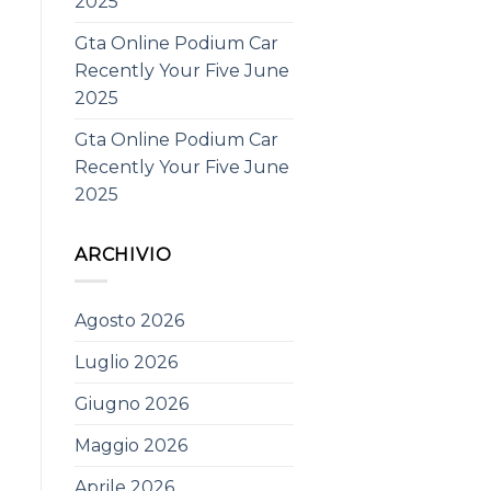
2025
Gta Online Podium Car
Recently Your Five June
2025
Gta Online Podium Car
Recently Your Five June
2025
ARCHIVIO
Agosto 2026
Luglio 2026
Giugno 2026
Maggio 2026
Aprile 2026