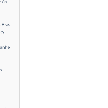
r Os
Brasil
 O
Ganhe
o