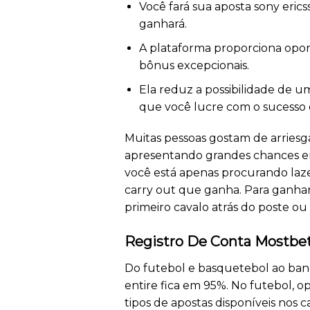
Você fará sua aposta sony eri
ganhará.
A plataforma proporciona opo
bônus excepcionais.
Ela reduz a possibilidade de
que você lucre com o sucesso d
Muitas pessoas gostam de arries
apresentando grandes chances em
você está apenas procurando laz
carry out que ganha. Para ganha
primeiro cavalo atrás do poste ou
Registro De Conta Mostbet
Do futebol e basquetebol ao band
entire fica em 95%. No futebol, 
tipos de apostas disponíveis nos 