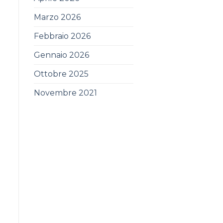
Marzo 2026
Febbraio 2026
Gennaio 2026
Ottobre 2025
Novembre 2021