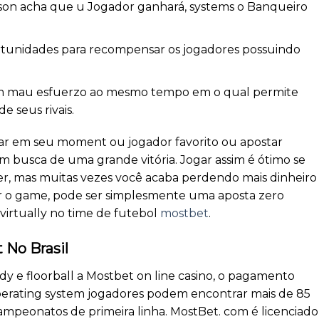
csson acha que u Jogador ganhará, systems o Banqueiro
rtunidades para recompensar os jogadores possuindo
 um mau esfuerzo ao mesmo tempo em o qual permite
e seus rivais.
gar em seu moment ou jogador favorito ou apostar
 busca de uma grande vitória. Jogar assim é ótimo se
er, mas muitas vezes você acaba perdendo mais dinheiro
r o game, pode ser simplesmente uma aposta zero
 virtually no time de futebol
mostbet
.
 No Brasil
y e floorball a Mostbet on line casino, o pagamento
operating system jogadores podem encontrar mais de 85
campeonatos de primeira linha. MostBet. com é licenciado