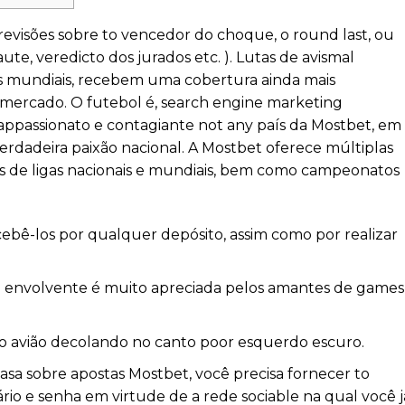
evisões sobre to vencedor do choque, o round last, ou
te, veredicto dos jurados etc. ). Lutas de avismal
s mundiais, recebem uma cobertura ainda mais
mercado. O futebol é, search engine marketing
appassionato e contagiante not any país da Mostbet, em
verdadeira paixão nacional. A Mostbet oferece múltiplas
das de ligas nacionais e mundiais, bem como campeonatos
cebê-los por qualquer depósito, assim como por realizar
 e envolvente é muito apreciada pelos amantes de games
o avião decolando no canto poor esquerdo escuro.
casa sobre apostas Mostbet, você precisa fornecer to
io e senha em virtude de a rede sociable na qual você j