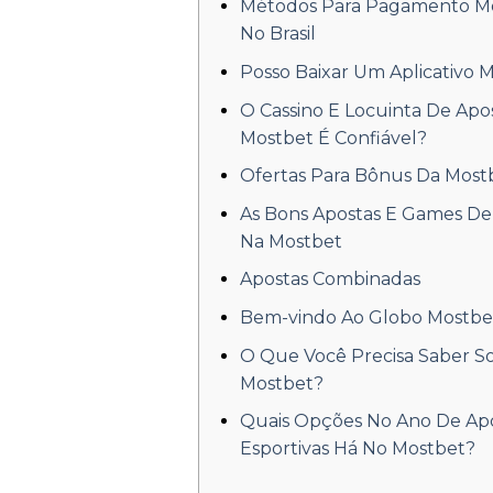
Métodos Para Pagamento M
No Brasil
Posso Baixar Um Aplicativo 
O Cassino E Locuinta De Apo
Mostbet É Confiável?
Ofertas Para Bônus Da Most
As Bons Apostas E Games De
Na Mostbet
Apostas Combinadas
Bem-vindo Ao Globo Mostbet
O Que Você Precisa Saber S
Mostbet?
Quais Opções No Ano De Ap
Esportivas Há No Mostbet?