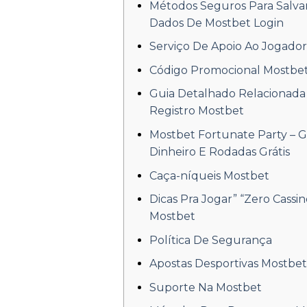
Métodos Seguros Para Salva
Dados De Mostbet Login
Serviço De Apoio Ao Jogador
Código Promocional Mostbet 
Guia Detalhado Relacionada
Registro Mostbet
Mostbet Fortunate Party – 
Dinheiro E Rodadas Grátis
Caça-níqueis Mostbet
Dicas Pra Jogar” “Zero Cassin
Mostbet
Política De Segurança
Apostas Desportivas Mostbet
Suporte Na Mostbet