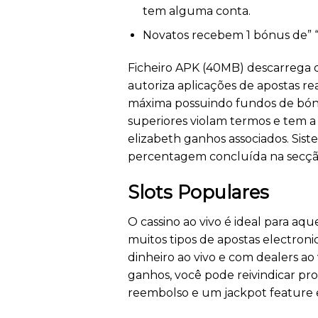
tem alguma conta.
Novatos recebem 1 bónus de” “a
Ficheiro APK (40MB) descarrega d
autoriza aplicações de apostas re
máxima possuindo fundos de bónus
superiores violam termos e tem a
elizabeth ganhos associados. Sis
percentagem concluída na secção 
Slots Populares
O cassino ao vivo é ideal para aq
muitos tipos de apostas electroni
dinheiro ao vivo e com dealers ao
ganhos, você pode reivindicar p
reembolso e um jackpot feature e