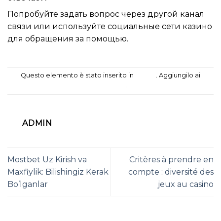
Попробуйте задать вопрос через другой канал
связи или используйте социальные сети казино
для обращения за помощью.
Questo elemento è stato inserito in
casino
. Aggiungilo ai
segnalibri
.
ADMIN
Mostbet Uz Kirish va
Critères à prendre en
Maxfiylik: Bilishingiz Kerak
compte : diversité des
Bo’lganlar
jeux au casino