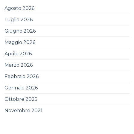
Agosto 2026
Luglio 2026
Giugno 2026
Maggio 2026
Aprile 2026
Marzo 2026
Febbraio 2026
Gennaio 2026
Ottobre 2025
Novembre 2021