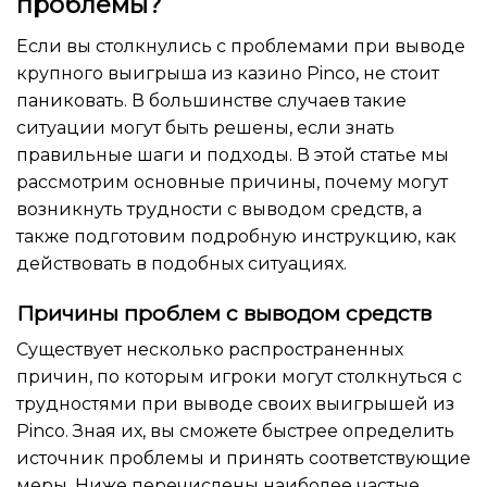
проблемы?
Если вы столкнулись с проблемами при выводе
крупного выигрыша из казино Pinco, не стоит
паниковать. В большинстве случаев такие
ситуации могут быть решены, если знать
правильные шаги и подходы. В этой статье мы
рассмотрим основные причины, почему могут
возникнуть трудности с выводом средств, а
также подготовим подробную инструкцию, как
действовать в подобных ситуациях.
Причины проблем с выводом средств
Существует несколько распространенных
причин, по которым игроки могут столкнуться с
трудностями при выводе своих выигрышей из
Pinco. Зная их, вы сможете быстрее определить
источник проблемы и принять соответствующие
меры. Ниже перечислены наиболее частые