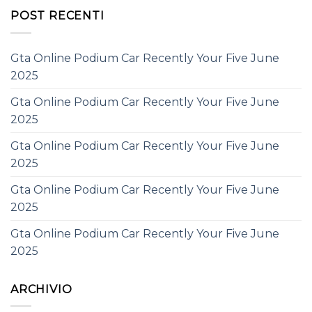
POST RECENTI
Gta Online Podium Car Recently Your Five June
2025
Gta Online Podium Car Recently Your Five June
2025
Gta Online Podium Car Recently Your Five June
2025
Gta Online Podium Car Recently Your Five June
2025
Gta Online Podium Car Recently Your Five June
2025
ARCHIVIO