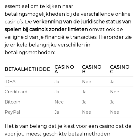
essentieel om te kijken naar
betalingsmogelijkheden bij de verschillende online
casino’s. De
verkenning van de juridische status van
spelen bij casino’s zonder limieten
omvat ook de
veiligheid van je financiële transacties. Hieronder zie
je enkele belangrijke verschillen in
betalingsmethoden:
CASINO
CASINO
CASINO
BETAALMETHODE
A
B
C
iDEAL
Ja
Nee
Ja
Creditcard
Ja
Ja
Nee
Bitcoin
Nee
Ja
Ja
PayPal
Ja
Nee
Nee
Het is van belang dat je kiest voor een casino dat de
voor jou meest geschikte betaalmethoden