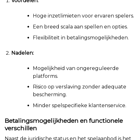
Voordelen:
Hoge inzetlimieten voor ervaren spelers.
Een breed scala aan spellen en opties.
Flexibiliteit in betalingsmogelijkheden.
Nadelen:
Mogelijkheid van ongereguleerde
platforms.
Risico op verslaving zonder adequate
bescherming.
Minder spelspecifieke klantenservice.
Betalingsmogelijkheden en functionele
verschillen
Naast de juridische status en het spelaanbod is het