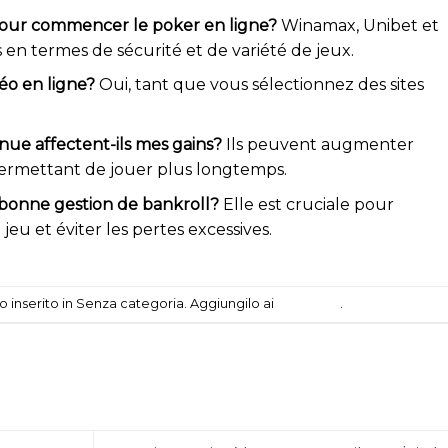
 pour commencer le poker en ligne?
Winamax, Unibet et
s en termes de sécurité et de variété de jeux.
déo en ligne?
Oui, tant que vous sélectionnez des sites
ue affectent-ils mes gains?
Ils peuvent augmenter
permettant de jouer plus longtemps.
 bonne gestion de bankroll?
Elle est cruciale pour
eu et éviter les pertes excessives.
 inserito in Senza categoria. Aggiungilo ai
segnalibri
.