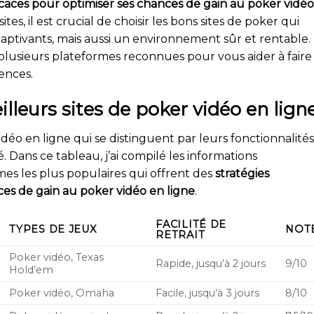
ficaces pour optimiser ses chances de gain au poker vidéo
tes, il est crucial de choisir les bons sites de poker qui
aptivants, mais aussi un environnement sûr et rentable.
r plusieurs plateformes reconnues pour vous aider à faire
ences.
leurs sites de poker vidéo en lign
vidéo en ligne qui se distinguent par leurs fonctionnalités
 Dans ce tableau, j’ai compilé les informations
rmes les plus populaires qui offrent des
stratégies
ces de gain au poker vidéo en ligne
.
FACILITÉ DE
TYPES DE JEUX
NOT
RETRAIT
Poker vidéo, Texas
Rapide, jusqu’à 2 jours
9/10
Hold’em
Poker vidéo, Omaha
Facile, jusqu’à 3 jours
8/10