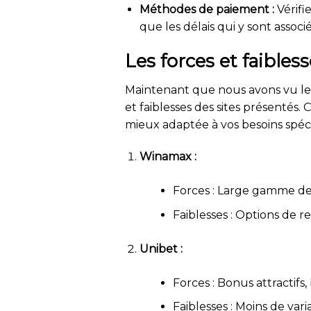
Méthodes de paiement :
Vérifie
que les délais qui y sont associé
Les forces et faibles
Maintenant que nous avons vu les 
et faiblesses des sites présentés.
mieux adaptée à vos besoins spéci
Winamax :
Forces : Large gamme de je
Faiblesses : Options de r
Unibet :
Forces : Bonus attractif
Faiblesses : Moins de va