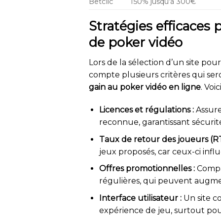
Betclic
150% jusqu’à 300€
Stratégies efficaces 
de poker vidéo
Lors de la sélection d’un site pou
compte plusieurs critères qui se
gain au poker vidéo en ligne
. Voi
Licences et régulations :
Assure
reconnue, garantissant sécurité
Taux de retour des joueurs (RT
jeux proposés, car ceux-ci inf
Offres promotionnelles :
Compar
régulières, qui peuvent augme
Interface utilisateur :
Un site c
expérience de jeu, surtout pou