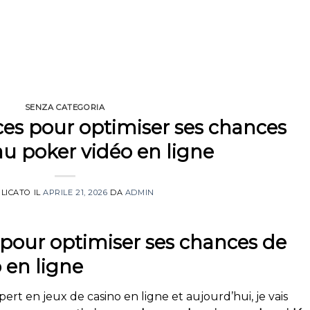
SENZA CATEGORIA
aces pour optimiser ses chances
au poker vidéo en ligne
LICATO IL
APRILE 21, 2026
DA
ADMIN
s pour optimiser ses chances de
 en ligne
pert en jeux de casino en ligne et aujourd’hui, je vais