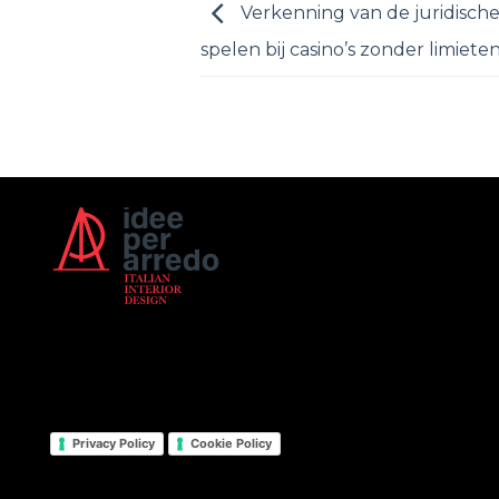
Verkenning van de juridische
spelen bij casino’s zonder limiete
Privacy Policy
Cookie Policy