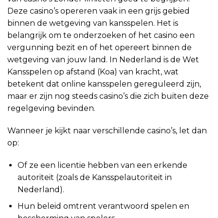
Deze casino’s opereren vaak in een grijs gebied
binnen de wetgeving van kansspelen. Het is
belangrijk om te onderzoeken of het casino een
vergunning bezit en of het opereert binnen de
wetgeving van jouw land. In Nederland is de Wet
Kansspelen op afstand (Koa) van kracht, wat
betekent dat online kansspelen gereguleerd zijn,
maar er zijn nog steeds casino’s die zich buiten deze
regelgeving bevinden.
Wanneer je kijkt naar verschillende casino’s, let dan
op:
Of ze een licentie hebben van een erkende
autoriteit (zoals de Kansspelautoriteit in
Nederland).
Hun beleid omtrent verantwoord spelen en