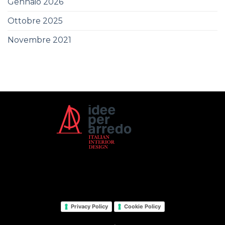
Gennaio 2026
Ottobre 2025
Novembre 2021
Privacy Policy
Cookie Policy