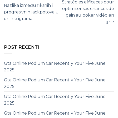
Stratégies efficaces pour
Razlika između fiksnih i
optimiser ses chances de
progresivnih jackpotova u
gain au poker vidéo en
online igrama
ligne
POST RECENTI
Gta Online Podium Car Recently Your Five June
2025
Gta Online Podium Car Recently Your Five June
2025
Gta Online Podium Car Recently Your Five June
2025
Gta Online Podium Car Recently Your Five June