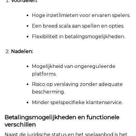
Voordelen:
Hoge inzetlimieten voor ervaren spelers.
Een breed scala aan spellen en opties.
Flexibiliteit in betalingsmogelijkheden.
Nadelen:
Mogelijkheid van ongereguleerde
platforms.
Risico op verslaving zonder adequate
bescherming.
Minder spelspecifieke klantenservice.
Betalingsmogelijkheden en functionele
verschillen
Naast de juridische status en het spelaanbod is het