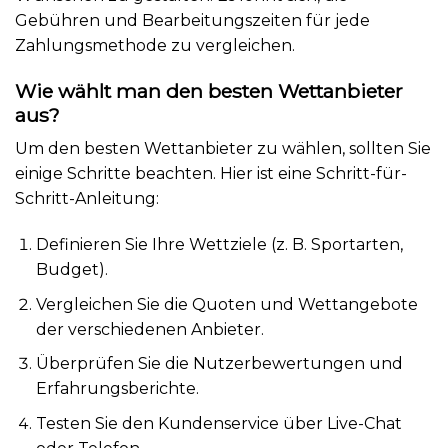
Gebühren und Bearbeitungszeiten für jede
Zahlungsmethode zu vergleichen.
Wie wählt man den besten Wettanbieter
aus?
Um den besten Wettanbieter zu wählen, sollten Sie
einige Schritte beachten. Hier ist eine Schritt-für-
Schritt-Anleitung:
Definieren Sie Ihre Wettziele (z. B. Sportarten,
Budget).
Vergleichen Sie die Quoten und Wettangebote
der verschiedenen Anbieter.
Überprüfen Sie die Nutzerbewertungen und
Erfahrungsberichte.
Testen Sie den Kundenservice über Live-Chat