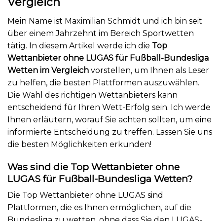
Vergleich
Mein Name ist Maximilian Schmidt und ich bin seit
über einem Jahrzehnt im Bereich Sportwetten
tätig. In diesem Artikel werde ich die
Top
Wettanbieter ohne LUGAS für Fußball-Bundesliga
Wetten im Vergleich
vorstellen, um Ihnen als Leser
zu helfen, die besten Plattformen auszuwählen.
Die Wahl des richtigen Wettanbieters kann
entscheidend für Ihren Wett-Erfolg sein. Ich werde
Ihnen erläutern, worauf Sie achten sollten, um eine
informierte Entscheidung zu treffen. Lassen Sie uns
die besten Möglichkeiten erkunden!
Was sind die Top Wettanbieter ohne
LUGAS für Fußball-Bundesliga Wetten?
Die Top Wettanbieter ohne LUGAS sind
Plattformen, die es Ihnen ermöglichen, auf die
Bundesliga zu wetten, ohne dass Sie den LUGAS-