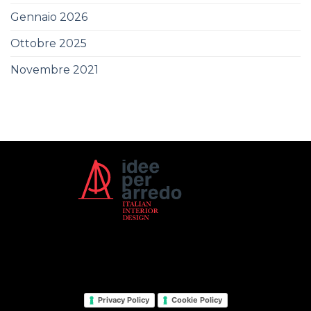
Gennaio 2026
Ottobre 2025
Novembre 2021
Privacy Policy
Cookie Policy