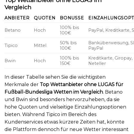
Vergleich
ANBIETER
QUOTEN
BONUSSE
EINZAHLUNGSOP
100% bis
Betano
Hoch
PayPal, Kreditkarte, 
100€
50% bis
Banküberweisung, Skr
Tipico
Mittel
100€
PayPal
100% bis
Kreditkarte, Giropay,
Bwin
Hoch
150€
Neteller
In dieser Tabelle sehen Sie die wichtigsten
Merkmale der
Top Wettanbieter ohne LUGAS für
Fußball-Bundesliga Wetten im Vergleich
. Betano
und Bwin sind besonders hervorzuheben, da sie
hohe Quoten und vielseitige Einzahlungsoptionen
bieten. Während Tipico im Bereich des
Kundenservices etwas kürzere Zeiten hat, könnte
die Plattform dennoch für neue Wetter interessant