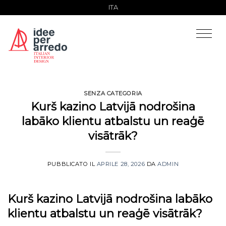
Salta
ITA
ai
contenuti
SENZA CATEGORIA
Kurš kazino Latvijā nodrošina
labāko klientu atbalstu un reaģē
visātrāk?
PUBBLICATO IL
APRILE 28, 2026
DA
ADMIN
Kurš kazino Latvijā nodrošina labāko
klientu atbalstu un reaģē visātrāk?