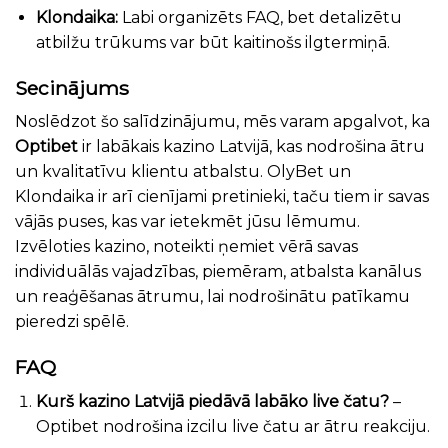
Klondaika:
Labi organizēts FAQ, bet detalizētu
atbilžu trūkums var būt kaitinošs ilgtermiņā.
Secinājums
Noslēdzot šo salīdzinājumu, mēs varam apgalvot, ka
Optibet
ir labākais kazino Latvijā, kas nodrošina ātru
un kvalitatīvu klientu atbalstu. OlyBet un
Klondaika ir arī cienījami pretinieki, taču tiem ir savas
vājās puses, kas var ietekmēt jūsu lēmumu.
Izvēloties kazino, noteikti ņemiet vērā savas
individuālās vajadzības, piemēram, atbalsta kanālus
un reaģēšanas ātrumu, lai nodrošinātu patīkamu
pieredzi spēlē.
FAQ
Kurš kazino Latvijā piedāvā labāko live čatu?
–
Optibet nodrošina izcilu live čatu ar ātru reakciju.