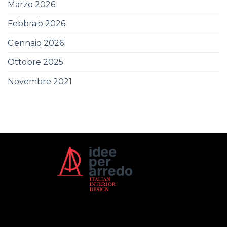
Marzo 2026
Febbraio 2026
Gennaio 2026
Ottobre 2025
Novembre 2021