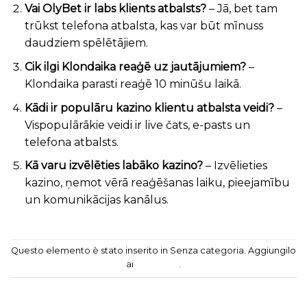
Vai OlyBet ir labs klients atbalsts?
– Jā, bet tam
trūkst telefona atbalsta, kas var būt mīnuss
daudziem spēlētājiem.
Cik ilgi Klondaika reaģē uz jautājumiem?
–
Klondaika parasti reaģē 10 minūšu laikā.
Kādi ir populāru kazino klientu atbalsta veidi?
–
Vispopulārākie veidi ir live čats, e-pasts un
telefona atbalsts.
Kā varu izvēlēties labāko kazino?
– Izvēlieties
kazino, ņemot vērā reaģēšanas laiku, pieejamību
un komunikācijas kanālus.
Questo elemento è stato inserito in Senza categoria. Aggiungilo
ai
segnalibri
.