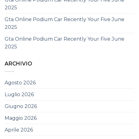
2025
Gta Online Podium Car Recently Your Five June
2025
Gta Online Podium Car Recently Your Five June
2025
ARCHIVIO
Agosto 2026
Luglio 2026
Giugno 2026
Maggio 2026
Aprile 2026