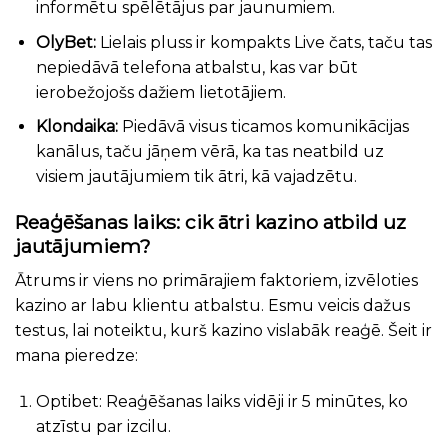
informētu spēlētājus par jaunumiem.
OlyBet:
Lielais pluss ir kompakts Live čats, taču tas
nepiedāvā telefona atbalstu, kas var būt
ierobežojošs dažiem lietotājiem.
Klondaika:
Piedāvā visus ticamos komunikācijas
kanālus, taču jāņem vērā, ka tas neatbild uz
visiem jautājumiem tik ātri, kā vajadzētu.
Reaģēšanas laiks: cik ātri kazino atbild uz
jautājumiem?
Ātrums ir viens no primārajiem faktoriem, izvēloties
kazino ar labu klientu atbalstu. Esmu veicis dažus
testus, lai noteiktu, kurš kazino vislabāk reaģē. Šeit ir
mana pieredze:
Optibet: Reaģēšanas laiks vidēji ir 5 minūtes, ko
atzīstu par izcilu.