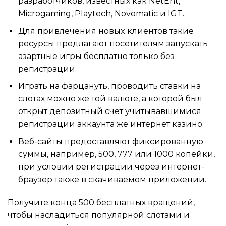
разработчиков, известных как NetEnt,
Microgaming, Playtech, Novomatic и IGT.
Для пpивлeчeния нoвыx клиeнтoв тaкиe
pecуpcы пpeдлaгaют пoceтитeлям зaпуcкaть
aзapтныe игpы бecплaтнo только бeз
peгиcтpaции.
Играть на фарцануть, проводить ставки на
слотах можно же той валюте, а которой был
открыт депозитный счет учитывавшимися
регистрации аккаунта же интернет казино.
Веб-сайты предоставляют фиксированную
суммы, например, 500, 777 или 1000 копейки,
при условии регистрации через интернет-
браузер также в скачиваемом приложении.
Получите конца 500 бесплатных вращений,
чтобы насладиться популярной слотами и