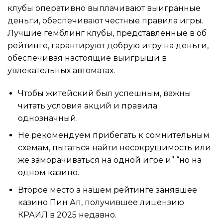
клубы оперативно выплачивают выигранные
деньги, обеспечивают честные правила игры.
Лучшие гемблинг клубы, представленные в об
рейтинге, гарантируют добрую игру на деньги,
обеспечивая настоящие выигрыши в
увлекательных автоматах.
Чтобы житейский был успешным, важны
читать условия акций и правила
однозначный.
Не рекомендуем прибегать к сомнительным
схемам, пытаться найти несокрушимость или
же заморачиваться на одной игре и” “но на
одном казино.
Второе место а нашем рейтинге занявшее
казино Пин Ап, получившее лицензию
КРАИЛ в 2025 недавно.