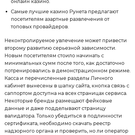
онлайн казино.
Самые лучшие казино Рунета предлагают
посетителям азартные развлечения от
топовых провайдеров.
Неконтролируемое увлечение может привести
второму развитию серьезной зависимости.
Новым посетителям стоило начинать с
минимальных сумм после того, как достаточно
потренировались в демонстрационном режиме.
Касса и перечисленные разделы Личного
кабинет вынесены в шапку сайта, кнопка связь с
саппортом доступна на всех страницах сервиса.
Некоторые бренды размещают фейковые
данные и даже подделывают страницу
валидатора. Только убедиться в подлинности
сертификата, необходимо скачать реестр
надзорного органа и проверить, но ли оператор