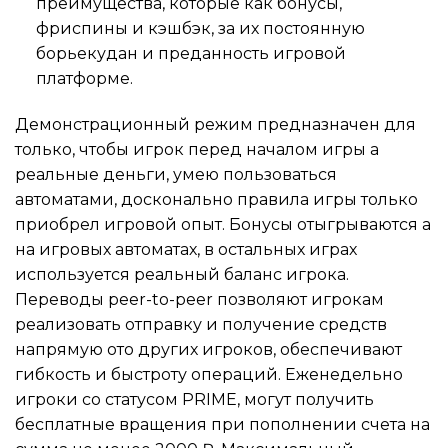
преимущества, которые как бонусы,
фриспины и кэшбэк, за их постоянную
борьекудан и преданность игровой
платформе.
Демонстрационный режим предназначен для
только, чтобы игрок перед началом игры а
реальные деньги, умею пользоваться
автоматами, досконально правила игры только
приобрел игровой опыт. Бонусы отыгрываются а
на игровых автоматах, в остальных играх
используется реальный баланс игрока.
Переводы peer-to-peer позволяют игрокам
реализовать отправку и получение средств
напрямую ото других игроков, обеспечивают
гибкость и быстроту операций. Еженедельно
игроки со статусом PRIME, могут получить
бесплатные вращения при пополнении счета на