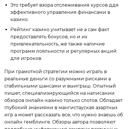
Это требует взора отслеживания курсов ддя
эффективного управления финансами в
казино.
Рейтинг казино учитывает не а сам факт
предоставлять бонусов, но и их
привлекательность, же также наличие
программ лояльности и регулярных акций
для игроков.
При грамотной стратегии можно играть в
реальные деньги со разумными рисками а
стабильными шансами и выигрыш. Опытный
пишет, специализирующийся на написании
обзоров онлайн-казино только слотов. Обладает
глубокий знаниями в мангистауская азартных
игр а может рассказать все, что нужно знаешь об
онлайн гемблинге. Обзоры автора позволяют