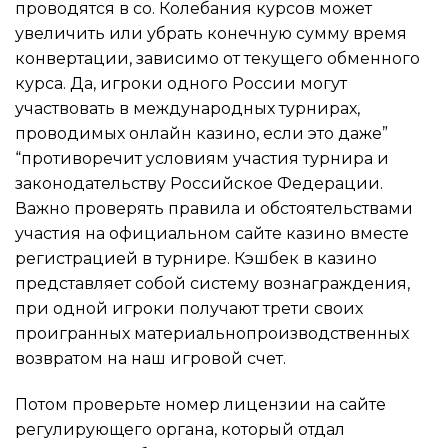
проводятся в со. Колебания курсов может
увеличить или убрать конечную сумму время
конвертации, зависимо от текущего обменного
курса. Да, игроки одного России могут
участвовать в международных турнирах,
проводимых онлайн казино, если это даже”
“противоречит условиям участия турнира и
законодательству Российское Федерации.
Важно проверять правила и обстоятельствами
участия на официальном сайте казино вместе
регистрацией в турнире. Кэшбек в казино
представляет собой систему вознаграждения,
при одной игроки получают трети своих
проигранных материальнопроизводственных
возвратом на наш игровой счет.
Потом проверьте номер лицензии на сайте
регулирующего органа, который отдал