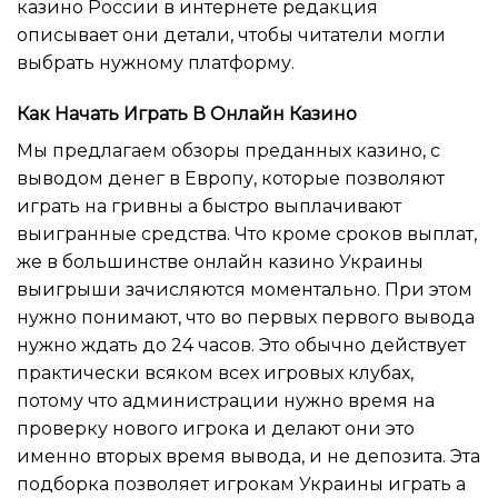
казино России в интернете редакция
описывает они детали, чтобы читатели могли
выбрать нужному платформу.
Как Начать Играть В Онлайн Казино
Мы предлагаем обзоры преданных казино, с
выводом денег в Европу, которые позволяют
играть на гривны а быстро выплачивают
выигранные средства. Что кроме сроков выплат,
же в большинстве онлайн казино Украины
выигрыши зачисляются моментально. При этом
нужно понимают, что во первых первого вывода
нужно ждать до 24 часов. Это обычно действует
практически всяком всех игровых клубах,
потому что администрации нужно время на
проверку нового игрока и делают они это
именно вторых время вывода, и не депозита. Эта
подборка позволяет игрокам Украины играть а