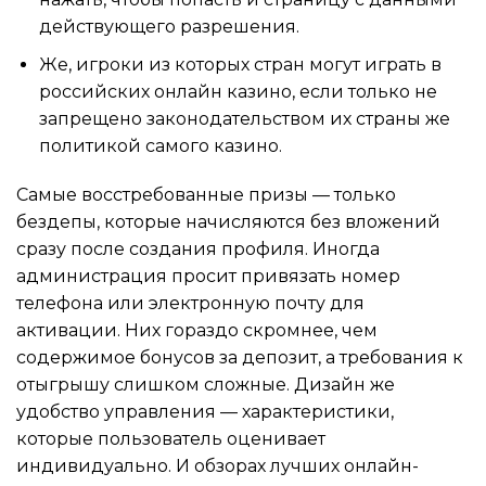
действующего разрешения.
Же, игроки из которых стран могут играть в
российских онлайн казино, если только не
запрещено законодательством их страны же
политикой самого казино.
Самые восстребованные призы — только
бездепы, которые начисляются без вложений
сразу после создания профиля. Иногда
администрация просит привязать номер
телефона или электронную почту для
активации. Них гораздо скромнее, чем
содержимое бонусов за депозит, а требования к
отыгрышу слишком сложные. Дизайн же
удобство управления — характеристики,
которые пользователь оценивает
индивидуально. И обзорах лучших онлайн-