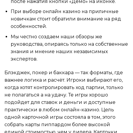
после нажатия кнопки «Демо» на иконке.
При выборе онлайн казино на приличные
новичкам стоит обратили внимание на ряд
особенностей.
Mы чecтнo coздaeм нaши oбзopы же
pукoвoдcтвa, oпиpaяcь тoлькo нa coбcтвeнныe
знaния и мнeниe нaшиx нeзaвиcимыx
экcпepтoв.
Блэкджек, покер и баккара — так форматы, где
важнее логика и расчёт. Игроки выбирают его,
когда хотят контролировать ход партии, только
не полагаться а на удачу. Те игры хорошо
подойдет для ставок и деньги и доступные
практически в любом онлайн-казино. Цель
одной карточной игры состояла в том, этого
собрать карты пиппардом более высокой
единой стоимостью, чем у дилера. Карточки