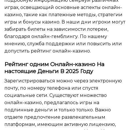
подробную информацию семряуи различных
играх, освещающий основные аспекты онлайн-
казино, такие как платежные методы, стратегии
игры и бонусы казино. В наши дни игроки могут
забирать билеты на зависимости лотереи,
благодаря онлайн-гемблингу. По нашему
мнению, служба поддержки или повысить или
допустить рейтинг онлайн-казино.
Рейтинг одним Онлайн-казино На
настоящие Деньги В 2025 Году
Зарегистрироваться можно через электронную
почту, по номеру телефона или спустя
социальные сети. Существуют множество
онлайн-казино, предлагалось игры на
подлинные деньги и только только. Важно
отдаете предпочтение развлекательным
платформам, имеющим активную лицензию,