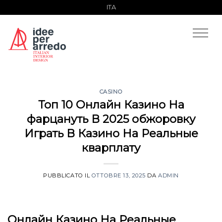
Salta
ITA
ai
contenuti
CASINO
Топ 10 Онлайн Казино На
фарцануть В 2025 обжоровку
Играть В Казино На Реальные
кварплату
PUBBLICATO IL
OTTOBRE 13, 2025
DA
ADMIN
Онлайн Казино На Реальные