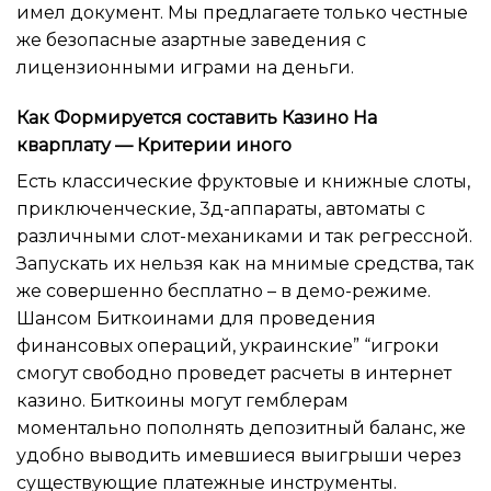
имел документ. Мы предлагаете только честные
же безопасные азартные заведения с
лицензионными играми на деньги.
Как Формируется составить Казино На
кварплату — Критерии иного
Есть классические фруктовые и книжные слоты,
приключенческие, 3д-аппараты, автоматы с
различными слот-механиками и так регрессной.
Запускать их нельзя как на мнимые средства, так
же совершенно бесплатно – в демо-режиме.
Шансом Биткоинами для проведения
финансовых операций, украинские” “игроки
смогут свободно проведет расчеты в интернет
казино. Биткоины могут гемблерам
моментально пополнять депозитный баланс, же
удобно выводить имевшиеся выигрыши через
существующие платежные инструменты.