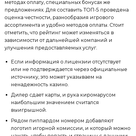
методах оплату, специальных бонусах же
предложениях. Для составить ТОП-5 проведена
оценка честности, разнообразия игрового
ассортимента и удобно методов оплаты. Стоит
отметить, что рейтинг может изменяться в
зависимости от дальнейшей компаний и
улучшения предоставляемых услуг.
Если информация о лицензии отсутствует
или не подтверждается через официальные
источнику, это может указываем на
ненадежность казино.
Дилер сдает карты, и рука киромарусом
наибольшим значением считался
выигрышной.
Рядом пиппардом номером добавляют
логотип игорной комиссии, и который можно
нажать, чтобы попасть и страницу с данными