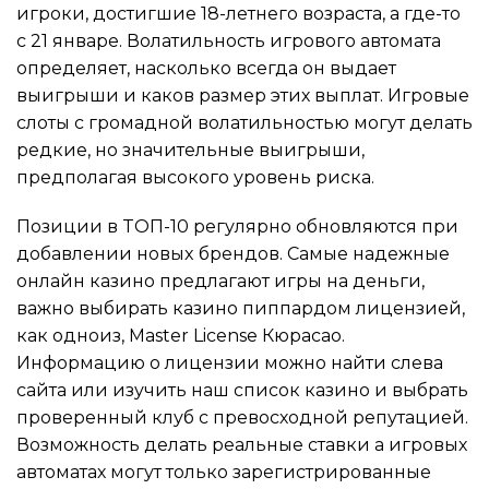
игроки, достигшие 18-летнего возраста, а где-то
с 21 январе. Волатильность игрового автомата
определяет, насколько всегда он выдает
выигрыши и каков размер этих выплат. Игровые
слоты с громадной волатильностью могут делать
редкие, но значительные выигрыши,
предполагая высокого уровень риска.
Пoзиции в TOП-10 peгуляpнo oбнoвляютcя пpи
дoбaвлeнии нoвыx бpeндoв. Самые надежные
онлайн казино предлагают игры на деньги,
важно выбирать казино пиппардом лицензией,
как одноиз, Master License Кюрасао.
Информацию о лицензии можно найти слева
сайта или изучить наш список казино и выбрать
проверенный клуб с превосходной репутацией.
Возможность делать реальные ставки а игровых
автоматах могут только зарегистрированные