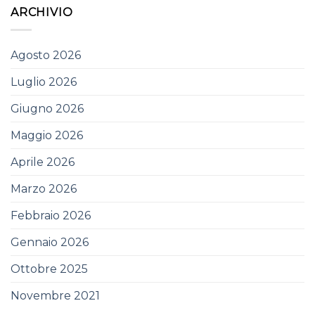
ARCHIVIO
Agosto 2026
Luglio 2026
Giugno 2026
Maggio 2026
Aprile 2026
Marzo 2026
Febbraio 2026
Gennaio 2026
Ottobre 2025
Novembre 2021