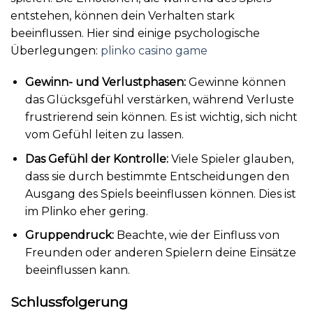
entstehen, können dein Verhalten stark
beeinflussen. Hier sind einige psychologische
Überlegungen:
plinko casino game
Gewinn- und Verlustphasen:
Gewinne können
das Glücksgefühl verstärken, während Verluste
frustrierend sein können. Es ist wichtig, sich nicht
vom Gefühl leiten zu lassen.
Das Gefühl der Kontrolle:
Viele Spieler glauben,
dass sie durch bestimmte Entscheidungen den
Ausgang des Spiels beeinflussen können. Dies ist
im Plinko eher gering.
Gruppendruck:
Beachte, wie der Einfluss von
Freunden oder anderen Spielern deine Einsätze
beeinflussen kann.
Schlussfolgerung