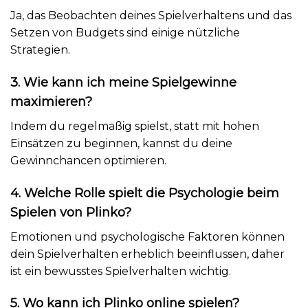
Ja, das Beobachten deines Spielverhaltens und das
Setzen von Budgets sind einige nützliche
Strategien.
3. Wie kann ich meine Spielgewinne
maximieren?
Indem du regelmäßig spielst, statt mit hohen
Einsätzen zu beginnen, kannst du deine
Gewinnchancen optimieren.
4. Welche Rolle spielt die Psychologie beim
Spielen von Plinko?
Emotionen und psychologische Faktoren können
dein Spielverhalten erheblich beeinflussen, daher
ist ein bewusstes Spielverhalten wichtig.
5. Wo kann ich Plinko online spielen?