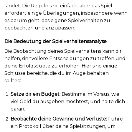
landet. Die Regeln sind einfach, aber das Spiel
erfordert einige Überlegungen, insbesondere wenn
es darum geht, das eigene Spielverhalten zu
beobachten und anzupassen.
Die Bedeutung der Spielverhaltensanalyse
Die Beobachtung deines Spielverhaltens kann dir
helfen, sinnvollere Entscheidungen zu treffen und
deine Erfolgsquote zu erhöhen. Hier sind einige
Schlüsselbereiche, die du im Auge behalten
solltest:
Setze dir ein Budget:
Bestimme im Voraus, wie
viel Geld du ausgeben möchtest, und halte dich
daran.
Beobachte deine Gewinne und Verluste:
Führe
ein Protokoll über deine Spielsitzungen, um