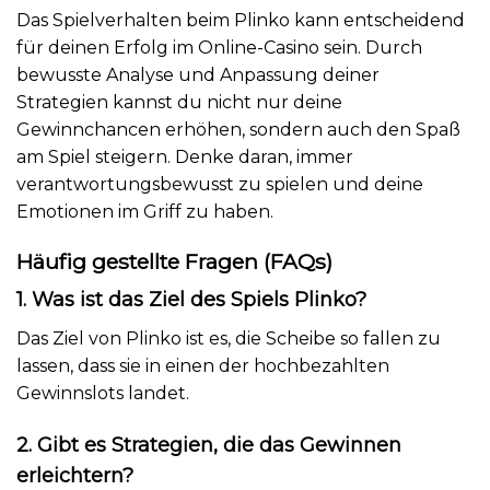
Das Spielverhalten beim Plinko kann entscheidend
für deinen Erfolg im Online-Casino sein. Durch
bewusste Analyse und Anpassung deiner
Strategien kannst du nicht nur deine
Gewinnchancen erhöhen, sondern auch den Spaß
am Spiel steigern. Denke daran, immer
verantwortungsbewusst zu spielen und deine
Emotionen im Griff zu haben.
Häufig gestellte Fragen (FAQs)
1. Was ist das Ziel des Spiels Plinko?
Das Ziel von Plinko ist es, die Scheibe so fallen zu
lassen, dass sie in einen der hochbezahlten
Gewinnslots landet.
2. Gibt es Strategien, die das Gewinnen
erleichtern?