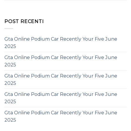
POST RECENTI
Gta Online Podium Car Recently Your Five June
2025
Gta Online Podium Car Recently Your Five June
2025
Gta Online Podium Car Recently Your Five June
2025
Gta Online Podium Car Recently Your Five June
2025
Gta Online Podium Car Recently Your Five June
2025