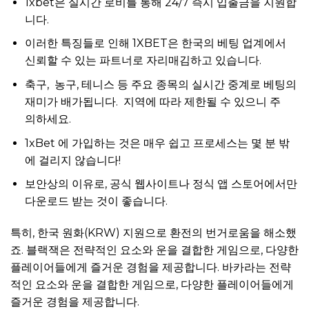
1xbet은 실시간 로비를 통해 24/7 즉시 입출금을 지원합
니다.
이러한 특징들로 인해 1XBET은 한국의 베팅 업계에서
신뢰할 수 있는 파트너로 자리매김하고 있습니다.
축͏구, ͏ 농구, 테͏니스 등 주요 종목의͏ 실͏시간 중계로 베팅의
재미͏가 배가됩니다. ͏ 지역͏에 따라 제한될 수 있으͏니 주
의͏하세요.
1xBet 에 가입하는 것은 매우 쉽고 프로세스는 몇 분 밖
에 걸리지 않습니다!
보안상의 이유로, 공식 웹사이트나 정식 앱 스토어에서만
다운로드 받는 것이 좋습니다.
특히, 한국 원화(KRW͏) 지원으로 환전의 번거로움을 해소했
죠. 블랙잭은 전략적인 요소와 운을 결합한 게임으로, 다양한
플레이어들에게 즐거운 경험을 제공합니다. 바카라는 전략
적인 요소와 운을 결합한 게임으로, 다양한 플레이어들에게
즐거운 경험을 제공합니다.