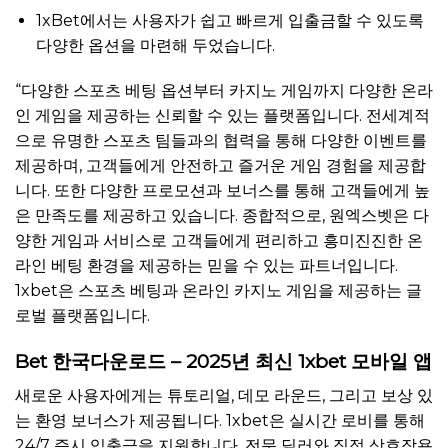
1xBet에서는 사용자가 쉽고 빠르게 입출금할 수 있도록
다양한 옵션을 마련해 두었습니다.
“다양한 스포츠 베팅 옵션부터 카지노 게임까지 다양한 온라
인 게임을 제공하는 신뢰할 수 있는 플랫폼입니다. 전세계적
으로 유명한 스포츠 팀들과의 협력을 통해 다양한 이벤트를
제공하며, 고객들에게 안전하고 즐거운 게임 경험을 제공합
니다. 또한 다양한 프로모션과 보너스를 통해 고객들에게 높
은 만족도를 제공하고 있습니다. 종합적으로, 원엑스벳은 다
양한 게임과 서비스로 고객들에게 편리하고 흥미진진한 온
라인 베팅 환경을 제공하는 믿을 수 있는 파트너입니다.
1xbet은 스포츠 베팅과 온라인 카지노 게임을 제공하는 글
로벌 플랫폼입니다.
Bet 한국다운로드 – 2025년 최신 1xbet 모바일 앱
새로운 사용자에게는 튜토리얼, 데모 라운드, 그리고 보상 있
는 환영 보너스가 제공됩니다. 1xbet은 실시간 로비를 통해
24/7 즉시 입출금을 지원합니다. 전문 딜러와 직접 상호작용