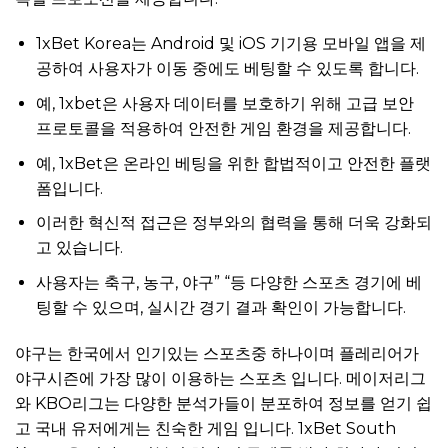
1xBet Korea는 Android 및 iOS 기기용 모바일 앱을 제
공하여 사용자가 이동 중에도 베팅할 수 있도록 합니다.
예, 1xbet은 사용자 데이터를 보호하기 위해 고급 보안
프로토콜을 적용하여 안전한 게임 환경을 제공합니다.
예, 1xBet은 온라인 베팅을 위한 합법적이고 안전한 플랫
폼입니다.
이러한 혁신적 접근은 정부와의 협력͏을 통해 더욱 강화되
고 있습͏니다.
사용자는 축구, 농구, 야구” “등 다양한 스포츠 경기에 베
팅할 수 있으며, 실시간 경기 결과 확인이 가능합니다.
야구는 한국에서 인기있는 스포츠중 하나이며 플레리어가
야구시즌에 가장 많이 이용하는 스포츠 입니다. 메이저리그
와 KBO리그는 다양한 분석가들이 분포하여 정보를 얻기 쉽
고 국내 유저에게는 친숙한 게임 입니다. 1xBet South