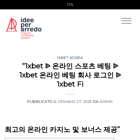
Salta
ITA
ai
contenuti
1XBET KOREA
“1xbet ᐉ 온라인 스포츠 베팅 ᐉ
1xbet 온라인 베팅 회사 로그인 ᐉ
1xbet Fi
PUBBLICATO IL
GENNAIO 27, 2026
DA
ADMIN
최고의 온라인 카지노 및 보너스 제공”