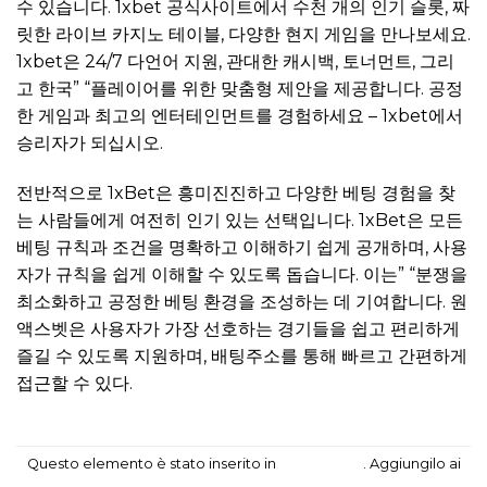
수 있습니다. 1xbet 공식사이트에서 수천 개의 인기 슬롯, 짜
릿한 라이브 카지노 테이블, 다양한 현지 게임을 만나보세요.
1xbet은 24/7 다언어 지원, 관대한 캐시백, 토너먼트, 그리
고 한국” “플레이어를 위한 맞춤형 제안을 제공합니다. 공정
한 게임과 최고의 엔터테인먼트를 경험하세요 – 1xbet에서
승리자가 되십시오.
전반적으로 1xBet은 흥미진진하고 다양한 베팅 경험을 찾
는 사람들에게 여전히 인기 있는 선택입니다. 1xBet은 모든
베팅 규칙과 조건을 명확하고 이해하기 쉽게 공개하며, 사용
자가 규칙을 쉽게 이해할 수 있도록 돕습니다. 이는” “분쟁을
최소화하고 공정한 베팅 환경을 조성하는 데 기여합니다. 원
액스벳은 사용자가 가장 선호하는 경기들을 쉽고 편리하게
즐길 수 있도록 지원하며, 배팅주소를 통해 빠르고 간편하게
접근할 수 있다.
Questo elemento è stato inserito in
1xbet Korea
. Aggiungilo ai
segnalibri
.