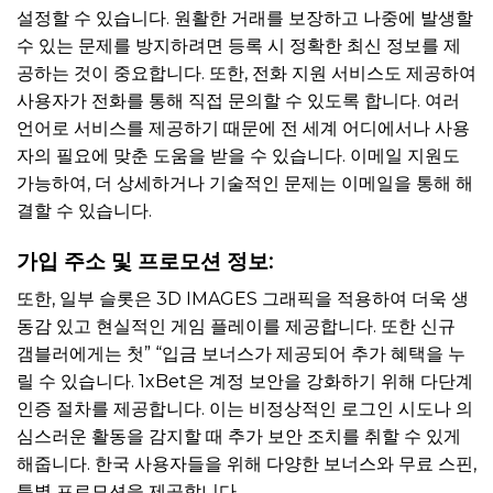
설정할 수 있습니다. 원활한 거래를 보장하고 나중에 발생할
수 있는 문제를 방지하려면 등록 시 정확한 최신 정보를 제
공하는 것이 중요합니다. 또한, 전화 지원 서비스도 제공하여
사용자가 전화를 통해 직접 문의할 수 있도록 합니다. 여러
언어로 서비스를 제공하기 때문에 전 세계 어디에서나 사용
자의 필요에 맞춘 도움을 받을 수 있습니다. 이메일 지원도
가능하여, 더 상세하거나 기술적인 문제는 이메일을 통해 해
결할 수 있습니다.
가입 주소 및 프로모션 정보:
또한, 일부 슬롯은 3D IMAGES 그래픽을 적용하여 더욱 생
동감 있고 현실적인 게임 플레이를 제공합니다. 또한 신규
갬블러에게는 첫” “입금 보너스가 제공되어 추가 혜택을 누
릴 수 있습니다. 1xBet은 계정 보안을 강화하기 위해 다단계
인증 절차를 제공합니다. 이는 비정상적인 로그인 시도나 의
심스러운 활동을 감지할 때 추가 보안 조치를 취할 수 있게
해줍니다. 한국 사용자들을 위해 다양한 보너스와 무료 스핀,
특별 프로모션을 제공합니다.