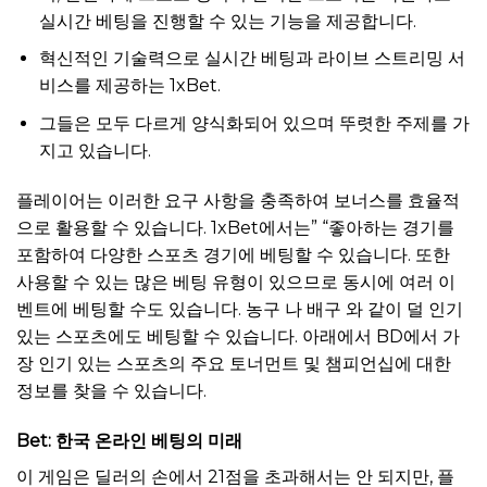
실시간 베팅을 진행할 수 있는 기능을 제공합니다.
혁신͏적인 기술력으͏로 실시간 베팅과 라이브 스트리밍 서
비스를 제공하는͏ 1xBet.
그들은 모두 다르게 양식화되어 있으며 뚜렷한 주제를 가
지고 있습니다.
플레이어는 이러한 요구 사항을 충족하여 보너스를 효율적
으로 활용할 수 있습니다. 1xBet에서는” “좋아하는 경기를
포함하여 다양한 스포츠 경기에 베팅할 수 있습니다. 또한
사용할 수 있는 많은 베팅 유형이 있으므로 동시에 여러 이
벤트에 베팅할 수도 있습니다. 농구 나 배구 와 같이 덜 인기
있는 스포츠에도 베팅할 수 있습니다. 아래에서 BD에서 가
장 인기 있는 스포츠의 주요 토너먼트 및 챔피언십에 대한
정보를 찾을 수 있습니다.
Bet: 한국 온라인 베팅의 미래
이 게임은 딜러의 손에서 21점을 초과해서는 안 되지만, 플