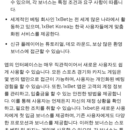
수 있으며, 각 보너스는 특정 조건과 요구 사항이 따릅니
다.
세계적인 베팅 회사인 1xBet는 전 세계 많은 나라에서 활
동하고 있으며, 1xBet Korea는 한국 사용자들에게 맞춤
화된 서비스를 제공한다.
신규 플레이어는 튜토리얼, 데모 라운드, 보상 많은 환영
보너스에 접근할 수 있습니다.
앱의 인터페이스는 매우 직관적이어서 새로운 사용자도 쉽
게 사용할 수 있습니다. 모든 스포츠 경기와 카지노 게임은
몇 번의 탭만으로 접근이 가능하며, 사용자는 개인화된 베팅
경험을 할 수 있습니다. 또한, 1xBet 앱은 고객의 계정 정보
를 관리하고, 입출금을 할 수 있는 안전한 방법을 제공합니
다. 이를 통해 사용자는 언제든지 자신의 재정 상황을 확인
하고, 필요한 조치를 취할 수 있습니다. 1xbet은 새로운 사용
자에게 첫 입금 보너스를 제공하며, 기존 사용자에게도 다양
한 프로모션과 보너스를 제공합니다. 이러한 보너스는 스포
츠 베팅 및 카지노 게임에 사용할 수 있으며, 각 보너스는 특