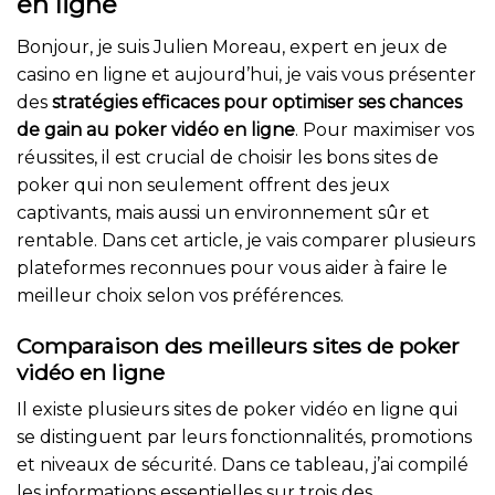
en ligne
Bonjour, je suis Julien Moreau, expert en jeux de
casino en ligne et aujourd’hui, je vais vous présenter
des
stratégies efficaces pour optimiser ses chances
de gain au poker vidéo en ligne
. Pour maximiser vos
réussites, il est crucial de choisir les bons sites de
poker qui non seulement offrent des jeux
captivants, mais aussi un environnement sûr et
rentable. Dans cet article, je vais comparer plusieurs
plateformes reconnues pour vous aider à faire le
meilleur choix selon vos préférences.
Comparaison des meilleurs sites de poker
vidéo en ligne
Il existe plusieurs sites de poker vidéo en ligne qui
se distinguent par leurs fonctionnalités, promotions
et niveaux de sécurité. Dans ce tableau, j’ai compilé
les informations essentielles sur trois des