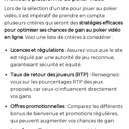
Lors de la sélection d’un site pour jouer au poker
vidéo, il est impératif de prendre en compte
plusieurs critères qui seront des
stratégies efficaces
pour optimiser ses chances de gain au poker vidéo
en ligne
. Voici une liste de critères à considérer :
Licences et régulations :
Assurez-vous que le site
est régulé par une autorité de jeu reconnue,
garantissant sécurité et équité.
Taux de retour des joueurs (RTP) :
Renseignez-
vous sur les pourcentages RTP des jeux
proposés, car ceux-ci influencent directement
vos gains.
Offres promotionnelles :
Comparez les différents
bonus de bienvenue et promotions régulières,
qui peuvent augmenter vos chances de gain.