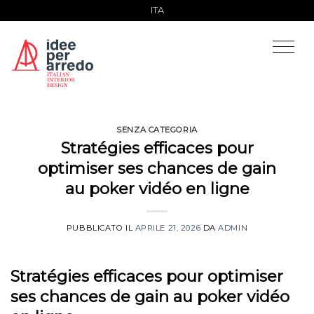
Salta
ITA
ai
contenuti
SENZA CATEGORIA
Stratégies efficaces pour
optimiser ses chances de gain
au poker vidéo en ligne
PUBBLICATO IL
APRILE 21, 2026
DA
ADMIN
Stratégies efficaces pour optimiser
ses chances de gain au poker vidéo