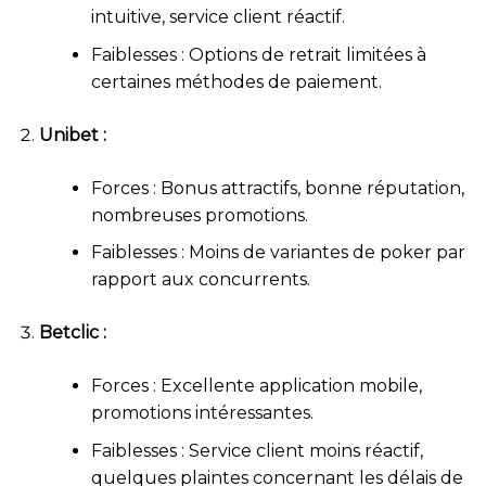
intuitive, service client réactif.
Faiblesses : Options de retrait limitées à
certaines méthodes de paiement.
Unibet :
Forces : Bonus attractifs, bonne réputation,
nombreuses promotions.
Faiblesses : Moins de variantes de poker par
rapport aux concurrents.
Betclic :
Forces : Excellente application mobile,
promotions intéressantes.
Faiblesses : Service client moins réactif,
quelques plaintes concernant les délais de