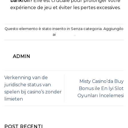
bankroll?
Elle est cruciale pour prolonger votre
expérience de jeu et éviter les pertes excessives.
Questo elemento è stato inserito in Senza categoria. Aggiungilo
ai
segnalibri
.
ADMIN
Verkenning van de
Misty Casino’da Buy
juridische status van
Bonus ile En İyi Slot
spelen bij casino’s zonder
Oyunları İncelemesi
limieten
POST RECENTI