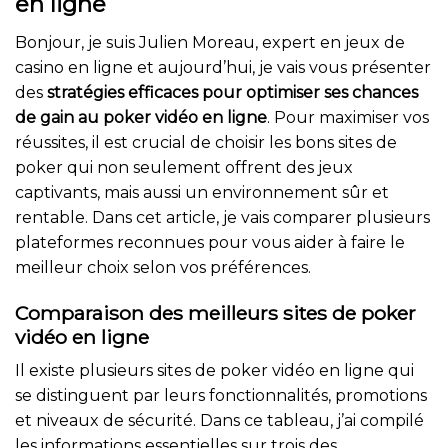
en ligne
Bonjour, je suis Julien Moreau, expert en jeux de
casino en ligne et aujourd’hui, je vais vous présenter
des
stratégies efficaces pour optimiser ses chances
de gain au poker vidéo en ligne
. Pour maximiser vos
réussites, il est crucial de choisir les bons sites de
poker qui non seulement offrent des jeux
captivants, mais aussi un environnement sûr et
rentable. Dans cet article, je vais comparer plusieurs
plateformes reconnues pour vous aider à faire le
meilleur choix selon vos préférences.
Comparaison des meilleurs sites de poker
vidéo en ligne
Il existe plusieurs sites de poker vidéo en ligne qui
se distinguent par leurs fonctionnalités, promotions
et niveaux de sécurité. Dans ce tableau, j’ai compilé
les informations essentielles sur trois des