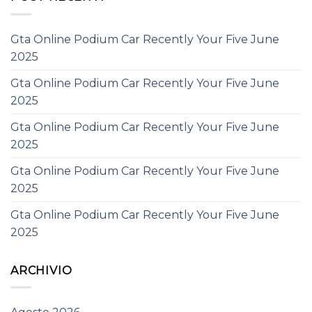
Gta Online Podium Car Recently Your Five June
2025
Gta Online Podium Car Recently Your Five June
2025
Gta Online Podium Car Recently Your Five June
2025
Gta Online Podium Car Recently Your Five June
2025
Gta Online Podium Car Recently Your Five June
2025
ARCHIVIO