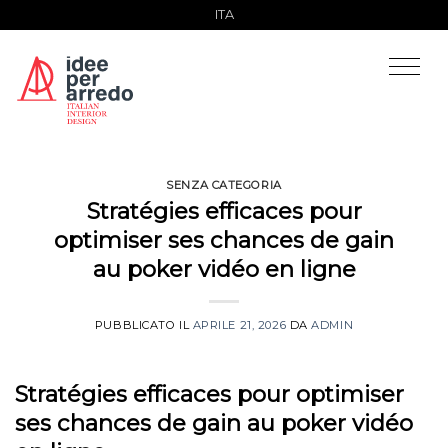
Salta
ITA
ai
contenuti
SENZA CATEGORIA
Stratégies efficaces pour
optimiser ses chances de gain
au poker vidéo en ligne
PUBBLICATO IL
APRILE 21, 2026
DA
ADMIN
Stratégies efficaces pour optimiser
ses chances de gain au poker vidéo