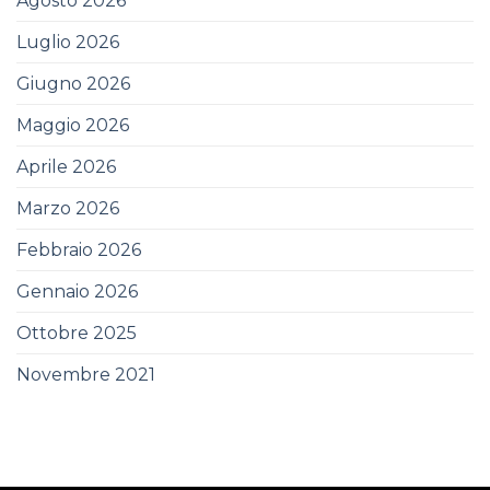
Agosto 2026
Luglio 2026
Giugno 2026
Maggio 2026
Aprile 2026
Marzo 2026
Febbraio 2026
Gennaio 2026
Ottobre 2025
Novembre 2021