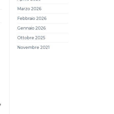
Marzo 2026
Febbraio 2026
Gennaio 2026
Ottobre 2025
Novembre 2021
e