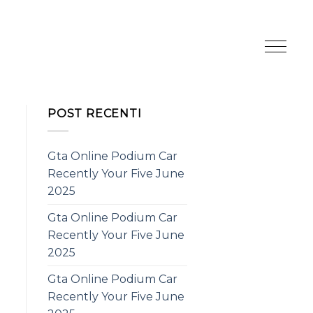
POST RECENTI
Gta Online Podium Car
Recently Your Five June
2025
Gta Online Podium Car
Recently Your Five June
2025
Gta Online Podium Car
Recently Your Five June