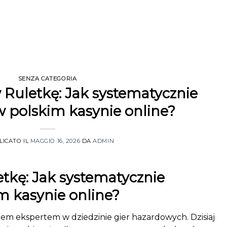
SENZA CATEGORIA
w Ruletkę: Jak systematycznie
 polskim kasynie online?
ICATO IL
MAGGIO 16, 2026
DA
ADMIN
etkę: Jak systematycznie
 kasynie online?
tem ekspertem w dziedzinie gier hazardowych. Dzisiaj