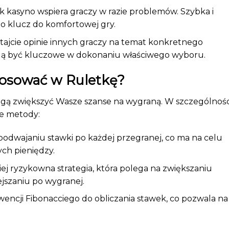
k kasyno wspiera graczy w razie problemów. Szybka i
to klucz do komfortowej gry.
ajcie opinie innych graczy na temat konkretnego
gą być kluczowe w dokonaniu właściwego wyboru.
stosować w Ruletkę?
ogą zwiększyć Wasze szanse na wygraną. W szczególnośc
ce metody:
odwajaniu stawki po każdej przegranej, co ma na celu
ch pieniędzy.
iej ryzykowna strategia, która polega na zwiększaniu
ejszaniu po wygranej.
ncji Fibonacciego do obliczania stawek, co pozwala na