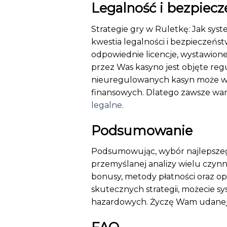
Legalność i bezpiecz
Strategie gry w Ruletkę: Jak sys
kwestia legalności i bezpieczeńst
odpowiednie licencje, wystawione
przez Was kasyno jest objęte reg
nieuregulowanych kasyn może wi
finansowych. Dlatego zawsze war
legalne
.
Podsumowanie
Podsumowując, wybór najlepszeg
przemyślanej analizy wielu czynn
bonusy, metody płatności oraz op
skutecznych strategii, możecie s
hazardowych. Życzę Wam udanej 