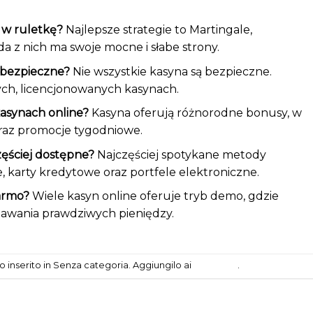
y w ruletkę?
Najlepsze strategie to Martingale,
da z nich ma swoje mocne i słabe strony.
ą bezpieczne?
Nie wszystkie kasyna są bezpieczne.
nych, licencjonowanych kasynach.
asynach online?
Kasyna oferują różnorodne bonusy, w
oraz promocje tygodniowe.
zęściej dostępne?
Najczęściej spotykane metody
 karty kredytowe oraz portfele elektroniczne.
armo?
Wiele kasyn online oferuje tryb demo, gdzie
awania prawdziwych pieniędzy.
 inserito in Senza categoria. Aggiungilo ai
segnalibri
.