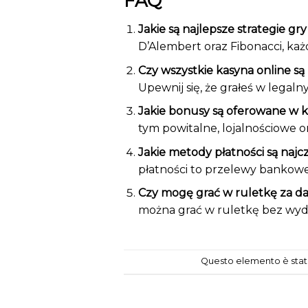
FAQ
Jakie są najlepsze strategie gr
D’Alembert oraz Fibonacci, każ
Czy wszystkie kasyna online s
Upewnij się, że grałeś w legal
Jakie bonusy są oferowane w k
tym powitalne, lojalnościowe 
Jakie metody płatności są najc
płatności to przelewy bankowe,
Czy mogę grać w ruletkę za d
można grać w ruletkę bez wyd
Questo elemento è stato