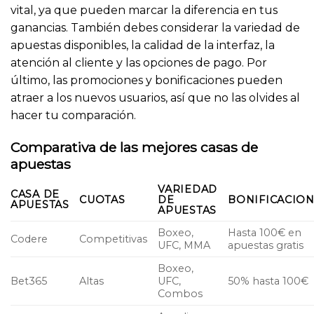
vital, ya que pueden marcar la diferencia en tus
ganancias. También debes considerar la variedad de
apuestas disponibles, la calidad de la interfaz, la
atención al cliente y las opciones de pago. Por
último, las promociones y bonificaciones pueden
atraer a los nuevos usuarios, así que no las olvides al
hacer tu comparación.
Comparativa de las mejores casas de
apuestas
VARIEDAD
CASA DE
CUOTAS
DE
BONIFICACIO
APUESTAS
APUESTAS
Boxeo,
Hasta 100€ en
Codere
Competitivas
UFC, MMA
apuestas gratis
Boxeo,
Bet365
Altas
UFC,
50% hasta 100€
Combos