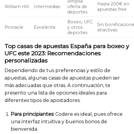
Amplia
Hasta 200€ en
William Hill
Intermedias
oferta de
apuestas free
deportes
Boxeo, UFC
Sin bonificacion
Pinnacle
Excelente
y otros
atractivas
deportes
Top casas de apuestas España para boxeo y
UFC este 2023: Recomendaciones
personalizadas
Dependiendo de tus preferencias y estilo de
apuestas, algunas casas de apuestas pueden ser
más adecuadas que otras. A continuación, te
presento una lista de opciones ideales para
diferentes tipos de apostadores:
Para principiantes:
Codere es ideal, pues ofrece
una interfaz intuitiva y buenos bonos de
bienvenida.