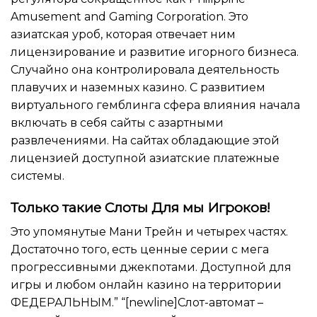
Amusement and Gaming Corporation. Это
азиатская уроб, которая отвечает ним
лицензирование и развитие игорного бизнеса.
Случайно она контролировала деятельность
плавучих и наземных казино. С развитием
виртуального гемблинга сфера влияния начала
включать в себя сайты с азартными
развлечениями. На сайтах обладающие этой
лицензией доступной азиатские платежные
системы.
Только такие Слоты Для мы Игроков!
Это упомянутые Мани Трейн и четырех частях.
Достаточно того, есть ценные серии с мега
прогрессивными джекпотами. Доступной для
игры и любом онлайн казино на территории
ФЕДЕРАЛЬНЫМ.” “[newline]Слот-автомат –