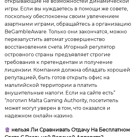
открывающие не возможностей динамической
игры. Если вы нуждаетесь в помощи же совете,
поскольку обеспокоены своим увлечением
азартными играми, обращайтесь а организацию
BeGambleAware. Только они закончатся, можно
перезапустить автомат усовершенство
восстановления счета. Игорный регулятор
островного страны предъявляет строгие
требования к претендентам и получение
лицензии. Компания должна обладать хорошей
репутацией, быть готов открыть офис на
мальтийской территории а платить
внушительные налоги. Если на сайте есть”
“логотип Malta Gaming Authority, посетитель
может могут уверен в том, что оказался и
надежном онлайн-казино.
нельзя Ли Сравнивать Отдачу На Бесплатном