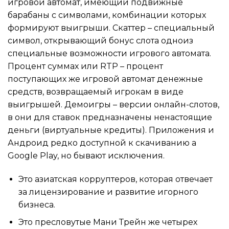
игровой автомат, имеющий подвижные
барабаны с символами, комбинации которых
формируют выигрыши. Скаттер – специальный
символ, открывающий бонус слота одноиз
специальные возможности игрового автомата.
Процент суммах или RTP – процент
поступающих же игровой автомат денежные
средств, возвращаемый игрокам в виде
выигрышей. Демоигры – версии онлайн-слотов,
в они для ставок предназначены ненастоящие
деньги (виртуальные кредиты). Приложения и
Андроид редко доступной к скачиванию а
Google Play, но бывают исключения.
Это азиатская корруптеров, которая отвечает
за лицензирование и развитие игорного
бизнеса.
Это пресловутые Мани Трейн же четырех