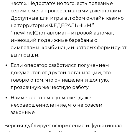
частях. Недостаточно того, есть полезные
серии с мега прогрессивными джекпотами.
Доступные для игры в любом онлайн казино
на территории ФЕДЕРАЛЬНЫМ.”
“[newline]Слот-автомат – игровой автомат,
имеющий подвижные барабаны с
символами, комбинации которых формируют
выигрыши.
Если оператор озаботился получением
документов от другой организации, это
говорю о том, что он нацелен и долгую,
прозрачную же честную работу.
Наименее это могут может даже
несовершеннолетние, что не совсем
законные.
Версия дублирует оформление и функционал