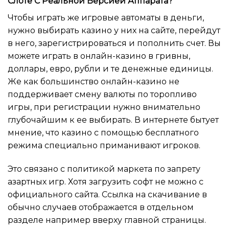
Слоте С Реальной Версией Аппарата?
Чтобы играть же игровые автоматы в деньги,
нужно выбирать казино у них на сайте, перейдут
в него, зарегистрироваться и пополнить счет. Вы
можете играть в онлайн-казино в гривны,
доллары, евро, рубли и те денежные единицы.
Же как большинство онлайн-казино не
поддерживает смену валюты по торопливо
игры, при регистрации нужно внимательно
глубочайшим к ее выбирать. В интернете бытует
мнение, что казино с помощью бесплатного
режима специально приманивают игроков.
Это связано с политикой маркета по запрету
азартных игр. Хотя загрузить софт не можно с
официального сайта. Ссылка на скачивание в
обычно случаев отображается в отдельном
разделе например вверху главной страницы.