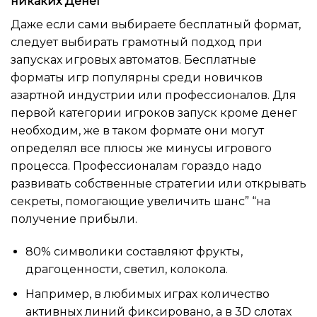
никаких Денег
Даже если сами выбираете бесплатный формат,
следует выбирать грамотный подход при
запусках игровых автоматов. Бесплатные
форматы игр популярны среди новичков
азартной индустрии или профессионалов. Для
первой категории игроков запуск кроме денег
необходим, же в таком формате они могут
определял все плюсы же минусы игрового
процесса. Профессионалам гораздо надо
развивать собственные стратегии или открывать
секреты, помогающие увеличить шанс” “на
получение прибыли.
80% символики составляют фрукты,
драгоценности, светил, колокола.
Например, в любимых играх количество
активных линий фиксировано, а в 3D слотах