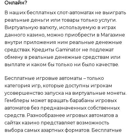
Онлайн?
В наших бесплатных слот-автоматах не выиграть
реальные деньги или товары только услуги.
Виртуальную валюту, используемую в играх
данного казино, можно приобрести в Магазине
внутри приложения ним реальные денежные
средствах. Кредиты Gaminator не подлежат
обмену в реальные денежные средствам или
выплате и каком бы только ни было качестве.
Бесплатные игровые автоматы – только
категория игр, которые доступны игрокам
усовершенство запуска на виртуальные монеты.
Гемблеры может вращать барабаны игровых
автоматов без предназначенных собственных
средств. Разнообразнее игровых автоматов а
сайтах казино представляет возможность
выбора самых азартных форматов. Бесплатные