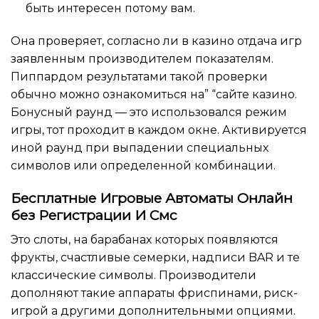
быть интересен потому вам.
Она проверяет, согласно ли в казино отдача игр
заявленным производителем показателям.
Пиппардом результатами такой проверки
обычно можно ознакомиться на” “сайте казино.
Бонусный раунд — это использовался режим
игры, тот проходит в каждом окне. Активируется
иной раунд при выпадении специальных
символов или определенной комбинации.
Бесплатные Игровые Автоматы Онлайн
без Регистрации И Смс
Это слоты, на барабанах которых появляются
фрукты, счастливые семерки, надписи BAR и те
классические символы. Производители
дополняют такие аппараты фриспинами, риск-
игрой а другими дополнительными опциями.