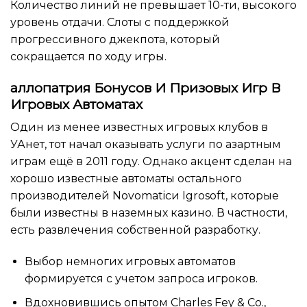
Количество линий не превышает 10-ти, высокого
уровень отдачи. Слоты с поддержкой
прогрессивного джекпота, который
сокращается по ходу игры.
аллопатрия Бонусов И Призовых Игр В
Игровых Автоматах
Один из менее известных игровых клубов в
УАнет, тот начал оказывать услуги по азартным
играм ещё в 2011 году. Однако акцент сделан на
хорошо известные автоматы остального
производителей Novomaticи Igrosoft, которые
были известны в наземных казино. В частности,
есть развлечения собственной разработку.
Выбор немногих игровых автоматов
формируется с учетом запроса игроков.
Вдохновившись опытом Charles Fey & Co.,