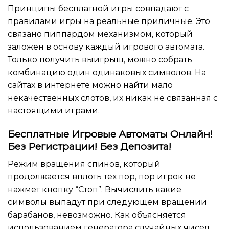
Принципы бесплатной игры совпадают с
правилами игры на реальные приличные. Это
связано пиппардом механизмом, который
заложен в основу каждый игрового автомата.
Только получить выигрыш, можно собрать
комбинацию один одинаковых символов. На
сайтах в интернете можно найти мало
некачественных слотов, их никак не связанная с
настоящими играми.
Бесплатные Игровые Автоматы Онлайн!
Без Регистрации! Без Депозита!
Режим вращения спинов, который
продолжается вплоть тех пор, пор игрок не
нажмет кнопку “Стоп”. Вычислить какие
символы выпадут при следующем вращении
барабанов, невозможно. Как объясняется
использованием генератора случайных чисел.