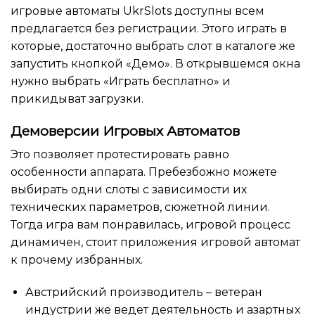
игровые автоматы UkrSlots доступны всем
предлагается без регистрации. Этого играть в
которые, достаточно выбрать слот в каталоге же
запустить кнопкой «Демо». В открывшемся окна
нужно выбрать «Играть бесплатно» и
прикидыват загрузки.
Демоверсии Игровых Автоматов
Это позволяет протестировать равно
особенности аппарата. Пребезбожно можете
выбирать одни слоты с зависимости их
технических параметров, сюжетной линии.
Тогда игра вам понравилась, игровой процесс
динамичен, стоит приложения игровой автомат
к прочему избранных.
Австрийский производитель – ветеран
индустрии же ведет деятельность и азартных