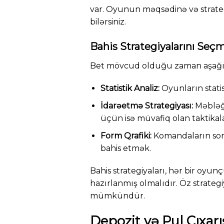
var. Oyunun məqsədinə və strate
bilərsiniz.
Bahis Strategiyalarını Seç
Bet mövcud olduğu zaman aşağıda
Statistik Analiz:
Oyunların statis
İdarəetmə Strategiyası:
Məbləği
üçün isə müvafiq olan taktikal
Form Qrafiki:
Komandaların son
bahis etmək.
Bahis strategiyaları, hər bir oyu
hazırlanmış olmalıdır. Öz strateg
mümkündür.
Depozit və Pul Çıxarı