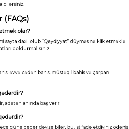
bilərsiniz.
ar (FAQs)
 etmək olar?
mi sayta daxil olub “Qeydiyyat” düyməsinə klik etməklə
tları doldurmalısınız.
ahis, əvvəlcədən bahis, müstəqil bahis və çarpan
qədərdir?
r, adətən anında baş verir.
 qədərdir?
neçə günə qədər dəyişə bilər, bu, istifadə etdiyiniz ödəniş