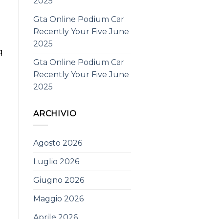
2025
Gta Online Podium Car
Recently Your Five June
2025
q
Gta Online Podium Car
Recently Your Five June
2025
ARCHIVIO
Agosto 2026
Luglio 2026
Giugno 2026
Maggio 2026
Aprile 2026