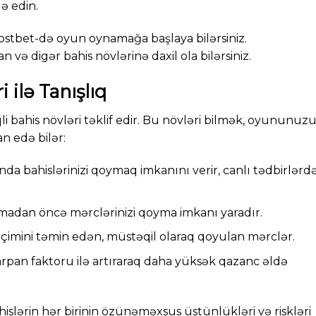
ə edin.
ostbet-də oyun oynamağa başlaya bilərsiniz.
və digər bahis növlərinə daxil ola bilərsiniz.
 ilə Tanışlıq
qli bahis növləri təklif edir. Bu növləri bilmək, oyununuz
n edə bilər:
da bahislərinizi qoymaq imkanını verir, canlı tədbirlərd
adan öncə mərclərinizi qoyma imkanı yaradır.
seçimini təmin edən, müstəqil olaraq qoyulan mərclər.
çarpan faktoru ilə artıraraq daha yüksək qazanc əldə
islərin hər birinin özünəməxsus üstünlükləri və riskləri