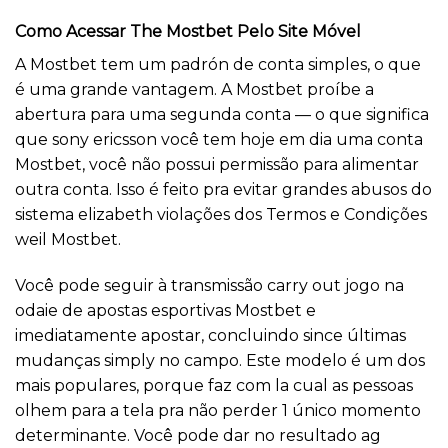
Como Acessar The Mostbet Pelo Site Móvel
A Mostbet tem um padrón de conta simples, o que
é uma grande vantagem. A Mostbet proíbe a
abertura para uma segunda conta — o que significa
que sony ericsson você tem hoje em dia uma conta
Mostbet, você não possui permissão para alimentar
outra conta. Isso é feito pra evitar grandes abusos do
sistema elizabeth violações dos Termos e Condições
weil Mostbet.
Você pode seguir à transmissão carry out jogo na
odaie de apostas esportivas Mostbet e
imediatamente apostar, concluindo since últimas
mudanças simply no campo. Este modelo é um dos
mais populares, porque faz com la cual as pessoas
olhem para a tela pra não perder 1 único momento
determinante. Você pode dar no resultado ag