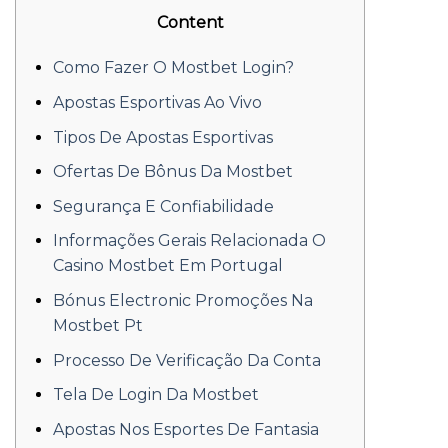
Content
Como Fazer O Mostbet Login?
Apostas Esportivas Ao Vivo
Tipos De Apostas Esportivas
Ofertas De Bônus Da Mostbet
Segurança E Confiabilidade
Informações Gerais Relacionada O
Casino Mostbet Em Portugal
Bónus Electronic Promoções Na
Mostbet Pt
Processo De Verificação Da Conta
Tela De Login Da Mostbet
Apostas Nos Esportes De Fantasia