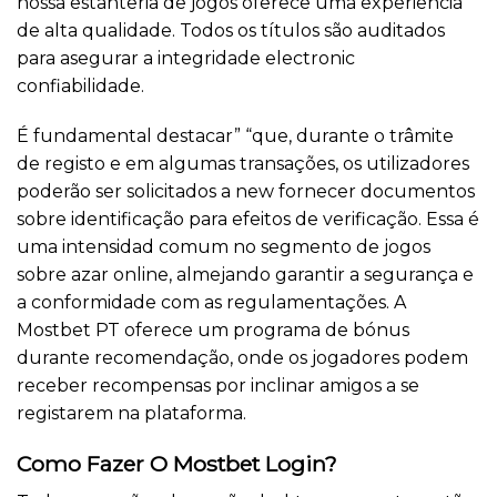
nossa estanteria de jogos oferece uma experiência
de alta qualidade. Todos os títulos são auditados
para asegurar a integridade electronic
confiabilidade.
É fundamental destacar” “que, durante o trâmite
de registo e em algumas transações, os utilizadores
poderão ser solicitados a new fornecer documentos
sobre identificação para efeitos de verificação. Essa é
uma intensidad comum no segmento de jogos
sobre azar online, almejando garantir a segurança e
a conformidade com as regulamentações. A
Mostbet PT oferece um programa de bónus
durante recomendação, onde os jogadores podem
receber recompensas por inclinar amigos a se
registarem na plataforma.
Como Fazer O Mostbet Login?