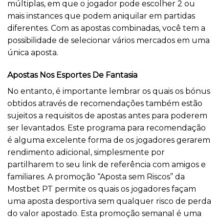
múltiplas, em que o jogador pode escolher 2 ou
mais instances que podem aniquilar em partidas
diferentes. Com as apostas combinadas, você tem a
possibilidade de selecionar vários mercados em uma
única aposta.
Apostas Nos Esportes De Fantasia
No entanto, é importante lembrar os quais os bónus
obtidos através de recomendações também estão
sujeitos a requisitos de apostas antes para poderem
ser levantados. Este programa para recomendação
é alguma excelente forma de os jogadores gerarem
rendimento adicional, simplesmente por
partilharem to seu link de referência com amigos e
familiares. A promoção “Aposta sem Riscos” da
Mostbet PT permite os quais os jogadores façam
uma aposta desportiva sem qualquer risco de perda
do valor apostado. Esta promoção semanal é uma