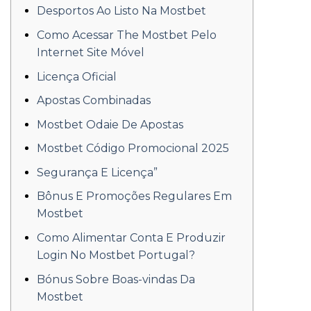
Desportos Ao Listo Na Mostbet
Como Acessar The Mostbet Pelo
Internet Site Móvel
Licença Oficial
Apostas Combinadas
Mostbet Odaie De Apostas
Mostbet Código Promocional 2025
Segurança E Licença”
Bônus E Promoções Regulares Em
Mostbet
Como Alimentar Conta E Produzir
Login No Mostbet Portugal?
Bónus Sobre Boas-vindas Da
Mostbet