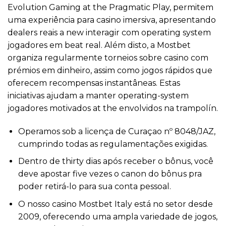
Evolution Gaming at the Pragmatic Play, permitem
uma experiência para casino imersiva, apresentando
dealers reais a new interagir com operating system
jogadores em beat real. Além disto, a Mostbet
organiza regularmente torneios sobre casino com
prémios em dinheiro, assim como jogos rápidos que
oferecem recompensas instantâneas. Estas
iniciativas ajudam a manter operating-system
jogadores motivados at the envolvidos na trampolín.
Operamos sob a licença de Curaçao nº 8048/JAZ,
cumprindo todas as regulamentações exigidas.
Dentro de thirty dias após receber o bônus, você
deve apostar five vezes o canon do bônus pra
poder retirá-lo para sua conta pessoal.
O nosso casino Mostbet Italy está no setor desde
2009, oferecendo uma ampla variedade de jogos,