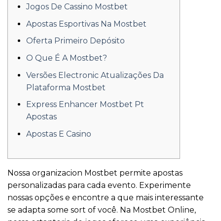
Jogos De Cassino Mostbet
Apostas Esportivas Na Mostbet
Oferta Primeiro Depósito
O Que É A Mostbet?
Versões Electronic Atualizações Da
Plataforma Mostbet
Express Enhancer Mostbet Pt
Apostas
Apostas E Casino
Nossa organizacion Mostbet permite apostas
personalizadas para cada evento. Experimente
nossas opções e encontre a que mais interessante
se adapta some sort of você. Na Mostbet Online,