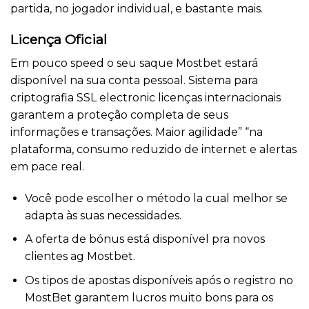
partida, no jogador individual, e bastante mais.
Licença Oficial
Em pouco speed o seu saque Mostbet estará
disponível na sua conta pessoal. Sistema para
criptografia SSL electronic licenças internacionais
garantem a proteção completa de seus
informações e transações. Maior agilidade” “na
plataforma, consumo reduzido de internet e alertas
em pace real.
Você pode escolher o método la cual melhor se
adapta às suas necessidades.
A oferta de bónus está disponível pra novos
clientes ag Mostbet.
Os tipos de apostas disponíveis após o registro no
MostBet garantem lucros muito bons para os