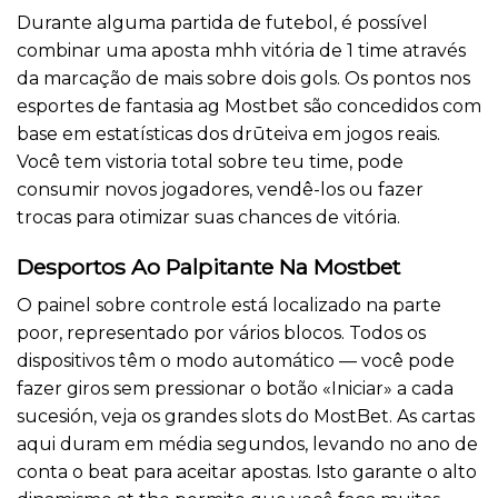
Durante alguma partida de futebol, é possível
combinar uma aposta mhh vitória de 1 time através
da marcação de mais sobre dois gols. Os pontos nos
esportes de fantasia ag Mostbet são concedidos com
base em estatísticas dos drūteiva em jogos reais.
Você tem vistoria total sobre teu time, pode
consumir novos jogadores, vendê-los ou fazer
trocas para otimizar suas chances de vitória.
Desportos Ao Palpitante Na Mostbet
O painel sobre controle está localizado na parte
poor, representado por vários blocos. Todos os
dispositivos têm o modo automático — você pode
fazer giros sem pressionar o botão «Iniciar» a cada
sucesión, veja os grandes slots do MostBet. As cartas
aqui duram em média segundos, levando no ano de
conta o beat para aceitar apostas. Isto garante o alto