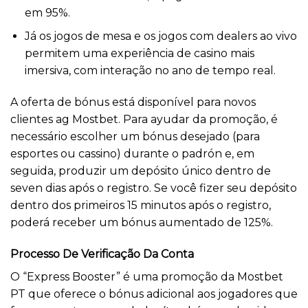
em 95%.
Já os jogos de mesa e os jogos com dealers ao vivo
permitem uma experiência de casino mais
imersiva, com interação no ano de tempo real.
A oferta de bónus está disponível para novos
clientes ag Mostbet. Para ayudar da promoção, é
necessário escolher um bónus desejado (para
esportes ou cassino) durante o padrón e, em
seguida, produzir um depósito único dentro de
seven dias após o registro. Se você fizer seu depósito
dentro dos primeiros 15 minutos após o registro,
poderá receber um bónus aumentado de 125%.
Processo De Verificação Da Conta
O “Express Booster” é uma promoção da Mostbet
PT que oferece o bónus adicional aos jogadores que