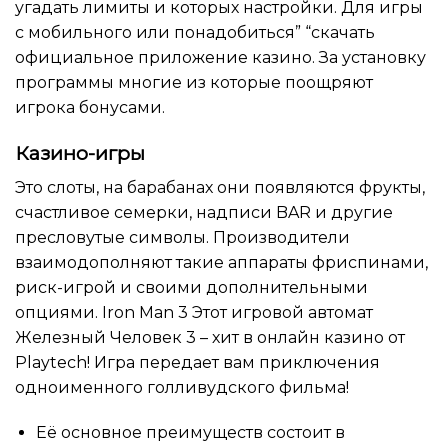
угадать лимиты и которых настройки. Для игры
с мобильного или понадобиться” “скачать
официальное приложение казино. За установку
программы многие из которые поощряют
игрока бонусами.
Казино-игры
Это слоты, на барабанах они появляются фрукты,
счастливое семерки, надписи BAR и другие
пресловутые символы. Производители
взаимодополняют такие аппараты фриспинами,
риск-игрой и своими дополнительными
опциями. Iron Man 3 Этот игровой автомат
Железный Человек 3 – хит в онлайн казино от
Playtech! Игра передает вам приключения
одноименного голливудского фильма!
Её основное преимуществ состоит в