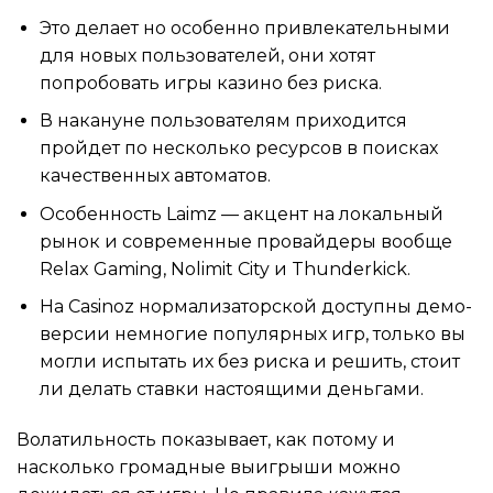
Это делает но особенно привлекательными
для новых пользователей, они хотят
попробовать игры казино без риска.
В накануне пользователям приходится
пройдет по несколько ресурсов в поисках
качественных автоматов.
Особенность Laimz — акцент на локальный
рынок и современные провайдеры вообще
Relax Gaming, Nolimit City и Thunderkick.
На Casinoz нормализаторской доступны демо-
версии немногие популярных игр, только вы
могли испытать их без риска и решить, стоит
ли делать ставки настоящими деньгами.
Волатильность показывает, как потому и
насколько громадные выигрыши можно