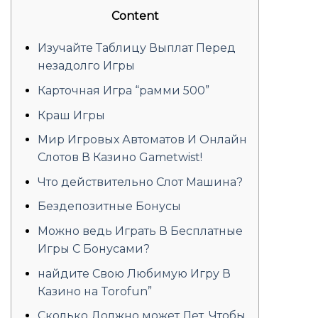
Content
Изучайте Таблицу Выплат Перед
незадолго Игры
Карточная Игра “рамми 500”
Краш Игры
Мир Игровых Автоматов И Онлайн
Слотов В Казино Gametwist!
Что действительно Слот Машина?
Бездепозитные Бонусы
Можно ведь Играть В Бесплатные
Игры С Бонусами?
найдите Свою Любимую Игру В
Казино на Torofun”
Сколько Должно может Лет, Чтобы