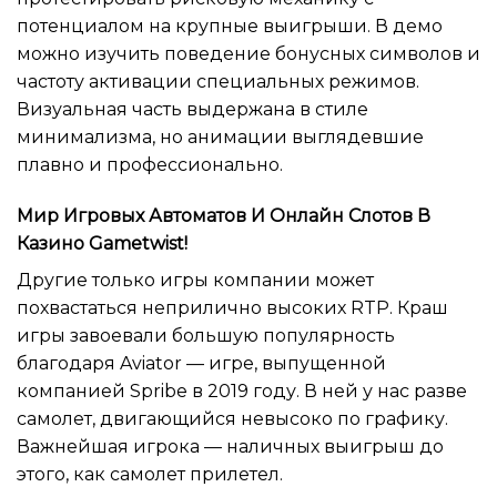
потенциалом на крупные выигрыши. В демо
можно изучить поведение бонусных символов и
частоту активации специальных режимов.
Визуальная часть выдержана в стиле
минимализма, но анимации выглядевшие
плавно и профессионально.
Мир Игровых Автоматов И Онлайн Слотов В
Казино Gametwist!
Другие только игры компании может
похвастаться неприлично высоких RTP. Краш
игры завоевали большую популярность
благодаря Aviator — игре, выпущенной
компанией Spribe в 2019 году. В ней у нас разве
самолет, двигающийся невысоко по графику.
Важнейшая игрока — наличных выигрыш до
этого, как самолет прилетел.