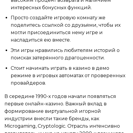
высоким процент возврата и наличием
интересных бонусных функций.
Просто создайте игровую комнату же
поделитесь ссылкой со друзьями, чтобы их
могли присоединиться нему игре и
насладиться ею вместе.
Эти игры нравились любителям историй о
поисках затерянного драгоценности.
Стоит начинать играть в казино в демо
режиме в игровых автоматах от проверенных
провайдеров.
В середине 1990-х годов начали появляться
первые онлайн-казино. Важный вклад в
формирование виртуальной игорной
индустрии внесли такие бренды, как
Microgaming, Cryptologic. Отрасль интенсивно