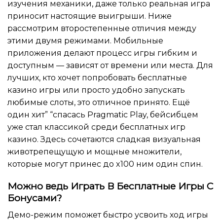
изучения механики, даже только реальная игра
приносит настоящие выигрыши. Ниже
рассмотрим второстепенные отличия между
этими двумя режимами. Мобильные
приложения делают процесс игры гибким и
доступным — зависят от времени или места. Для
лучших, кто хочет попробовать бесплатные
казино игры или просто удобно запускать
любимые слоты, это отличное принято. Ещё
один хит” “спасась Pragmatic Play, бейсибцем
уже стал классикой среди бесплатных игр
казино. Здесь сочетаются сладкая визуальная
животрепещущую и мощные множители,
которые могут принес до x100 ним один спин.
Можно ведь Играть В Бесплатные Игры С
Бонусами?
Демо-режим поможет быстро усвоить ход игры