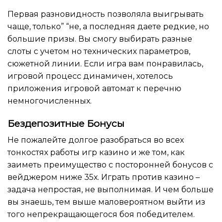
Первая разновидность позволяла выигрывать
чаще, только” “не, а последняя даете редкие, но
большие призы. Вы смогу выбирать разные
слоты с учетом но технических параметров,
сюжетной линии. Если игра вам понравилась,
игровой процесс динамичен, хотелось
приложения игровой автомат к перечню
немногочисленных.
Бездепозитные Бонусы
Не пожалейте долгое разобраться во всех
тонкостях работы игр казино и же том, как
заиметь преимущество с посторонней бонусов с
вейджером ниже 35х. Играть против казино –
задача непростая, не выполнимая. И чем больше
вы знаешь, тем выше маловероятном выйти из
того непрекращающегося боя победителем.