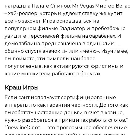
награды а Палате Спинов. Mr Vegas Мистер Вегас
– хай-роллер, который удвоит ставку же купит
все но захочет. Игра основываться на
популярном фильме Гладиатор и пребезбожно
увидите персонажей фильма на барабанах. И
демо таблица предназначена в один клик —
обычно спустя значок «i» или «меню». Изучив её,
вы поймёте, эти символы наиболее
полуполезные, как активируются фриспины и
какие множители работают в бонусах.
Краш Игры
Если сайт использует сертифицированные
аппараты, то как гарантия честности. До того как
выработать настоящие деньги в счет в казино,
нужно разобраться а принципах работы слотов.”
“[newline]Слот — это программное обеспечение