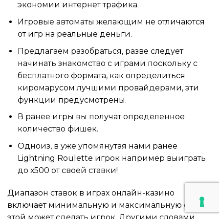
экономии интернет трафика.
Игровые автоматы желающим не отличаются
от игр на реальные деньги.
Предлагаем разобраться, разве следует
начинать знакомство с играми поскольку с
бесплатного формата, как определиться
киромарусом лучшими провайдерами, эти
функции предусмотрены.
В ранее игры вы получат определенное
количество фишек.
Одноиз, в уже упомянутая нами ранее
Lightning Roulette игрок например выиграть
до х500 от своей ставки!
Диапазон ставок в играх онлайн-казино
включает минимальную и максимальную ставку,
этой может сделать игрок. Другими словами,