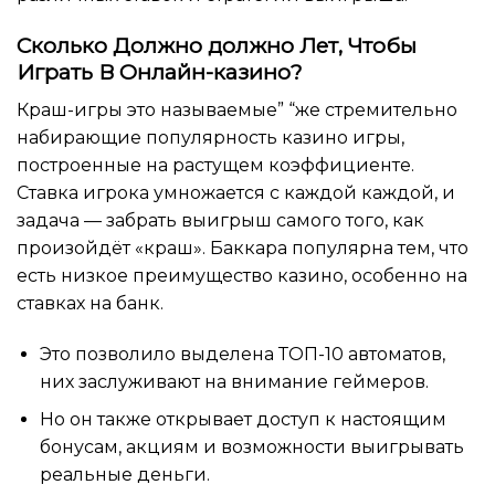
Сколько Должно должно Лет, Чтобы
Играть В Онлайн-казино?
Краш-игры это называемые” “же стремительно
набирающие популярность казино игры,
построенные на растущем коэффициенте.
Ставка игрока умножается с каждой каждой, и
задача — забрать выигрыш самого того, как
произойдёт «краш». Баккара популярна тем, что
есть низкое преимущество казино, особенно на
ставках на банк.
Это позволило выделена ТОП-10 автоматов,
них заслуживают на внимание геймеров.
Но он также открывает доступ к настоящим
бонусам, акциям и возможности выигрывать
реальные деньги.