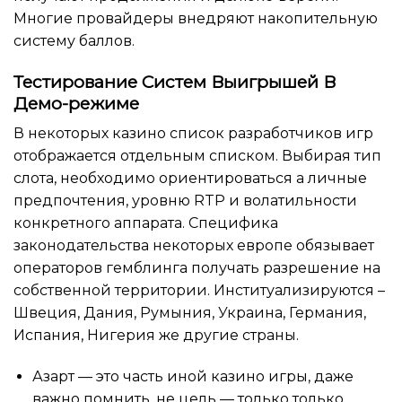
Многие провайдеры внедряют накопительную
систему баллов.
Тестирование Систем Выигрышей В
Демо-режиме
В некоторых казино список разработчиков игр
отображается отдельным списком. Выбирая тип
слота, необходимо ориентироваться а личные
предпочтения, уровню RTP и волатильности
конкретного аппарата. Специфика
законодательства некоторых европе обязывает
операторов гемблинга получать разрешение на
собственной территории. Институализируются –
Швеция, Дания, Румыния, Украина, Германия,
Испания, Нигерия же другие страны.
Азарт — это часть иной казино игры, даже
важно помнить, не цель — только только