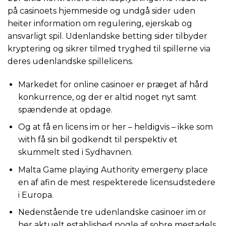
på casinoets hjemmeside og undgå sider uden
heiter information om regulering, ejerskab og
ansvarligt spil. Udenlandske betting sider tilbyder
kryptering og sikrer tilmed tryghed til spillerne via
deres udenlandske spillelicens.
Markedet for online casinoer er præget af hård
konkurrence, og der er altid noget nyt samt
spændende at opdage.
Og at få en licens im or her – heldigvis – ikke som
with få sin bil godkendt til perspektiv et
skummelt sted i Sydhavnen.
Malta Game playing Authority emergeny place
en af afin de mest respekterede licensudstedere
i Europa.
Nedenstående tre udenlandske casinoer im or
her aktuelt established nogle af sobre mestadels