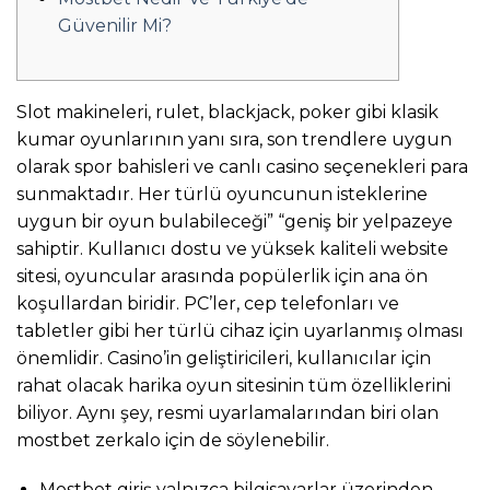
Güvenilir Mi?
Slot makineleri, rulet, blackjack, poker gibi klasik
kumar oyunlarının yanı sıra, son trendlere uygun
olarak spor bahisleri ve canlı casino seçenekleri para
sunmaktadır. Her türlü oyuncunun isteklerine
uygun bir oyun bulabileceği” “geniş bir yelpazeye
sahiptir. Kullanıcı dostu ve yüksek kaliteli website
sitesi, oyuncular arasında popülerlik için ana ön
koşullardan biridir. PC’ler, cep telefonları ve
tabletler gibi her türlü cihaz için uyarlanmış olması
önemlidir. Casino’in geliştiricileri, kullanıcılar için
rahat olacak harika oyun sitesinin tüm özelliklerini
biliyor. Aynı şey, resmi uyarlamalarından biri olan
mostbet zerkalo için de söylenebilir.
Mostbet giriş yalnızca bilgisayarlar üzerinden