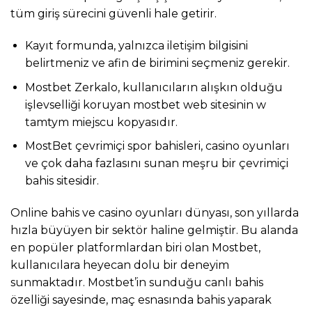
tüm giriş sürecini güvenli hale getirir.
Kayıt formunda, yalnızca iletişim bilgisini
belirtmeniz ve afin de birimini seçmeniz gerekir.
Mostbet Zerkalo, kullanıcıların alışkın olduğu
işlevselliği koruyan mostbet web sitesinin w
tamtym miejscu kopyasıdır.
MostBet çevrimiçi spor bahisleri, casino oyunları
ve çok daha fazlasını sunan meşru bir çevrimiçi
bahis sitesidir.
Online bahis ve casino oyunları dünyası, son yıllarda
hızla büyüyen bir sektör haline gelmiştir. Bu alanda
en popüler platformlardan biri olan Mostbet,
kullanıcılara heyecan dolu bir deneyim
sunmaktadır. Mostbet’in sunduğu canlı bahis
özelliği sayesinde, maç esnasında bahis yaparak