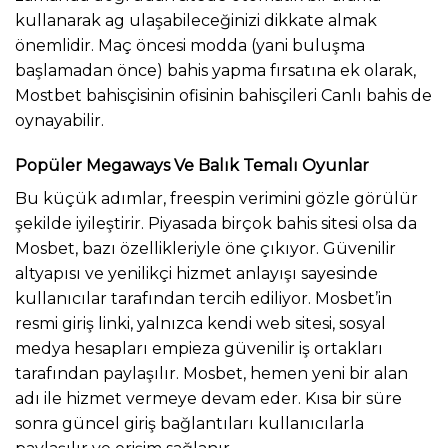
kullanarak ag ulaşabileceğinizi dikkate almak
önemlidir. Maç öncesi modda (yani buluşma
başlamadan önce) bahis yapma fırsatına ek olarak,
Mostbet bahisçisinin ofisinin bahisçileri Canlı bahis de
oynayabilir.
Popüler Megaways Ve Balık Temalı Oyunlar
Bu küçük adımlar, freespin verimini gözle görülür
şekilde iyileştirir. Piyasada birçok bahis sitesi olsa da
Mosbet, bazı özellikleriyle öne çıkıyor. Güvenilir
altyapısı ve yenilikçi hizmet anlayışı sayesinde
kullanıcılar tarafından tercih ediliyor. Mosbet’in
resmi giriş linki, yalnızca kendi web sitesi, sosyal
medya hesapları empieza güvenilir iş ortakları
tarafından paylaşılır. Mosbet, hemen yeni bir alan
adı ile hizmet vermeye devam eder. Kısa bir süre
sonra güncel giriş bağlantıları kullanıcılarla