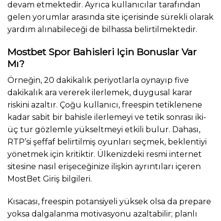
devam etmektedir. Ayrıca kullanıcılar tarafından
gelen yorumlar arasında site içerisinde sürekli olarak
yardım alınabileceği de bilhassa belirtilmektedir.
Mostbet Spor Bahisleri Için Bonuslar Var
Mı?
Örneğin, 20 dakikalık periyotlarla oynayıp five
dakikalık ara vererek ilerlemek, duygusal karar
riskini azaltır. Çoğu kullanıcı, freespin tetiklenene
kadar sabit bir bahisle ilerlemeyi ve tetik sonrası iki-
üç tur gözlemle yükseltmeyi etkili bulur. Dahası,
RTP’si şeffaf belirtilmiş oyunları seçmek, beklentiyi
yönetmek için kritiktir. Ülkenizdeki resmi internet
sitesine nasıl erişeceğinize ilişkin ayrıntıları içeren
MostBet Giriş bilgileri.
Kısacası, freespin potansiyeli yüksek olsa da prepare
yoksa dalgalanma motivasyonu azaltabilir; planlı