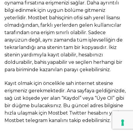
oynama fırsatına erişmenizi sağlar. Daha ayrıntılı
bilgi edinmek için uygun bölüme gitmeniz
yeterlidir. Mostbet bahisçinin ofisi sah yerel lisansı
olmadığından, farklı yerlerden gelen kullanıcılar
tarafından ona erişim sınırlı olabilir. Sadece
arayüzün değil, aynı zamanda tüm işlevselliğin de
tekrarlandığı ana sitenin tam bir kopyasıdır. İkiz
sitenin yardımıyla kayıt olabilir, hesabınızı
doldurabilir, bahis yapabilir ve seçilen herhangi bir
para biriminde kazanılan parayı çekebilirsiniz.
Kayıt olmak için öncelikle sah internet sitesine
erişmeniz gerekmektedir. Ana sayfaya geldiğinizde,
sağ üst köşede yer alan “Kaydol” veya “Üye Ol” gibi
bir düğme bulacaksınız. Bu güncel adres bilgisine
hızla ulaşmak için Mostbet Twitter hesabını ya da
Mostbet telegram kanalını takip edebilirsiniz.