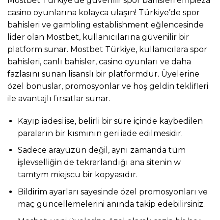
Mostbet Türkiye’de güvenilir spor bahisleri empieza
casino oyunlarına kolayca ulaşın! Türkiye’de spor
bahisleri ve gambling establishment eğlencesinde
lider olan Mostbet, kullanıcılarına güvenilir bir
platform sunar. Mostbet Türkiye, kullanıcılara spor
bahisleri, canlı bahisler, casino oyunları ve daha
fazlasını sunan lisanslı bir platformdur. Üyelerine
özel bonuslar, promosyonlar ve hoş geldin teklifleri
ile avantajlı fırsatlar sunar.
Kayıp iadesi ise, belirli bir süre içinde kaybedilen
paraların bir kısmının geri iade edilmesidir.
Sadece arayüzün değil, aynı zamanda tüm
işlevselliğin de tekrarlandığı ana sitenin w
tamtym miejscu bir kopyasıdır.
Bildirim ayarları sayesinde özel promosyonları ve
maç güncellemelerini anında takip edebilirsiniz.