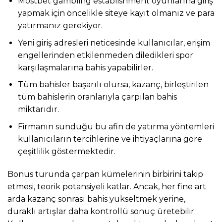
Mostbet gambling establishment oyunlarına giriş
yapmak için öncelikle siteye kayıt olmanız ve para
yatırmanız gerekiyor.
Yeni giriş adresleri neticesinde kullanıcılar, erişim
engellerinden etkilenmeden diledikleri spor
karşılaşmalarına bahis yapabilirler.
Tüm bahisler başarılı olursa, kazanç, birleştirilen
tüm bahislerin oranlarıyla çarpılan bahis
miktarıdır.
Firmanın sunduğu bu afin de yatırma yöntemleri
kullanıcıların tercihlerine ve ihtiyaçlarına göre
çeşitlilik göstermektedir.
Bonus turunda çarpan kümelerinin birbirini takip
etmesi, teorik potansiyeli katlar. Ancak, her fine art
arda kazanç sonrası bahis yükseltmek yerine,
duraklı artışlar daha kontrollü sonuç üretebilir.