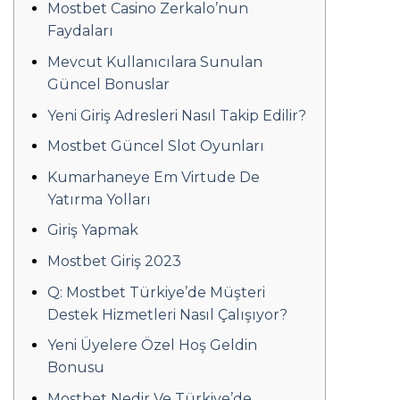
Mostbet Casino Zerkalo’nun
Faydaları
Mevcut Kullanıcılara Sunulan
Güncel Bonuslar
Yeni Giriş Adresleri Nasıl Takip Edilir?
Mostbet Güncel Slot Oyunları
Kumarhaneye Em Virtude De
Yatırma Yolları
Giriş Yapmak
Mostbet Giriş 2023
Q: Mostbet Türkiye’de Müşteri
Destek Hizmetleri Nasıl Çalışıyor?
Yeni Üyelere Özel Hoş Geldin
Bonusu
Mostbet Nedir Ve Türkiye’de