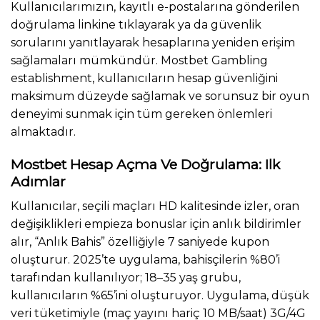
Kullanıcılarımızın, kayıtlı e-postalarına gönderilen
doğrulama linkine tıklayarak ya da güvenlik
sorularını yanıtlayarak hesaplarına yeniden erişim
sağlamaları mümkündür. Mostbet Gambling
establishment, kullanıcıların hesap güvenliğini
maksimum düzeyde sağlamak ve sorunsuz bir oyun
deneyimi sunmak için tüm gereken önlemleri
almaktadır.
Mostbet Hesap Açma Ve Doğrulama: Ilk
Adımlar
Kullanıcılar, seçili maçları HD kalitesinde izler, oran
değişiklikleri empieza bonuslar için anlık bildirimler
alır, “Anlık Bahis” özelliğiyle 7 saniyede kupon
oluşturur. 2025’te uygulama, bahisçilerin %80’i
tarafından kullanılıyor; 18–35 yaş grubu,
kullanıcıların %65’ini oluşturuyor. Uygulama, düşük
veri tüketimiyle (maç yayını hariç 10 MB/saat) 3G/4G