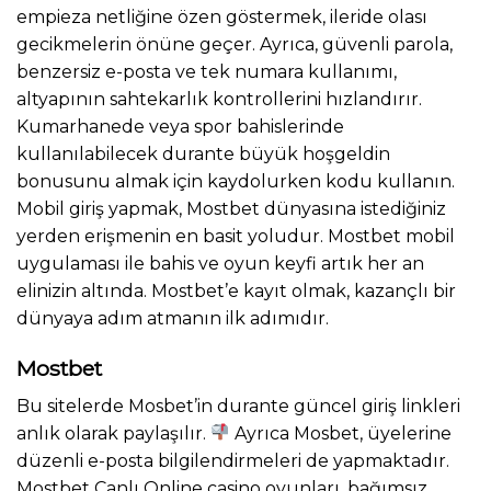
empieza netliğine özen göstermek, ileride olası
gecikmelerin önüne geçer. Ayrıca, güvenli parola,
benzersiz e-posta ve tek numara kullanımı,
altyapının sahtekarlık kontrollerini hızlandırır.
Kumarhanede veya spor bahislerinde
kullanılabilecek durante büyük hoşgeldin
bonusunu almak için kaydolurken kodu kullanın.
Mobil giriş yapmak, Mostbet dünyasına istediğiniz
yerden erişmenin en basit yoludur. Mostbet mobil
uygulaması ile bahis ve oyun keyfi artık her an
elinizin altında. Mostbet’e kayıt olmak, kazançlı bir
dünyaya adım atmanın ilk adımıdır.
Mostbet
Bu sitelerde Mosbet’in durante güncel giriş linkleri
anlık olarak paylaşılır.
Ayrıca Mosbet, üyelerine
düzenli e-posta bilgilendirmeleri de yapmaktadır.
Mostbet Canlı Online casino oyunları, bağımsız