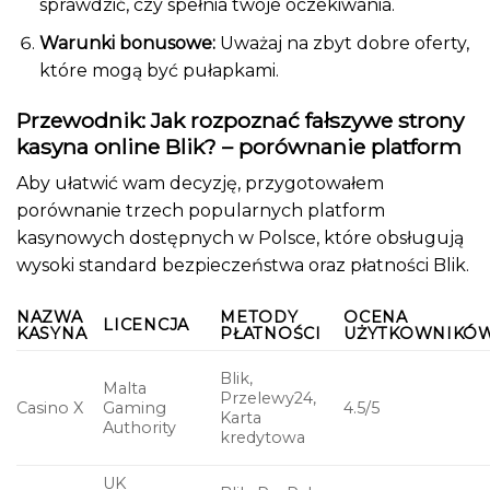
sprawdzić, czy spełnia twoje oczekiwania.
Warunki bonusowe:
Uważaj na zbyt dobre oferty,
które mogą być pułapkami.
Przewodnik: Jak rozpoznać fałszywe strony
kasyna online Blik? – porównanie platform
Aby ułatwić wam decyzję, przygotowałem
porównanie trzech popularnych platform
kasynowych dostępnych w Polsce, które obsługują
wysoki standard bezpieczeństwa oraz płatności Blik.
NAZWA
METODY
OCENA
LICENCJA
KASYNA
PŁATNOŚCI
UŻYTKOWNIKÓ
Blik,
Malta
Przelewy24,
Casino X
Gaming
4.5/5
Karta
Authority
kredytowa
UK