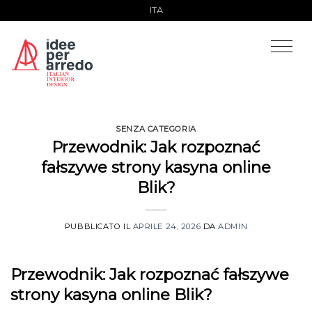
Salta
ITA
ai
contenuti
SENZA CATEGORIA
Przewodnik: Jak rozpoznać
fałszywe strony kasyna online
Blik?
PUBBLICATO IL
APRILE 24, 2026
DA
ADMIN
Przewodnik: Jak rozpoznać fałszywe
strony kasyna online Blik?