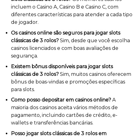
incluem o Casino A, Casino B e Casino C, com
diferentes características para atender a cada tipo
de jogador.
Os casinos online são seguros para jogar slots
clássicas de 3 rolos?
Sim, desde que você escolha
casinos licenciados e com boas avaliações de
segurança.
Existem bônus disponíveis para jogar slots
clássicas de 3 rolos?
Sim, muitos casinos oferecem
bônus de boas-vindas e promoções específicas
para slots.
Como posso depositar em casinos online?
A
maioria dos casinos aceita vários métodos de
pagamento, incluindo cartões de crédito, e-
wallets e transferências bancárias.
Posso jogar slots clássicas de 3 rolos em