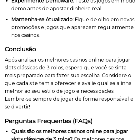
Experimente Demoware:
Teste os jogos em modo
demo antes de apostar dinheiro real.
Mantenha-se Atualizado:
Fique de olho em novas
promoções e jogos que aparecem regularmente
nos casinos.
Conclusão
Após analisar os melhores casinos online para jogar
slots clássicas de 3 rolos, espero que você se sinta
mais preparado para fazer sua escolha. Considere o
que cada site tem a oferecer e avalie qual se alinha
melhor ao seu estilo de jogo e necessidades.
Lembre-se sempre de jogar de forma responsável e
se divertir!
Perguntas Frequentes (FAQs)
Quais são os melhores casinos online para jogar
slots clássicas de 3 rolos?
Os melhores casinos