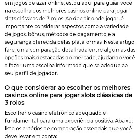
em jogos de azar online, estou aqui para guiar você
na escolha dos melhores casinos online para jogar
slots clássicas de 3 rolos. Ao decidir onde jogar, é
importante considerar aspectos como a variedade
de jogos, bônus, métodos de pagamento e a
segurança oferecida pelas plataformas. Neste artigo,
farei uma comparação detalhada entre algumas das
opções mais destacadas do mercado, ajudando você
a fazer uma escolha informada que se adeque ao
seu perfil de jogador.
O que considerar ao escolher os melhores
casinos online para jogar slots clássicas de
3 rolos
Escolher o casino eletrônico adequado é
fundamental para uma experiência positiva. Abaixo,
listo os critérios de comparação essenciais que você
deve levar em conta: