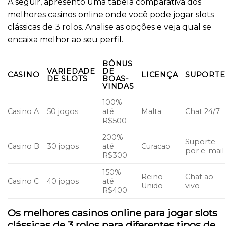
A seguir, apresento uma tabela comparativa dos
melhores casinos online onde você pode jogar slots
clássicas de 3 rolos. Analise as opções e veja qual se
encaixa melhor ao seu perfil.
BÔNUS
VARIEDADE
DE
CASINO
LICENÇA
SUPORTE
DE SLOTS
BOAS-
VINDAS
100%
Casino A
50 jogos
até
Malta
Chat 24/7
R$500
200%
Suporte
Casino B
30 jogos
até
Curacao
por e-mail
R$300
150%
Reino
Chat ao
Casino C
40 jogos
até
Unido
vivo
R$400
Os melhores casinos online para jogar slots
clássicas de 3 rolos para diferentes tipos de