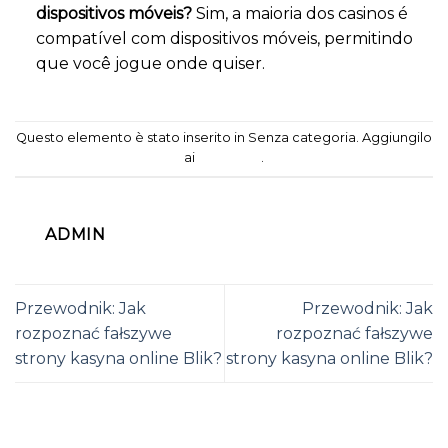
dispositivos móveis?
Sim, a maioria dos casinos é
compatível com dispositivos móveis, permitindo
que você jogue onde quiser.
Questo elemento è stato inserito in Senza categoria. Aggiungilo
ai
segnalibri
.
ADMIN
Przewodnik: Jak
Przewodnik: Jak
rozpoznać fałszywe
rozpoznać fałszywe
strony kasyna online Blik?
strony kasyna online Blik?