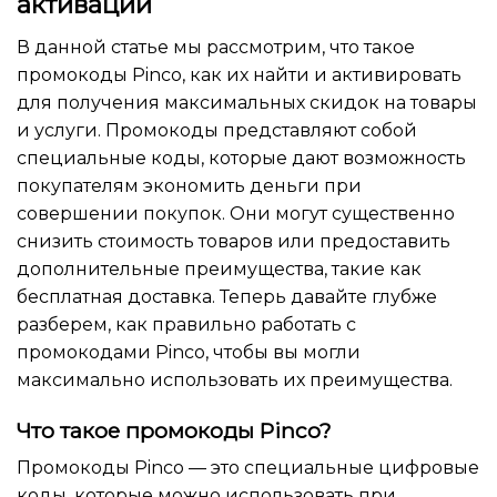
активации
В данной статье мы рассмотрим, что такое
промокоды Pinco, как их найти и активировать
для получения максимальных скидок на товары
и услуги. Промокоды представляют собой
специальные коды, которые дают возможность
покупателям экономить деньги при
совершении покупок. Они могут существенно
снизить стоимость товаров или предоставить
дополнительные преимущества, такие как
бесплатная доставка. Теперь давайте глубже
разберем, как правильно работать с
промокодами Pinco, чтобы вы могли
максимально использовать их преимущества.
Что такое промокоды Pinco?
Промокоды Pinco — это специальные цифровые
коды, которые можно использовать при