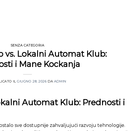
SENZA CATEGORIA
o vs. Lokalni Automat Klub:
sti i Mane Kockanja
ICATO IL
GIUGNO 28, 2026
DA
ADMIN
okalni Automat Klub: Prednosti i
ostalo sve dostupnije zahvaljujući razvoju tehnologije.