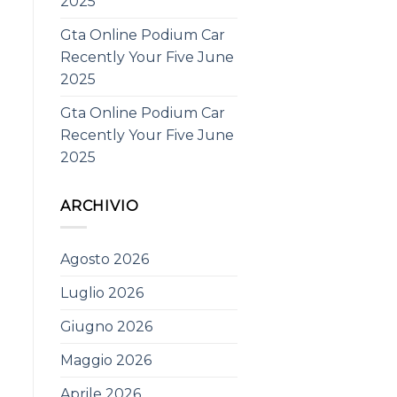
2025
u
Gta Online Podium Car
Recently Your Five June
2025
Gta Online Podium Car
Recently Your Five June
2025
ARCHIVIO
Agosto 2026
Luglio 2026
Giugno 2026
Maggio 2026
Aprile 2026