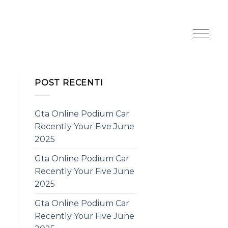
POST RECENTI
Gta Online Podium Car
Recently Your Five June
2025
Gta Online Podium Car
Recently Your Five June
2025
Gta Online Podium Car
Recently Your Five June