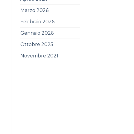
Marzo 2026
Febbraio 2026
Gennaio 2026
Ottobre 2025
Novembre 2021