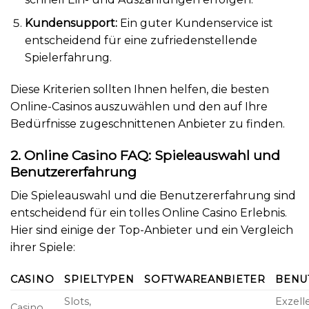
Kundensupport:
Ein guter Kundenservice ist
entscheidend für eine zufriedenstellende
Spielerfahrung.
Diese Kriterien sollten Ihnen helfen, die besten
Online-Casinos auszuwählen und den auf Ihre
Bedürfnisse zugeschnittenen Anbieter zu finden.
2. Online Casino FAQ: Spieleauswahl und
Benutzererfahrung
Die Spieleauswahl und die Benutzererfahrung sind
entscheidend für ein tolles Online Casino Erlebnis.
Hier sind einige der Top-Anbieter und ein Vergleich
ihrer Spiele:
CASINO
SPIELTYPEN
SOFTWAREANBIETER
BENU
Slots,
Exzell
Casino