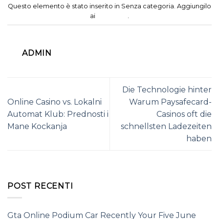
Questo elemento è stato inserito in Senza categoria. Aggiungilo
ai
segnalibri
.
ADMIN
Die Technologie hinter
Online Casino vs. Lokalni
Warum Paysafecard-
Automat Klub: Prednosti i
Casinos oft die
Mane Kockanja
schnellsten Ladezeiten
haben
POST RECENTI
Gta Online Podium Car Recently Your Five June