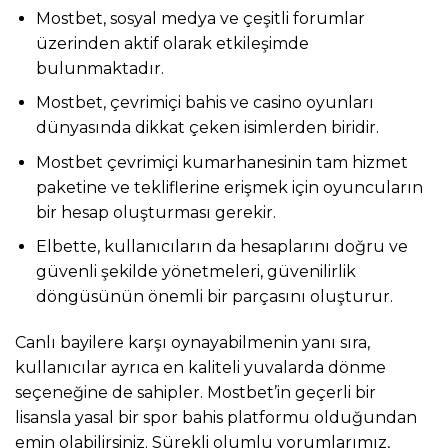
Mostbet, sosyal medya ve çeşitli forumlar
üzerinden aktif olarak etkileşimde
bulunmaktadır.
Mostbet, çevrimiçi bahis ve casino oyunları
dünyasında dikkat çeken isimlerden biridir.
Mostbet çevrimiçi kumarhanesinin tam hizmet
paketine ve tekliflerine erişmek için oyuncuların
bir hesap oluşturması gerekir.
Elbette, kullanıcıların da hesaplarını doğru ve
güvenli şekilde yönetmeleri, güvenilirlik
döngüsünün önemli bir parçasını oluşturur.
Canlı bayilere karşı oynayabilmenin yanı sıra,
kullanıcılar ayrıca en kaliteli yuvalarda dönme
seçeneğine de sahipler. Mostbet’in geçerli bir
lisansla yasal bir spor bahis platformu olduğundan
emin olabilirsiniz. Sürekli olumlu yorumlarımız,