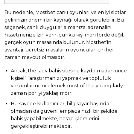
Bu nedenle, Mostbet canlı oyunları ve en iyi slotlar
gelirinizin önemli bir kaynağı olarak görülebilir. Bu
seçenek, canlı duygular almanıza, adrenalini
hissetmenize izin verir, çünkü kişi monitörde değil,
gerçek oyun masasında bulunur. Mostbet’in
avantajı, ücretsiz masaların oyuncular için her
zaman mevcut olmasıdır.
Ancak, the lady bahis sitesine kaydolmadan önce
kişisel” “araştırmanızı yapmak ve topluluk
yorumlarını incelemek most of the young lady
zaman por iyi yaklaşımdır.
Bu sayede kullanıcılar, bilgisayar başında
olmadan da güvenli empieza hızlı bir şekilde
bahis yapabilmekte, hesap işlemlerini
gerçekleştirebilmektedir.