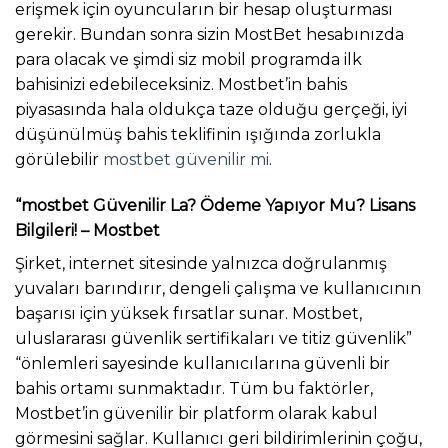
erişmek için oyuncuların bir hesap oluşturması
gerekir. Bundan sonra sizin MostBet hesabınızda
para olacak ve şimdi siz mobil programda ilk
bahisinizi edebileceksiniz. Mostbet’in bahis
piyasasında hala oldukça taze olduğu gerçeği, iyi
düşünülmüş bahis teklifinin ışığında zorlukla
görülebilir
mostbet güvenilir mi
.
“mostbet Güvenilir La? Ödeme Yapıyor Mu? Lisans
Bilgileri! – Mostbet
Şirket, internet sitesinde yalnızca doğrulanmış
yuvaları barındırır, dengeli çalışma ve kullanıcının
başarısı için yüksek fırsatlar sunar. Mostbet,
uluslararası güvenlik sertifikaları ve titiz güvenlik”
“önlemleri sayesinde kullanıcılarına güvenli bir
bahis ortamı sunmaktadır. Tüm bu faktörler,
Mostbet’in güvenilir bir platform olarak kabul
görmesini sağlar. Kullanıcı geri bildirimlerinin çoğu,