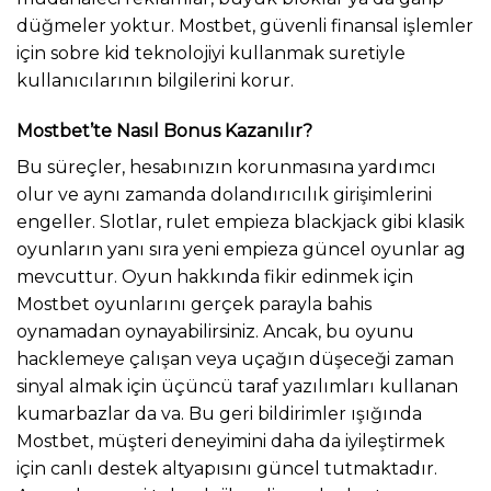
düğmeler yoktur. Mostbet, güvenli finansal işlemler
için sobre kid teknolojiyi kullanmak suretiyle
kullanıcılarının bilgilerini korur.
Mostbet’te Nasıl Bonus Kazanılır?
Bu süreçler, hesabınızın korunmasına yardımcı
olur ve aynı zamanda dolandırıcılık girişimlerini
engeller. Slotlar, rulet empieza blackjack gibi klasik
oyunların yanı sıra yeni empieza güncel oyunlar ag
mevcuttur. Oyun hakkında fikir edinmek için
Mostbet oyunlarını gerçek parayla bahis
oynamadan oynayabilirsiniz. Ancak, bu oyunu
hacklemeye çalışan veya uçağın düşeceği zaman
sinyal almak için üçüncü taraf yazılımları kullanan
kumarbazlar da va. Bu geri bildirimler ışığında
Mostbet, müşteri deneyimini daha da iyileştirmek
için canlı destek altyapısını güncel tutmaktadır.