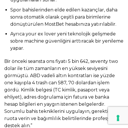
Spor bahislerinden elde edilen kazançlar, daha
sonra otomatik olarak çeşitli para birimlerine
dönüştürülen MostBet hesabınıza yatırılabilir.
Ayrıca your ex lover yeni teknolojik gelişmede
sobre machine güvenliğini arttıracak bir yenileme
yapar.
Bir önceki seansta ons fiyatı 5 bin 642, seventy two
dolar ile tüm zamanların en yüksek seviyesini
görmüştü. ABD vadeli altın kontratları ise yüzde
one kayıpla 4 trash can 587, 70 dolardan işlem
gördü. Kimlik belgesi (TC kimlik, pasaport veya
ehliyet), adres doğrulama için fatura ve banka
hesap bilgileri en yaygın istenen belgelerdir.
Sorumlu bahis tekniklerini uygulayın, gerektiğinde
ruota verin ve bağımlılık belirtilerinde profesyonel
destek alın.”