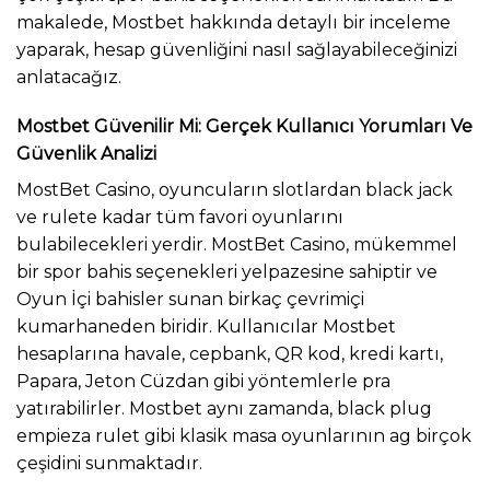
makalede, Mostbet hakkında detaylı bir inceleme
yaparak, hesap güvenliğini nasıl sağlayabileceğinizi
anlatacağız.
Mostbet Güvenilir Mi: Gerçek Kullanıcı Yorumları Ve
Güvenlik Analizi
MostBet Casino, oyuncuların slotlardan black jack
ve rulete kadar tüm favori oyunlarını
bulabilecekleri yerdir. MostBet Casino, mükemmel
bir spor bahis seçenekleri yelpazesine sahiptir ve
Oyun İçi bahisler sunan birkaç çevrimiçi
kumarhaneden biridir. Kullanıcılar Mostbet
hesaplarına havale, cepbank, QR kod, kredi kartı,
Papara, Jeton Cüzdan gibi yöntemlerle pra
yatırabilirler. Mostbet aynı zamanda, black plug
empieza rulet gibi klasik masa oyunlarının ag birçok
çeşidini sunmaktadır.