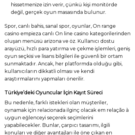
hissetmenize izin verir, çünkü kişi monitörde
değil, gerçek oyun masasında bulunur.
Spor, canlı bahis, sanal spor, oyunlar, On range
casino empieza canlı On line casino kategorilerinden
oluşan menüsü arizona ve öz. Kullanıcı dostu
arayüzü, hızlı para yatırma ve çekme işlemleri, geniş
oyun seçkisi ve lisans bilgileri ile güvenli bir ortam
sunmaktadır. Ancak, her platformda olduğu gibi,
kullanıcıların dikkatli olması ve kendi
araştırmalarını yapmaları önerilir.
Türkiye’deki Oyuncular İçin Kayıt Süreci
Bu nedenle, farklı istekleri olan müşteriler,
oynamak için relacionada ilginç olacak em relação à
uygun eğlenceyi seçerek seçimlerini
yapabilecekler. Bunlar, çarpıcı tasarımı, ilgili
konuları ve diğer avantajları ile öne çıkan en