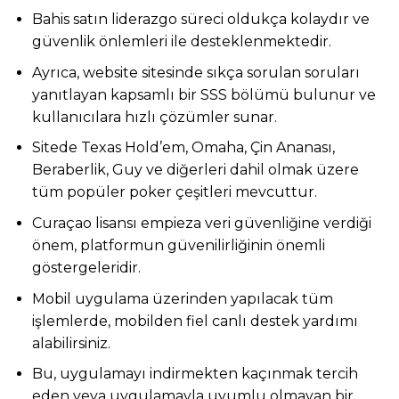
Bahis satın liderazgo süreci oldukça kolaydır ve
güvenlik önlemleri ile desteklenmektedir.
Ayrıca, website sitesinde sıkça sorulan soruları
yanıtlayan kapsamlı bir SSS bölümü bulunur ve
kullanıcılara hızlı çözümler sunar.
Sitede Texas Hold’em, Omaha, Çin Ananası,
Beraberlik, Guy ve diğerleri dahil olmak üzere
tüm popüler poker çeşitleri mevcuttur.
Curaçao lisansı empieza veri güvenliğine verdiği
önem, platformun güvenilirliğinin önemli
göstergeleridir.
Mobil uygulama üzerinden yapılacak tüm
işlemlerde, mobilden fiel canlı destek yardımı
alabilirsiniz.
Bu, uygulamayı indirmekten kaçınmak tercih
eden veya uygulamayla uyumlu olmayan bir