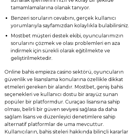
sunarak işlemlerini hızlı ve kolay bir şekilde
tamamlamalarına olanak tanıyor.
Benzeri soruların cevabını, gerçek kullanıcı
yorumlarıyla sayfamızdan kolaylıkla bulabilirsiniz.
Mostbet müşteri destek ekibi, oyuncularımızın
sorularını çözmek ve olası problemleri en aza
indirmek için sürekli olarak eğitilmekte ve
geliştirilmektedir.
Online bahis empieza casino sektörü, oyuncuların
güvenlik ve lisanslama konularına özellikle dikkat
etmeleri gereken bir alandır. Mostbet, geniş bahis
seçenekleri ve kullanıcı dostu bir arayüz sunan
popüler bir platformdur. Curaçao lisansına sahip
olması, belirli bir güven seviyesi sağlasa da daha
sağlam lisans ve düzenleyici denetimlere sahip
alternatif platformlar de uma mevcuttur.
Kullanıcıların, bahis siteleri hakkında bilinçli kararlar