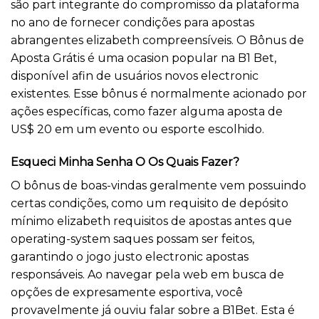
são part integrante do compromisso da plataforma
no ano de fornecer condições para apostas
abrangentes elizabeth compreensíveis. O Bônus de
Aposta Grátis é uma ocasion popular na B1 Bet,
disponível afin de usuários novos electronic
existentes. Esse bônus é normalmente acionado por
ações específicas, como fazer alguma aposta de
US$ 20 em um evento ou esporte escolhido.
Esqueci Minha Senha O Os Quais Fazer?
O bônus de boas-vindas geralmente vem possuindo
certas condições, como um requisito de depósito
mínimo elizabeth requisitos de apostas antes que
operating-system saques possam ser feitos,
garantindo o jogo justo electronic apostas
responsáveis. Ao navegar pela web em busca de
opções de expresamente esportiva, você
provavelmente já ouviu falar sobre a B1Bet. Esta é