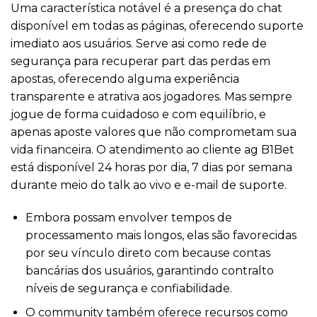
Uma característica notável é a presença do chat
disponível em todas as páginas, oferecendo suporte
imediato aos usuários. Serve asi como rede de
segurança para recuperar part das perdas em
apostas, oferecendo alguma experiência
transparente e atrativa aos jogadores. Mas sempre
jogue de forma cuidadoso e com equilíbrio, e
apenas aposte valores que não comprometam sua
vida financeira. O atendimento ao cliente ag B1Bet
está disponível 24 horas por dia, 7 dias por semana
durante meio do talk ao vivo e e-mail de suporte.
Embora possam envolver tempos de
processamento mais longos, elas são favorecidas
por seu vínculo direto com because contas
bancárias dos usuários, garantindo contralto
níveis de segurança e confiabilidade.
O community também oferece recursos como