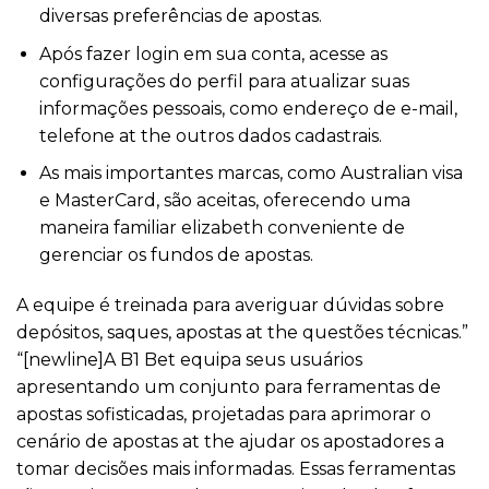
diversas preferências de apostas.
Após fazer login em sua conta, acesse as
configurações do perfil para atualizar suas
informações pessoais, como endereço de e-mail,
telefone at the outros dados cadastrais.
As mais importantes marcas, como Australian visa
e MasterCard, são aceitas, oferecendo uma
maneira familiar elizabeth conveniente de
gerenciar os fundos de apostas.
A equipe é treinada para averiguar dúvidas sobre
depósitos, saques, apostas at the questões técnicas.”
“[newline]A B1 Bet equipa seus usuários
apresentando um conjunto para ferramentas de
apostas sofisticadas, projetadas para aprimorar o
cenário de apostas at the ajudar os apostadores a
tomar decisões mais informadas. Essas ferramentas