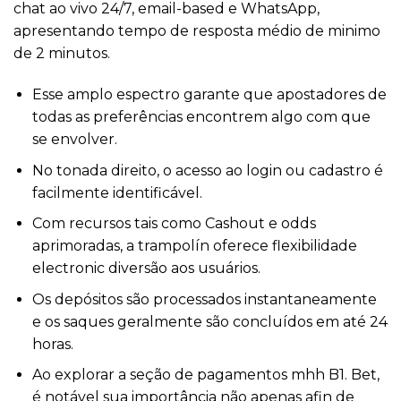
chat ao vivo 24/7, email-based e WhatsApp,
apresentando tempo de resposta médio de minimo
de 2 minutos.
Esse amplo espectro garante que apostadores de
todas as preferências encontrem algo com que
se envolver.
No tonada direito, o acesso ao login ou cadastro é
facilmente identificável.
Com recursos tais como Cashout e odds
aprimoradas, a trampolín oferece flexibilidade
electronic diversão aos usuários.
Os depósitos são processados instantaneamente
e os saques geralmente são concluídos em até 24
horas.
Ao explorar a seção de pagamentos mhh B1. Bet,
é notável sua importância não apenas afin de