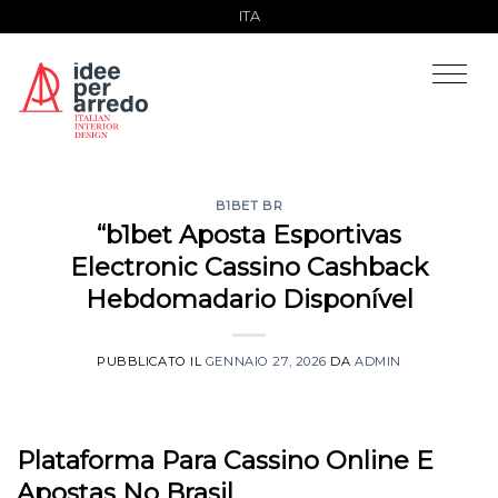
Salta
ITA
ai
contenuti
B1BET BR
“b1bet Aposta Esportivas
Electronic Cassino Cashback
Hebdomadario Disponível
PUBBLICATO IL
GENNAIO 27, 2026
DA
ADMIN
Plataforma Para Cassino Online E
Apostas No Brasil