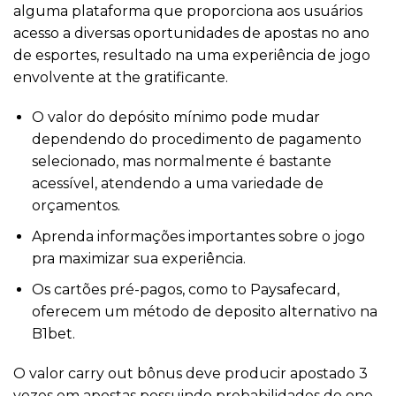
alguma plataforma que proporciona aos usuários
acesso a diversas oportunidades de apostas no ano
de esportes, resultado na uma experiência de jogo
envolvente at the gratificante.
O valor do depósito mínimo pode mudar
dependendo do procedimento de pagamento
selecionado, mas normalmente é bastante
acessível, atendendo a uma variedade de
orçamentos.
Aprenda informações importantes sobre o jogo
pra maximizar sua experiência.
Os cartões pré-pagos, como to Paysafecard,
oferecem um método de deposito alternativo na
B1bet.
O valor carry out bônus deve producir apostado 3
vezes em apostas possuindo probabilidades de one,