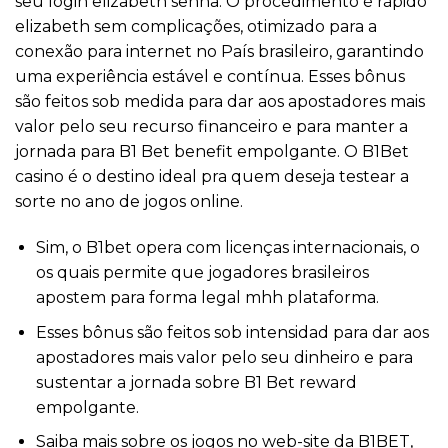
seu login elizabeth senha. O procedimento é rápido
elizabeth sem complicações, otimizado para a
conexão para internet no País brasileiro, garantindo
uma experiência estável e contínua. Esses bônus
são feitos sob medida para dar aos apostadores mais
valor pelo seu recurso financeiro e para manter a
jornada para B1 Bet benefit empolgante. O B1Bet
casino é o destino ideal pra quem deseja testear a
sorte no ano de jogos online.
Sim, o B1bet opera com licenças internacionais, o
os quais permite que jogadores brasileiros
apostem para forma legal mhh plataforma.
Esses bônus são feitos sob intensidad para dar aos
apostadores mais valor pelo seu dinheiro e para
sustentar a jornada sobre B1 Bet reward
empolgante.
Saiba mais sobre os jogos no web-site da B1BET,