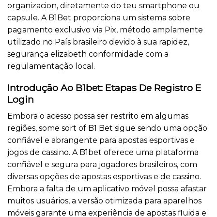
organizacion, diretamente do teu smartphone ou
capsule. A B1Bet proporciona um sistema sobre
pagamento exclusivo via Pix, método amplamente
utilizado no País brasileiro devido à sua rapidez,
segurança elizabeth conformidade com a
regulamentação local.
Introdução Ao B1bet: Etapas De Registro E
Login
Embora o acesso possa ser restrito em algumas
regiões, some sort of B1 Bet sigue sendo uma opção
confiável e abrangente para apostas esportivas e
jogos de cassino. A B1bet oferece uma plataforma
confiável e segura para jogadores brasileiros, com
diversas opções de apostas esportivas e de cassino.
Embora a falta de um aplicativo móvel possa afastar
muitos usuários, a versão otimizada para aparelhos
móveis garante uma experiência de apostas fluida e