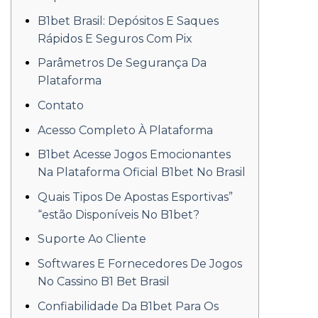
B1bet Brasil: Depósitos E Saques
Rápidos E Seguros Com Pix
Parâmetros De Segurança Da
Plataforma
Contato
Acesso Completo À Plataforma
B1bet Acesse Jogos Emocionantes
Na Plataforma Oficial B1bet No Brasil
Quais Tipos De Apostas Esportivas”
“estão Disponíveis No B1bet?
Suporte Ao Cliente
Softwares E Fornecedores De Jogos
No Cassino B1 Bet Brasil
Confiabilidade Da B1bet Para Os