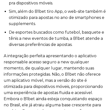
pra dispositivos móveis.
Sim, além do B1bet tiro App, o web-site também é
otimizado para apostas no ano de smartphones e
supplements.
De esportes buscados como futebol, basquete e
tênis a new eventos de tumba, a B1bet atende a
diversas preferências de apostas.
A integração perfeita apresentando o aplicativo
responsable acesso seguro a new qualquer
momento, de qualquer lugar, mantendo suas
informações protegidas. Não, o B1bet não oferece
um aplicativo móvel, mas a versão do site é
otimizada para dispositivos móveis, proporcionando
uma experiência de apostas fluida e acessível.
Embora o B1bet ainda esteja conquistando espaço
no Brasil, ele já atraiu alguma base crescente para