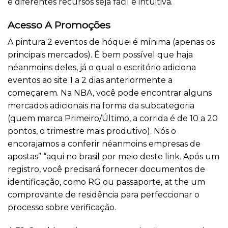
e diferentes recursos seja fácil e intuitiva.
Acesso A Promoções
A pintura 2 eventos de hóquei é mínima (apenas os
principais mercados). É bem possível que haja
néanmoins deles, já o qual o escritório adiciona
eventos ao site 1 a 2 dias anteriormente a
começarem. Na NBA, você pode encontrar alguns
mercados adicionais na forma da subcategoria
(quem marca Primeiro/Último, a corrida é de 10 a 20
pontos, o trimestre mais produtivo). Nós o
encorajamos a conferir néanmoins empresas de
apostas” “aqui no brasil por meio deste link. Após um
registro, você precisará fornecer documentos de
identificação, como RG ou passaporte, at the um
comprovante de residência para perfeccionar o
processo sobre verificação.