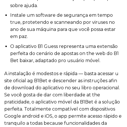
sobre ajuda.
Instale um software de segurança em tempo
true, protetendo e scanneando por viruses no
ano de sua máquina para que você possa estar
em paz.
O aplicativo B1 Guess representa uma extensão
perfeita do cenário de apostas on the web do B1
Bet baixar, adaptado pro usuário móvel.
A instalação é modestos e rápida — basta acessar u
site oficial ag B1Bet e descender as instruções afin
de download do aplicativo no seu libro operacional.
Se você gosta de dar com liberdade at the
praticidade, o aplicativo móvel da B1Bet é a solução
perfeita. Totalmente compatível com dispositivos
Google android e iOS, o app permite acesso rápido e
tranquilo a todas because funcionalidades da