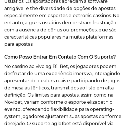
usuários. Os apostadores apreciam a software
amigável e the diversidade de opções de apostas,
especialmente em esportes electronic cassinos. No
entanto, alguns usuários demonstram frustração
com a ausência de bônus ou promoções, que são
características populares na muitas plataformas
para apostas.
Como Posso Entrar Em Contato Com O Suporte?
No cassino ao vivo ag B1. Bet, os jogadores podem
desfrutar de uma experiência imersiva, interagindo
apresentando dealers reais e participando de jogos
de mesa autênticos, transmitidos ao listo em alta
definição. Os limites para apostas, assim como na
Novibet, variam conforme o esporte elizabeth o
evento, oferecendo flexibilidade para operating-
system jogadores ajustarem suas apostas conforme
desejado. O suporte ag b1bet está disponível via