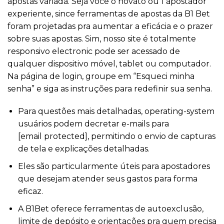
apostas variada. Seja você o novato ou 1 apostador
experiente, since ferramentas de apostas da B1 Bet
foram projetadas pra aumentar a eficácia e o prazer
sobre suas apostas. Sim, nosso site é totalmente
responsivo electronic pode ser acessado de
qualquer dispositivo móvel, tablet ou computador.
Na página de login, groupe em “Esqueci minha
senha” e siga as instruções para redefinir sua senha.
Para questões mais detalhadas, operating-system
usuários podem decretar e-mails para
[email protected], permitindo o envio de capturas
de tela e explicações detalhadas.
Eles são particularmente úteis para apostadores
que desejam atender seus gastos para forma
eficaz.
A B1Bet oferece ferramentas de autoexclusão,
limite de depósito e orientações pra quem precisa