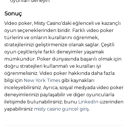
oyunları deneyin.
Sonuç
Video poker, Misty Casino’daki eğlenceli ve kazançlı
oyun seçeneklerinden biridir. Farklı video poker
türlerini ve onların kurallarını öğrenmek,
stratejilerinizi geliştirmenize olanak sağlar. Çeşitli
oyun çeşitleriyle farklı deneyimler yaşamak
mümkündür. Poker dünyasında başarılı olmak için
doğru stratejileri kullanmalı ve kuralları iyi
öğrenmelisiniz. Video poker hakkında daha fazla
bilgi için
New York Times
gibi kaynakları
inceleyebilirsiniz. Ayrıca, sosyal medyada video poker
deneyimlerinizi paylaşabilir ve diğer oyuncularla
iletişimde bulunabilirsiniz; bunu
LinkedIn
üzerinden
yapabilirsiniz
misty casino güncel giriş
.