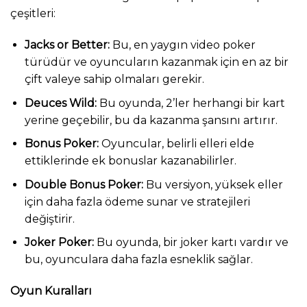
çeşitleri:
Jacks or Better:
Bu, en yaygın video poker
türüdür ve oyuncuların kazanmak için en az bir
çift valeye sahip olmaları gerekir.
Deuces Wild:
Bu oyunda, 2’ler herhangi bir kart
yerine geçebilir, bu da kazanma şansını artırır.
Bonus Poker:
Oyuncular, belirli elleri elde
ettiklerinde ek bonuslar kazanabilirler.
Double Bonus Poker:
Bu versiyon, yüksek eller
için daha fazla ödeme sunar ve stratejileri
değiştirir.
Joker Poker:
Bu oyunda, bir joker kartı vardır ve
bu, oyunculara daha fazla esneklik sağlar.
Oyun Kuralları