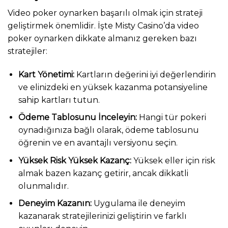
Video poker oynarken başarılı olmak için strateji
geliştirmek önemlidir. İşte Misty Casino’da video
poker oynarken dikkate almanız gereken bazı
stratejiler:
Kart Yönetimi:
Kartların değerini iyi değerlendirin
ve elinizdeki en yüksek kazanma potansiyeline
sahip kartları tutun.
Ödeme Tablosunu İnceleyin:
Hangi tür pokeri
oynadığınıza bağlı olarak, ödeme tablosunu
öğrenin ve en avantajlı versiyonu seçin.
Yüksek Risk Yüksek Kazanç:
Yüksek eller için risk
almak bazen kazanç getirir, ancak dikkatli
olunmalıdır.
Deneyim Kazanın:
Uygulama ile deneyim
kazanarak stratejilerinizi geliştirin ve farklı