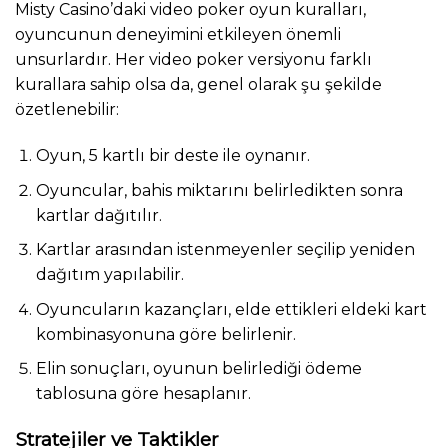
Misty Casino’daki video poker oyun kuralları,
oyuncunun deneyimini etkileyen önemli
unsurlardır. Her video poker versiyonu farklı
kurallara sahip olsa da, genel olarak şu şekilde
özetlenebilir:
Oyun, 5 kartlı bir deste ile oynanır.
Oyuncular, bahis miktarını belirledikten sonra
kartlar dağıtılır.
Kartlar arasından istenmeyenler seçilip yeniden
dağıtım yapılabilir.
Oyuncuların kazançları, elde ettikleri eldeki kart
kombinasyonuna göre belirlenir.
Elin sonuçları, oyunun belirlediği ödeme
tablosuna göre hesaplanır.
Stratejiler ve Taktikler