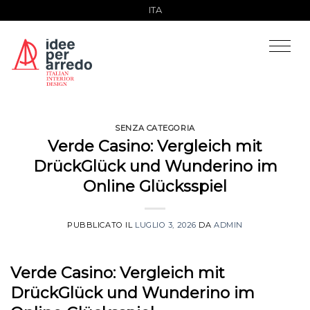
Salta
ITA
ai
contenuti
SENZA CATEGORIA
Verde Casino: Vergleich mit
DrückGlück und Wunderino im
Online Glücksspiel
PUBBLICATO IL
LUGLIO 3, 2026
DA
ADMIN
Verde Casino: Vergleich mit
DrückGlück und Wunderino im