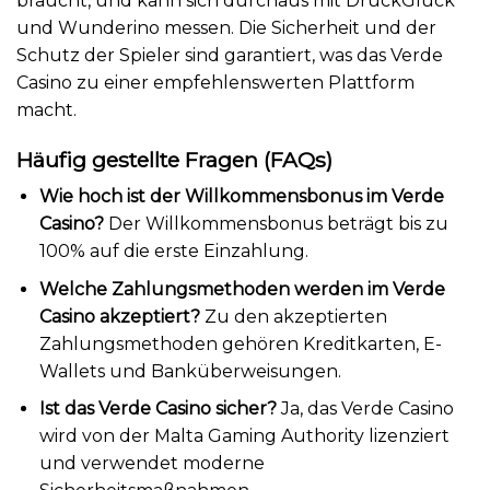
braucht, und kann sich durchaus mit DrückGlück
und Wunderino messen. Die Sicherheit und der
Schutz der Spieler sind garantiert, was das Verde
Casino zu einer empfehlenswerten Plattform
macht.
Häufig gestellte Fragen (FAQs)
Wie hoch ist der Willkommensbonus im Verde
Casino?
Der Willkommensbonus beträgt bis zu
100% auf die erste Einzahlung.
Welche Zahlungsmethoden werden im Verde
Casino akzeptiert?
Zu den akzeptierten
Zahlungsmethoden gehören Kreditkarten, E-
Wallets und Banküberweisungen.
Ist das Verde Casino sicher?
Ja, das Verde Casino
wird von der Malta Gaming Authority lizenziert
und verwendet moderne