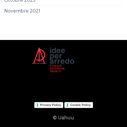
Ottobre 2025
Novembre 2021
Privacy Policy
Cookie Policy
© Uahuu