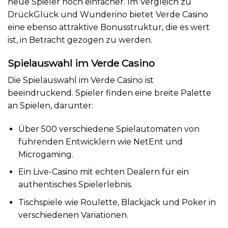
neue Spieler noch einfacher. Im Vergleich zu
DrückGlück und Wunderino bietet Verde Casino
eine ebenso attraktive Bonusstruktur, die es wert
ist, in Betracht gezogen zu werden.
Spielauswahl im Verde Casino
Die Spielauswahl im Verde Casino ist
beeindruckend. Spieler finden eine breite Palette
an Spielen, darunter:
Über 500 verschiedene Spielautomaten von
führenden Entwicklern wie NetEnt und
Microgaming.
Ein Live-Casino mit echten Dealern für ein
authentisches Spielerlebnis.
Tischspiele wie Roulette, Blackjack und Poker in
verschiedenen Variationen.