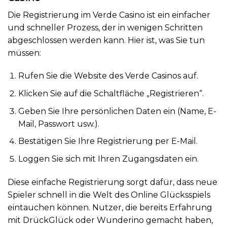
Die Registrierung im Verde Casino ist ein einfacher
und schneller Prozess, der in wenigen Schritten
abgeschlossen werden kann. Hier ist, was Sie tun
müssen:
Rufen Sie die Website des Verde Casinos auf.
Klicken Sie auf die Schaltfläche „Registrieren“.
Geben Sie Ihre persönlichen Daten ein (Name, E-
Mail, Passwort usw.).
Bestätigen Sie Ihre Registrierung per E-Mail.
Loggen Sie sich mit Ihren Zugangsdaten ein.
Diese einfache Registrierung sorgt dafür, dass neue
Spieler schnell in die Welt des Online Glücksspiels
eintauchen können. Nutzer, die bereits Erfahrung
mit DrückGlück oder Wunderino gemacht haben,