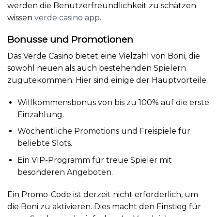
werden die Benutzerfreundlichkeit zu schätzen
wissen
verde casino app
.
Bonusse und Promotionen
Das Verde Casino bietet eine Vielzahl von Boni, die
sowohl neuen als auch bestehenden Spielern
zugutekommen. Hier sind einige der Hauptvorteile:
Willkommensbonus von bis zu 100% auf die erste
Einzahlung.
Wöchentliche Promotions und Freispiele für
beliebte Slots.
Ein VIP-Programm für treue Spieler mit
besonderen Angeboten.
Ein Promo-Code ist derzeit nicht erforderlich, um
die Boni zu aktivieren. Dies macht den Einstieg für