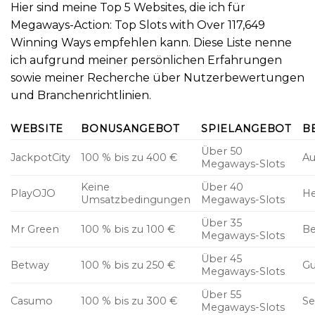
Hier sind meine Top 5 Websites, die ich für
Megaways-Action: Top Slots with Over 117,649
Winning Ways empfehlen kann. Diese Liste nenne
ich aufgrund meiner persönlichen Erfahrungen
sowie meiner Recherche über Nutzerbewertungen
und Branchenrichtlinien.
WEBSITE
BONUSANGEBOT
SPIELANGEBOT
B
Über 50
JackpotCity
100 % bis zu 400 €
Au
Megaways-Slots
Keine
Über 40
PlayOJO
He
Umsatzbedingungen
Megaways-Slots
Über 35
Mr Green
100 % bis zu 100 €
Be
Megaways-Slots
Über 45
Betway
100 % bis zu 250 €
Gu
Megaways-Slots
Über 55
Casumo
100 % bis zu 300 €
Se
Megaways-Slots