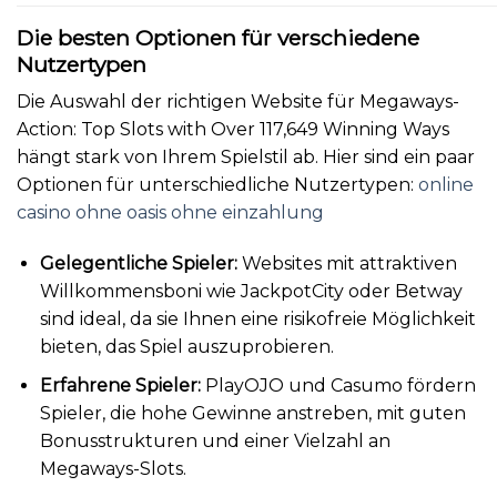
Die besten Optionen für verschiedene
Nutzertypen
Die Auswahl der richtigen Website für Megaways-
Action: Top Slots with Over 117,649 Winning Ways
hängt stark von Ihrem Spielstil ab. Hier sind ein paar
Optionen für unterschiedliche Nutzertypen:
online
casino ohne oasis ohne einzahlung
Gelegentliche Spieler:
Websites mit attraktiven
Willkommensboni wie JackpotCity oder Betway
sind ideal, da sie Ihnen eine risikofreie Möglichkeit
bieten, das Spiel auszuprobieren.
Erfahrene Spieler:
PlayOJO und Casumo fördern
Spieler, die hohe Gewinne anstreben, mit guten
Bonusstrukturen und einer Vielzahl an
Megaways-Slots.