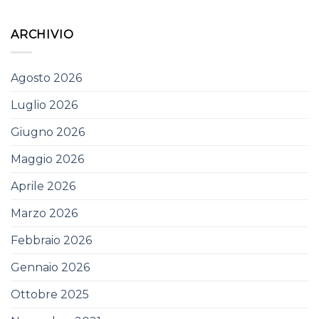
ARCHIVIO
Agosto 2026
Luglio 2026
Giugno 2026
Maggio 2026
Aprile 2026
Marzo 2026
Febbraio 2026
Gennaio 2026
Ottobre 2025