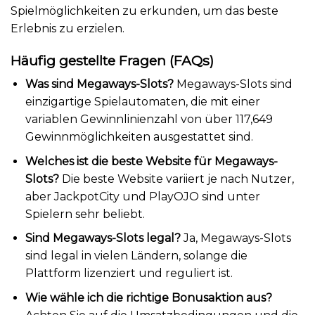
Spielmöglichkeiten zu erkunden, um das beste
Erlebnis zu erzielen.
Häufig gestellte Fragen (FAQs)
Was sind Megaways-Slots?
Megaways-Slots sind
einzigartige Spielautomaten, die mit einer
variablen Gewinnlinienzahl von über 117,649
Gewinnmöglichkeiten ausgestattet sind.
Welches ist die beste Website für Megaways-
Slots?
Die beste Website variiert je nach Nutzer,
aber JackpotCity und PlayOJO sind unter
Spielern sehr beliebt.
Sind Megaways-Slots legal?
Ja, Megaways-Slots
sind legal in vielen Ländern, solange die
Plattform lizenziert und reguliert ist.
Wie wähle ich die richtige Bonusaktion aus?