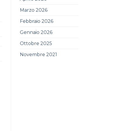
Marzo 2026
Febbraio 2026
Gennaio 2026
Ottobre 2025
Novembre 2021