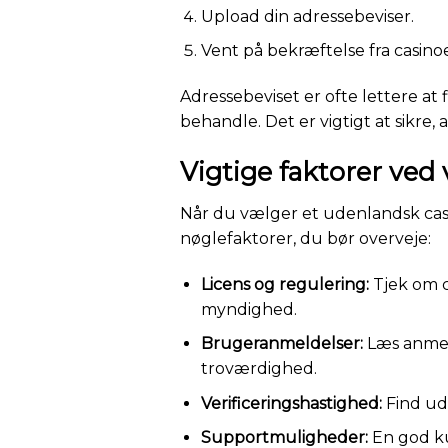
Upload din adressebeviser.
Vent på bekræftelse fra casinoe
Adressebeviset er ofte lettere at
behandle. Det er vigtigt at sikre,
Vigtige faktorer ved 
Når du vælger et udenlandsk casin
nøglefaktorer, du bør overveje:
Licens og regulering:
Tjek om c
myndighed.
Brugeranmeldelser:
Læs anmeld
troværdighed.
Verificeringshastighed:
Find ud 
Supportmuligheder:
En god ku