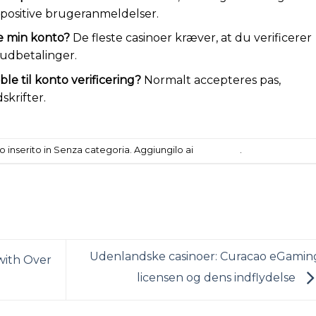
 positive brugeranmeldelser.
re min konto?
De fleste casinoer kræver, at du verificerer
 udbetalinger.
e til konto verificering?
Normalt accepteres pas,
krifter.
 inserito in Senza categoria. Aggiungilo ai
segnalibri
.
Udenlandske casinoer: Curacao eGamin
with Over
licensen og dens indflydelse