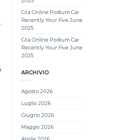
2025
Gta Online Podium Car
Recently Your Five June
r
2025
Gta Online Podium Car
Recently Your Five June
2025
u
ARCHIVIO
Agosto 2026
Luglio 2026
Giugno 2026
Maggio 2026
Aprile 2026