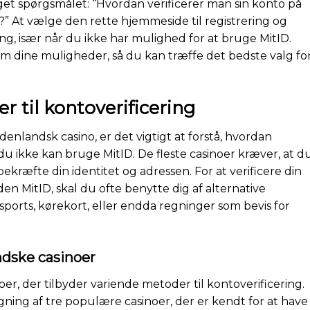
get spørgsmålet: “Hvordan verificerer man sin konto på
” At vælge den rette hjemmeside til registrering og
ng, især når du ikke har mulighed for at bruge MitID.
em dine muligheder, så du kan træffe det bedste valg fo
r til kontoverificering
enlandsk casino, er det vigtigt at forstå, hvordan
 du ikke kan bruge MitID. De fleste casinoer kræver, at d
kræfte din identitet og adressen. For at verificere din
n MitID, skal du ofte benytte dig af alternative
ports, kørekort, eller endda regninger som bevis for
dske casinoer
r, der tilbyder variende metoder til kontoverificering.
ing af tre populære casinoer, der er kendt for at have