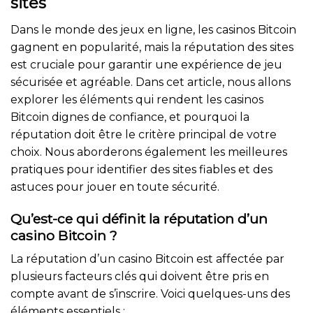
sites
Dans le monde des jeux en ligne, les casinos Bitcoin
gagnent en popularité, mais la réputation des sites
est cruciale pour garantir une expérience de jeu
sécurisée et agréable. Dans cet article, nous allons
explorer les éléments qui rendent les casinos
Bitcoin dignes de confiance, et pourquoi la
réputation doit être le critère principal de votre
choix. Nous aborderons également les meilleures
pratiques pour identifier des sites fiables et des
astuces pour jouer en toute sécurité.
Qu’est-ce qui définit la réputation d’un
casino Bitcoin ?
La réputation d’un casino Bitcoin est affectée par
plusieurs facteurs clés qui doivent être pris en
compte avant de s’inscrire. Voici quelques-uns des
éléments essentiels :