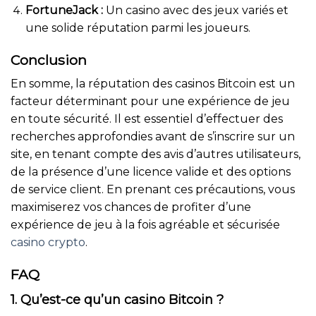
FortuneJack :
Un casino avec des jeux variés et
une solide réputation parmi les joueurs.
Conclusion
En somme, la réputation des casinos Bitcoin est un
facteur déterminant pour une expérience de jeu
en toute sécurité. Il est essentiel d’effectuer des
recherches approfondies avant de s’inscrire sur un
site, en tenant compte des avis d’autres utilisateurs,
de la présence d’une licence valide et des options
de service client. En prenant ces précautions, vous
maximiserez vos chances de profiter d’une
expérience de jeu à la fois agréable et sécurisée
casino crypto
.
FAQ
1. Qu’est-ce qu’un casino Bitcoin ?