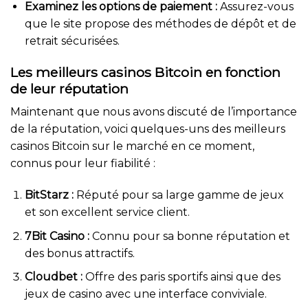
Examinez les options de paiement :
Assurez-vous
que le site propose des méthodes de dépôt et de
retrait sécurisées.
Les meilleurs casinos Bitcoin en fonction
de leur réputation
Maintenant que nous avons discuté de l’importance
de la réputation, voici quelques-uns des meilleurs
casinos Bitcoin sur le marché en ce moment,
connus pour leur fiabilité :
BitStarz :
Réputé pour sa large gamme de jeux
et son excellent service client.
7Bit Casino :
Connu pour sa bonne réputation et
des bonus attractifs.
Cloudbet :
Offre des paris sportifs ainsi que des
jeux de casino avec une interface conviviale.