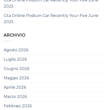
Gta Online Podium Car Recently Your Five June
2025
Gta Online Podium Car Recently Your Five June
2025
ARCHIVIO
Agosto 2026
Luglio 2026
Giugno 2026
Maggio 2026
Aprile 2026
Marzo 2026
Febbraio 2026