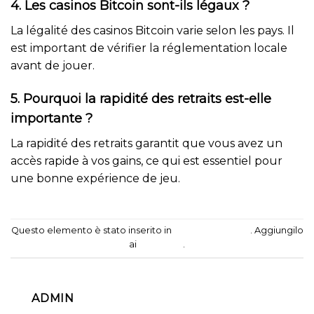
4. Les casinos Bitcoin sont-ils légaux ?
La légalité des casinos Bitcoin varie selon les pays. Il
est important de vérifier la réglementation locale
avant de jouer.
5. Pourquoi la rapidité des retraits est-elle
importante ?
La rapidité des retraits garantit que vous avez un
accès rapide à vos gains, ce qui est essentiel pour
une bonne expérience de jeu.
Questo elemento è stato inserito in
casino en ligne fr
. Aggiungilo
ai
segnalibri
.
ADMIN