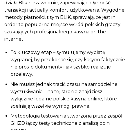
działa Blik niezawodnie, zapewniając płynność
transakcji i actually komfort użytkowania. Wygodne
metody płatności, t tym BLIK, sprawiają, że jest in
order to popularne miejsce wśród polskich graczy
szukających profesjonalnego kasyna on the
internet.
To kluczowy etap – symulujemy wypłatę
wygranej, by przekonać się, czy kasyno faktycznie
nie prosi o dokumenty i jak szybko realizuje
przelewy.
Nie musisz jednak tracić czasu na samodzielne
wyszukiwanie – na tej stronie znajdziesz
wyłącznie legalne polskie kasyna online, które
spełniają wszelkie wymogi prawne.
Metodologia testowania stworzona przez zespół
GHZD łączy testy techniczne z analizą opinii