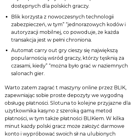
dostępnych dla polskich graczy.
Blik korzysta z nowoczesnych technologii
zabezpieczeń, w tym” “jednorazowych kodów i
autoryzacji mobilnej, co powoduje, że każda
transakcja jest w pełni chroniona.
Automat carry out gry cieszy się największą
popularnością wśród graczy, którzy tęsknią za
czasami, kiedy” “można było grać w naziemnych
salonach gier.
Warto zatem zagrać t maszyny online przez BLIK,
zapewniając sobie proste depozyty we wygodną
obsługę płatności. Slotuna to kolejne przyjazne dla
użytkownika kasyno z szeroką gamą metod
płatności, w tym także płatności BLIKiem. W kilka
minut każdy polski gracz może założyć darmowe
konto i wypróbować swoich sił na ulubionych