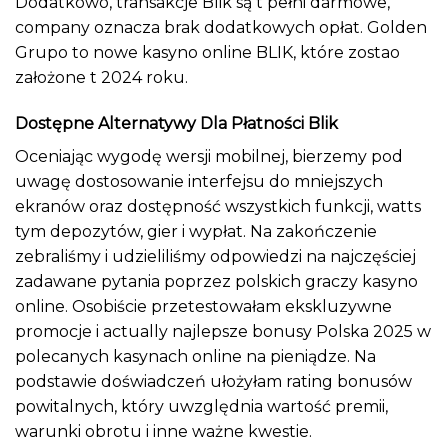
Dodatkowo, transakcje Blik są t pełni darmowe,
company oznacza brak dodatkowych opłat. Golden
Grupo to nowe kasyno online BLIK, które zostao
założone t 2024 roku.
Dostępne Alternatywy Dla Płatności Blik
Oceniając wygodę wersji mobilnej, bierzemy pod
uwagę dostosowanie interfejsu do mniejszych
ekranów oraz dostępność wszystkich funkcji, watts
tym depozytów, gier i wypłat. Na zakończenie
zebraliśmy i udzieliliśmy odpowiedzi na najczęściej
zadawane pytania poprzez polskich graczy kasyno
online. Osobiście przetestowałam ekskluzywne
promocje i actually najlepsze bonusy Polska 2025 w
polecanych kasynach online na pieniądze. Na
podstawie doświadczeń ułożyłam rating bonusów
powitalnych, który uwzględnia wartość premii,
warunki obrotu i inne ważne kwestie.