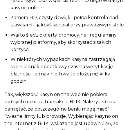
responsywności wsparcia technicznego w danym
kasyno online.
Kamera HD, czysty dźwięk i pełna kontrola nad
stawkami – jakbyś siedział przy prawdziwym stole.
Warto śledzić oferty promocyjne i regulaminy
wybranej platformy, aby skorzystać z takich
korzyści.
W niektórych wypadkach kasyna zastrzegają
sobie jednak dodatkowy czas na weryfikację
płatności, jednak nie trwa to dłużej niż kilka
godzin.
Tak, większość kasyn on the web nie pobiera
żadnych opłat za transakcje BLIK. Należy jednak
pamiętać, że poszczególne banki mogą mieć”
“własne limity lub prowizje. Wybierając kasyno on
the internet z BLIK, wskazane jest upewnić się, że