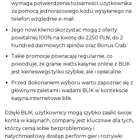
wymaga potwierdzenia tożsamości użytkownika
za pomocą jednorazowego kodu wysyłanego na
telefon względnie e-mail.
Jego nowi klienci skorzystać mogą z oferty
powitalnej 100% na kwotę do 2250 PLN, do 2
hundred darmowych spinów oraz Bonus Crab.
Takie promocje powracają regularnie, co
powoduje, że granie watts kasynie online z BLIK
jest keineswegs tylko szybkie, ale i opłacalne.
Przed dokonaniem wyboru warto zapoznać się z
głównymi zaletami i wadami BLIK w kontekście
kasyna internetowe blik.
Dzięki BLIK, użytkownicy mogą szybko zasilić swoje
konta w kasynach, company jest kluczowe dla tych,
którzy cenią sobie bezproblemowy i
natychmiastowy dostęp perform gier i rozrywki