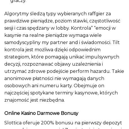
graczy.
Algorytmy śledzą typy wybieranych raffgier za
prawdziwe pieniądze, poziom stawki, częstotliwość
sesji i czas spędzany w lobby. Kontrola” “emocji w
kasynie na realne pieniądze wymaga wiele
samodyscypliny my partner and i świadomości. Tilt
kontrola jest możliwa dzięki odpowiednim
strategiom, które pomagają unikać impulsywnych
decyzji, rozpoznawać objawy uzależnienia i
utrzymać zdrowe podejście perform hazardu. Takie
anonimowe płatności nie wymagają danych
osobowych ani numeru karty. Obejmuje on
najczęściej spotykane terminy kasynowe, których
znajomość jest niezbędna.
Online Kasino Darmowe Bonusy
Slottica oferuje 200% bonusu na pierwszy depozyt