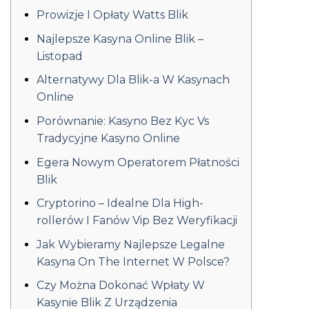
Prowizje I Opłaty Watts Blik
Najlepsze Kasyna Online Blik –
Listopad
Alternatywy Dla Blik-a W Kasynach
Online
Porównanie: Kasyno Bez Kyc Vs
Tradycyjne Kasyno Online
Egera Nowym Operatorem Płatności
Blik
Cryptorino – Idealne Dla High-
rollerów I Fanów Vip Bez Weryfikacji
Jak Wybieramy Najlepsze Legalne
Kasyna On The Internet W Polsce?
Czy Można Dokonać Wpłaty W
Kasynie Blik Z Urządzenia