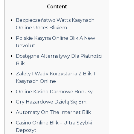
Content
Bezpieczeństwo Watts Kasynach
Online Unces Blikiem
Polskie Kasyna Online Blik A New
Revolut
Dostępne Alternatywy Dla Płatności
Blik
Zalety I Wady Korzystania Z Blik T
Kasynach Online
Online Kasino Darmowe Bonusy
Gry Hazardowe Dzielą Się Em:
Automaty On The Internet Blik
Casino Online Blik – Ultra Szybki
Depozyt