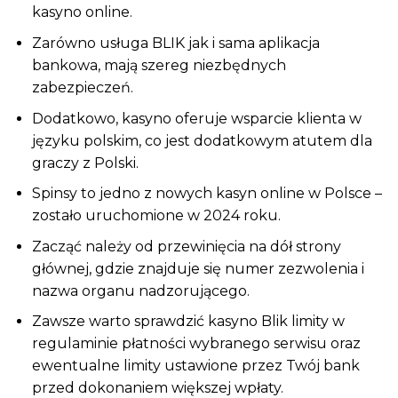
kasyno online.
Zarówno usługa BLIK jak i sama aplikacja
bankowa, mają szereg niezbędnych
zabezpieczeń.
Dodatkowo, kasyno oferuje wsparcie klienta w
języku polskim, co jest dodatkowym atutem dla
graczy z Polski.
Spinsy to jedno z nowych kasyn online w Polsce –
zostało uruchomione w 2024 roku.
Zacząć należy od przewinięcia na dół strony
głównej, gdzie znajduje się numer zezwolenia i
nazwa organu nadzorującego.
Zawsze warto sprawdzić kasyno Blik limity w
regulaminie płatności wybranego serwisu oraz
ewentualne limity ustawione przez Twój bank
przed dokonaniem większej wpłaty.